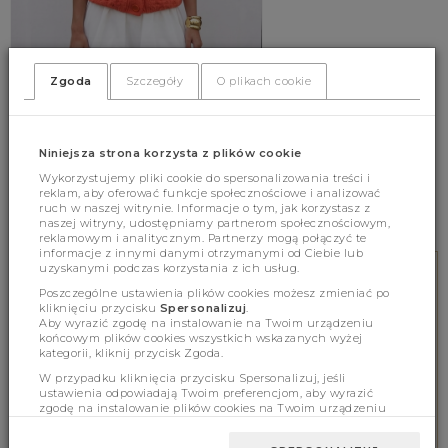
Zgoda
Szczegóły
O plikach cookie
Sweater Manili Coral
Niniejsza strona korzysta z plików cookie
179.00 zł
(341)
Wykorzystujemy pliki cookie do spersonalizowania treści i
reklam, aby oferować funkcje społecznościowe i analizować
UNI
ruch w naszej witrynie. Informacje o tym, jak korzystasz z
naszej witryny, udostępniamy partnerom społecznościowym,
reklamowym i analitycznym. Partnerzy mogą połączyć te
informacje z innymi danymi otrzymanymi od Ciebie lub
uzyskanymi podczas korzystania z ich usług.
FREE DELIVERY
Poszczególne ustawienia plików cookies możesz zmieniać po
Purchases above 300 PLN
kliknięciu przycisku
Spersonalizuj
.
Aby wyrazić zgodę na instalowanie na Twoim urządzeniu
końcowym plików cookies wszystkich wskazanych wyżej
kategorii, kliknij przycisk Zgoda.
ONLINE HELP
W przypadku kliknięcia przycisku Spersonalizuj, jeśli
ustawienia odpowiadają Twoim preferencjom, aby wyrazić
We support online 8.00-16.00
zgodę na instalowanie plików cookies na Twoim urządzeniu
tel. 578 552 642
końcowym w wybranym przez Ciebie zakresie, kliknij przycisk
Zaakceptuj zmianę.