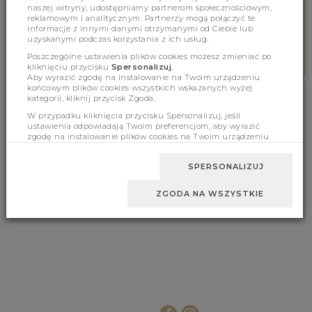
naszej witryny, udostępniamy partnerom społecznościowym,
reklamowym i analitycznym. Partnerzy mogą połączyć te
informacje z innymi danymi otrzymanymi od Ciebie lub
SAFE PAYMENTS
uzyskanymi podczas korzystania z ich usług.
We secure all payments
Poszczególne ustawienia plików cookies możesz zmieniać po
kliknięciu przycisku
Spersonalizuj
.
Aby wyrazić zgodę na instalowanie na Twoim urządzeniu
końcowym plików cookies wszystkich wskazanych wyżej
kategorii, kliknij przycisk Zgoda.
NEWSLETTER
W przypadku kliknięcia przycisku Spersonalizuj, jeśli
ustawienia odpowiadają Twoim preferencjom, aby wyrazić
SUBSCRIBE FOR FREE TO THE NEWSLETTER!
zgodę na instalowanie plików cookies na Twoim urządzeniu
końcowym w wybranym przez Ciebie zakresie, kliknij przycisk
Zaakceptuj zmianę.
SUBSCRIBE
SPERSONALIZUJ
* Newsletter marketing agreement
ZGODA NA WSZYSTKIE