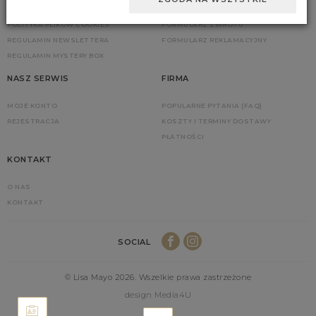
POLITYKA PRYWATNOŚCI
ZGŁOŚ ZWROT
POLITYKA PLIKÓW COOKIES
FORMULARZ ZWROTU
REGULAMIN NEWSLETTERA
FORMULARZ REKLAMACYJNY
REGULAMIN MYSTERY BOX
NASZ SERWIS
FIRMA
MOJE KONTO
POPULARNE PYTANIA (FAQ)
REJESTRACJA
KOSZTY I TERMINY DOSTAWY
PŁATNOŚCI
KONTAKT
O NAS
KONTAKT
SOCIAL
© Lisa Mayo 2026. Wszelkie prawa zastrzeżone
design Media4U