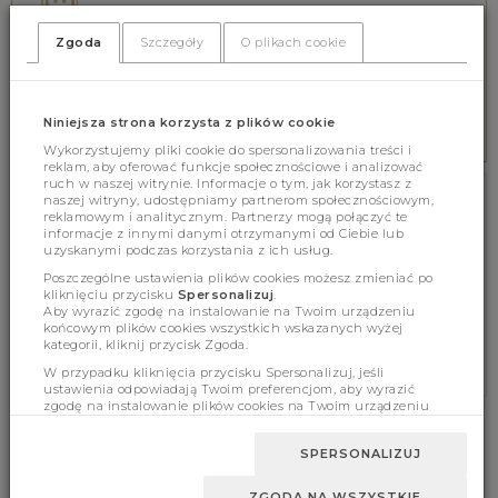
Wspieramy online 8.00-16.00
tel. 578 552 642
Zgoda
Szczegóły
O plikach cookie
BEZPIECZNE PŁATNOŚCI
Niniejsza strona korzysta z plików cookie
Zabezpieczamy wszystkie płatności
Wykorzystujemy pliki cookie do spersonalizowania treści i
reklam, aby oferować funkcje społecznościowe i analizować
ruch w naszej witrynie. Informacje o tym, jak korzystasz z
naszej witryny, udostępniamy partnerom społecznościowym,
NEWSLETTER
reklamowym i analitycznym. Partnerzy mogą połączyć te
informacje z innymi danymi otrzymanymi od Ciebie lub
uzyskanymi podczas korzystania z ich usług.
ZAPISZ SIĘ BEZPŁATNIE NA NEWSLETTER!
Poszczególne ustawienia plików cookies możesz zmieniać po
kliknięciu przycisku
Spersonalizuj
.
ZAPISZ SIĘ
Aby wyrazić zgodę na instalowanie na Twoim urządzeniu
końcowym plików cookies wszystkich wskazanych wyżej
* Zgoda na powiadomienia marketingowe
kategorii, kliknij przycisk Zgoda.
W przypadku kliknięcia przycisku Spersonalizuj, jeśli
ustawienia odpowiadają Twoim preferencjom, aby wyrazić
zgodę na instalowanie plików cookies na Twoim urządzeniu
końcowym w wybranym przez Ciebie zakresie, kliknij przycisk
Zaakceptuj zmianę.
INFORMACJE
ZWROTY I REKLAMACJE
SPERSONALIZUJ
REGULAMIN
ZWROTY I REKLAMACJE
ZGODA NA WSZYSTKIE