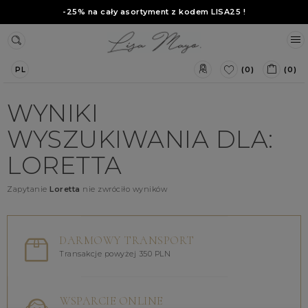
-25% na cały asortyment z kodem
LISA25
!
(0)
(0)
PL
WYNIKI
WYSZUKIWANIA DLA:
LORETTA
Zapytanie
Loretta
nie zwróciło wyników
DARMOWY TRANSPORT
Transakcje powyżej 350 PLN
WSPARCIE ONLINE