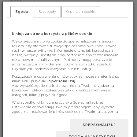
Wspieramy online 8.00-16.00
tel. 578 552 642
Zgoda
Szczegóły
O plikach cookie
BEZPIECZNE PŁATNOŚCI
Niniejsza strona korzysta z plików cookie
Zabezpieczamy wszystkie płatności
Wykorzystujemy pliki cookie do spersonalizowania treści i
reklam, aby oferować funkcje społecznościowe i analizować
ruch w naszej witrynie. Informacje o tym, jak korzystasz z
naszej witryny, udostępniamy partnerom społecznościowym,
NEWSLETTER
reklamowym i analitycznym. Partnerzy mogą połączyć te
informacje z innymi danymi otrzymanymi od Ciebie lub
uzyskanymi podczas korzystania z ich usług.
ZAPISZ SIĘ BEZPŁATNIE NA NEWSLETTER!
Poszczególne ustawienia plików cookies możesz zmieniać po
kliknięciu przycisku
Spersonalizuj
.
ZAPISZ SIĘ
Aby wyrazić zgodę na instalowanie na Twoim urządzeniu
końcowym plików cookies wszystkich wskazanych wyżej
* Zgoda na powiadomienia marketingowe
kategorii, kliknij przycisk Zgoda.
W przypadku kliknięcia przycisku Spersonalizuj, jeśli
ustawienia odpowiadają Twoim preferencjom, aby wyrazić
zgodę na instalowanie plików cookies na Twoim urządzeniu
końcowym w wybranym przez Ciebie zakresie, kliknij przycisk
Zaakceptuj zmianę.
INFORMACJE
ZWROTY I REKLAMACJE
SPERSONALIZUJ
REGULAMIN
ZWROTY I REKLAMACJE
ZGODA NA WSZYSTKIE