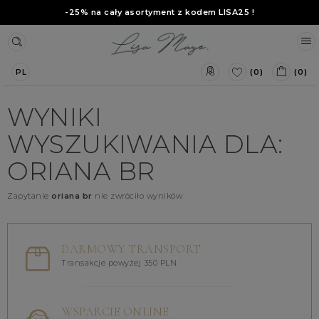
-25% na cały asortyment z kodem
LISA25
!
(0)
(0)
PL
WYNIKI
WYSZUKIWANIA DLA:
ORIANA BR
Zapytanie
oriana br
nie zwróciło wyników
DARMOWY TRANSPORT
Transakcje powyżej 350 PLN
WSPARCIE ONLINE