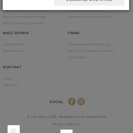
POLITYKA PRYWATNOŚCI
ZGŁOŚ ZWROT
POLITYKA PLIKÓW COOKIES
FORMULARZ ZWROTU
REGULAMIN NEWSLETTERA
FORMULARZ REKLAMACYJNY
REGULAMIN MYSTERY BOX
NASZ SERWIS
FIRMA
MOJE KONTO
POPULARNE PYTANIA (FAQ)
REJESTRACJA
KOSZTY I TERMINY DOSTAWY
PŁATNOŚCI
KONTAKT
O NAS
KONTAKT
SOCIAL
© Lisa Mayo 2026. Wszelkie prawa zastrzeżone
design Media4U