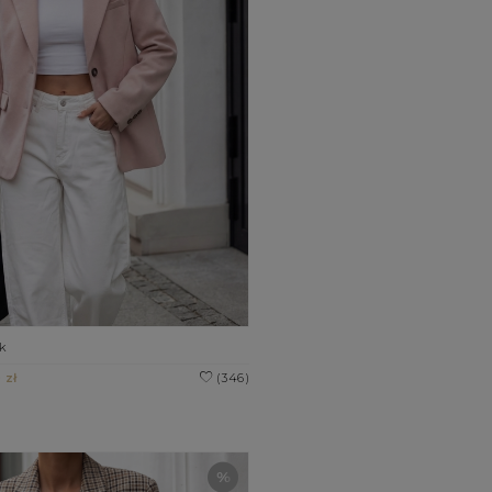
k
 zł
(346)