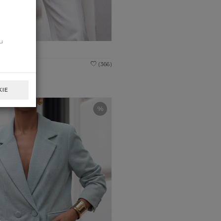
u
ige
zł
(366)
IE