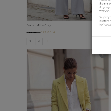
Sperson
Aby wyr
wszystki
W przyp
prefere
końcowy
Blazer Millis Gray
179.00 zł
(360)
289.00 zł
S
M
L