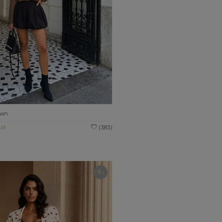
own
zł
(383)