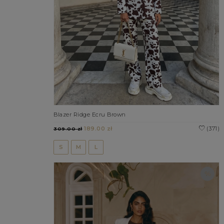
Blazer Ridge Ecru Brown
189.00 zł
(371)
309.00 zł
S
M
L