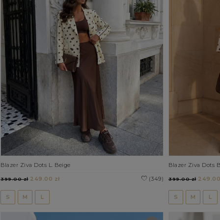
Blazer Ziva Dots L. Beige
Blazer Ziva Dots 
249.00 zł
(349)
249.00
399.00 zł
399.00 zł
S
M
L
S
M
L