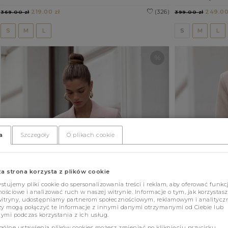
219.00 zł
(326)
249.00
369.00 zł
399.00 zł
S
M
L
S
M
L
a
Szczegóły
O plikach cookie
za strona korzysta z plików cookie
tujemy pliki cookie do spersonalizowania treści i reklam, aby oferować funkc
ościowe i analizować ruch w naszej witrynie. Informacje o tym, jak korzystasz
witryny, udostępniamy partnerom społecznościowym, reklamowym i analitycz
zy mogą połączyć te informacje z innymi danymi otrzymanymi od Ciebie lub
ymi podczas korzystania z ich usług.
gólne ustawienia plików cookies możesz zmieniać po kliknięciu przycisku