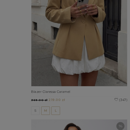
Blazer Claressa Caramel
219.00 zł
(347)
369.00 zł
S
M
L