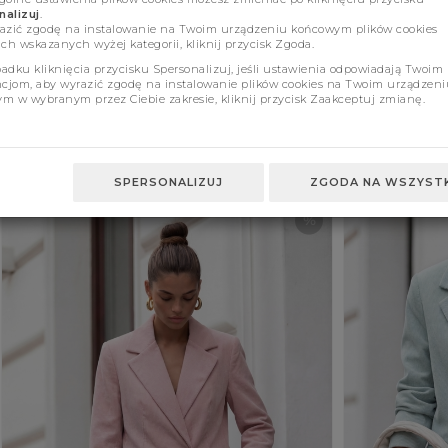
alizuj
.
azić zgodę na instalowanie na Twoim urządzeniu końcowym plików cookies
ch wskazanych wyżej kategorii, kliknij przycisk Zgoda.
adku kliknięcia przycisku Spersonalizuj, jeśli ustawienia odpowiadają Twoim
ncjom, aby wyrazić zgodę na instalowanie plików cookies na Twoim urządzeni
m w wybranym przez Ciebie zakresie, kliknij przycisk Zaakceptuj zmianę.
Blazer Claressa Powder
Blazer Claressa Be
219.00 zł
(355)
219.00 
369.00 zł
369.00 zł
S
M
L
S
M
L
SPERSONALIZUJ
ZGODA NA WSZYSTK