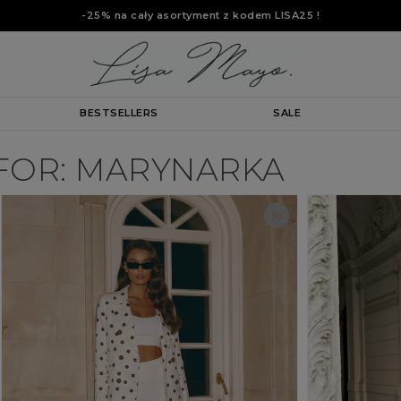
-25% na cały asortyment z kodem
LISA25
!
BESTSELLERS
SALE
 FOR: MARYNARKA