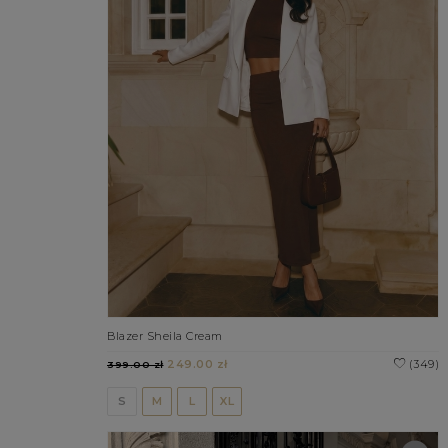
Blazer Sheila Cream
249.00 zł
(349)
399.00 zł
S
M
L
XL