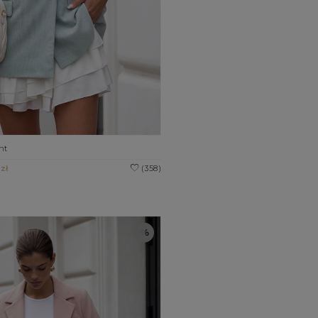
nt
zł
(358)