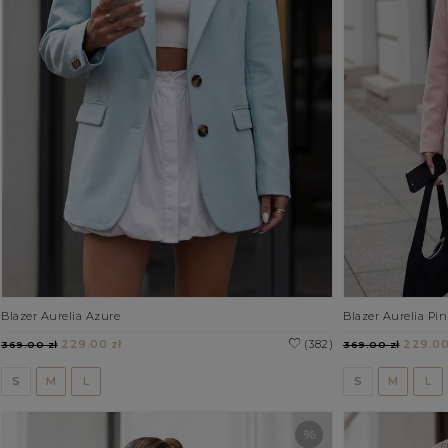
Blazer Aurelia Azure
Blazer Aurelia Pin
229.00 zł
(382)
229.00
369.00 zł
369.00 zł
S
M
L
S
M
L