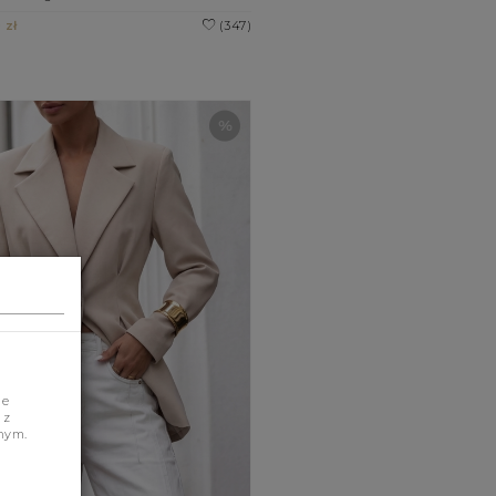
 zł
(347)
je
 z
nym.