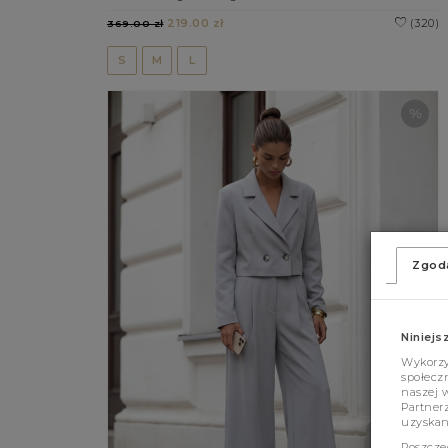
219.00 zł
(320)
369.00 zł
S
M
L
Zgod
Niniejs
Wykorzys
społeczn
naszej 
Partner
uzyskan
Poszcze