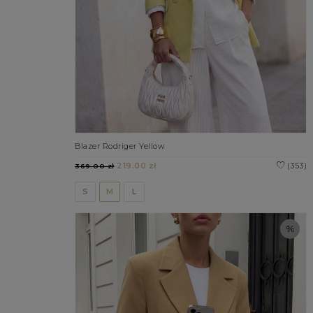
Blazer Rodriger Yellow
219.00 zł
(353)
369.00 zł
S
M
L