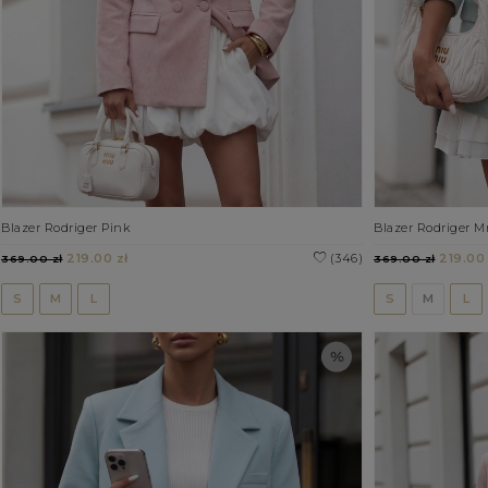
Blazer Rodriger Pink
Blazer Rodriger M
219.00 zł
(346)
219.00 
369.00 zł
369.00 zł
S
M
L
S
M
L