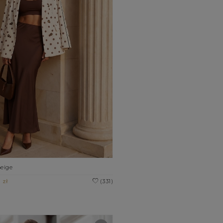
Beige
 zł
(331)