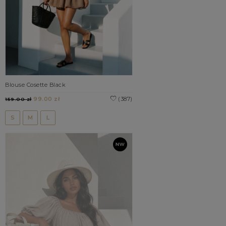
Blouse Cosette Black
99.00 zł
(387)
159.00 zł
S
M
L