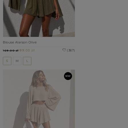
Blouse Alarson Olive
89.00 zł
(367)
109.00 zł
S
M
L