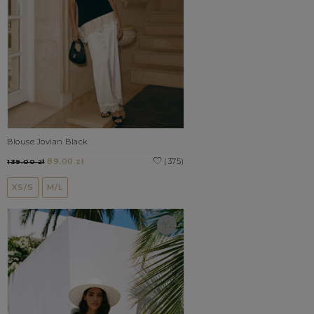
Blouse Jovian Black
89.00 zł
(375)
139.00 zł
XS/S
M/L