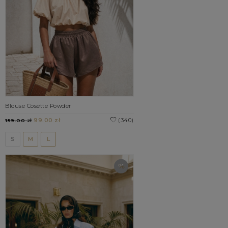
Blouse Cosette Powder
99.00 zł
(340)
159.00 zł
S
M
L