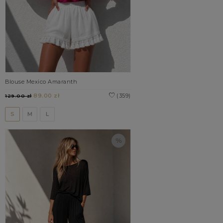
Blouse Mexico Amaranth
89.00 zł
(359)
129.00 zł
S
M
L