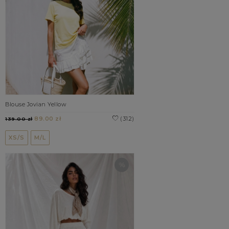
Blouse Jovian Yellow
89.00 zł
(312)
139.00 zł
XS/S
M/L