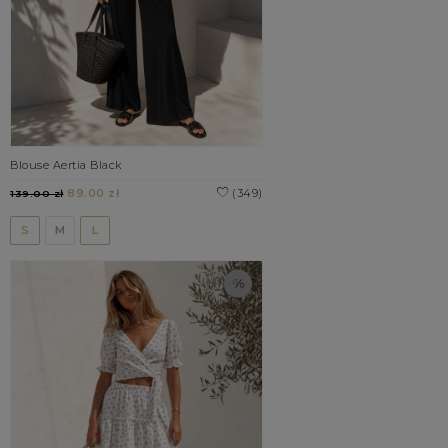
Blouse Aertia Black
89.00 zł
(349)
139.00 zł
S
M
L