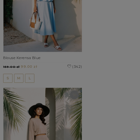
Blouse Kerensa Blue
99.00 zł
(342)
159.00 zł
S
M
L