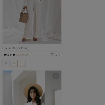
Blouse Asher Cream
79.00 zł
(377)
139.00 zł
S
M
L