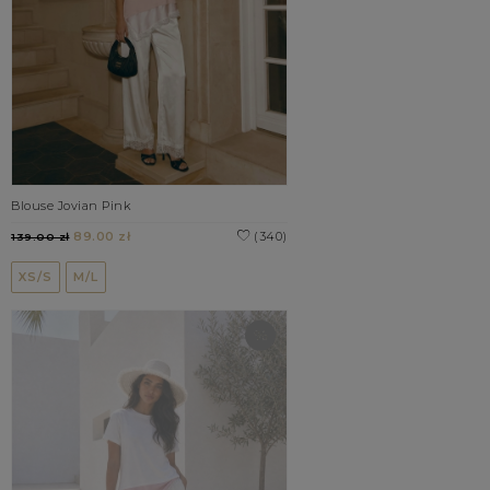
Blouse Jovian Pink
89.00 zł
(340)
139.00 zł
XS/S
M/L