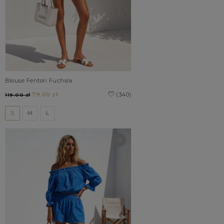
Blouse Fentori Fuchsia
79.00 zł
(340)
119.00 zł
S
M
L