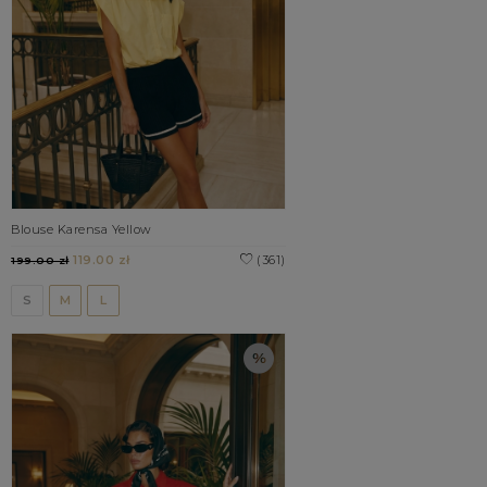
Blouse Karensa Yellow
119.00 zł
(361)
199.00 zł
S
M
L