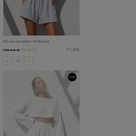
Blouse Langdon Niebieska
79.00 zł
(379)
109.00 zł
S
M
L