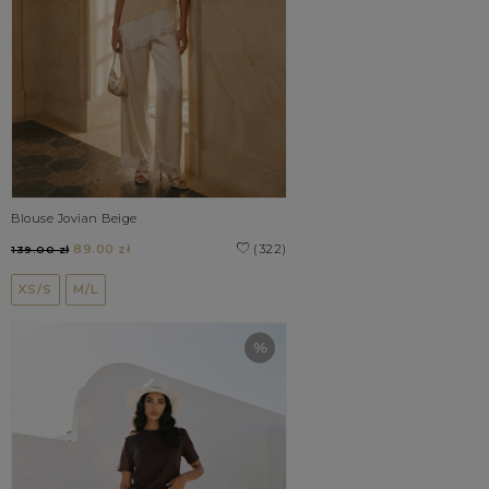
Blouse Jovian Beige
89.00 zł
(322)
139.00 zł
XS/S
M/L