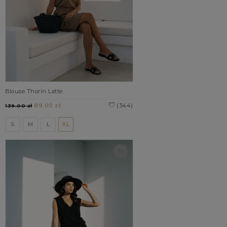
Blouse Thorin Latte
89.00 zł
(344)
139.00 zł
S
M
L
XL