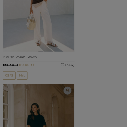
Blouse Jovian Brown
89.00 zł
(344)
139.00 zł
XS/S
M/L