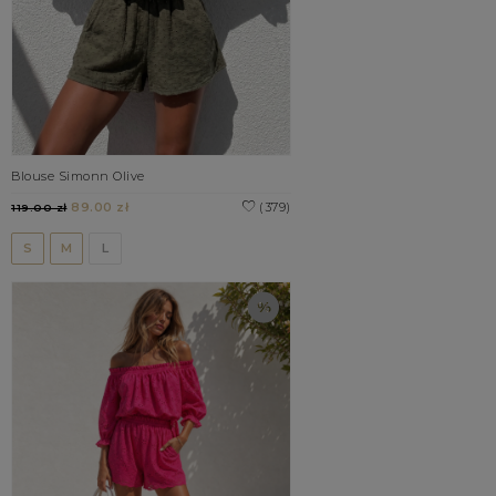
Blouse Simonn Olive
89.00 zł
(379)
119.00 zł
S
M
L