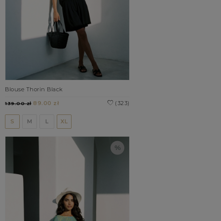
Blouse Thorin Black
89.00 zł
(323)
139.00 zł
S
M
L
XL