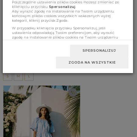
Poszczególne ustawienia plików cookies możesz zmieniać po
kliknięciu przycisku
Spersonalizuj
.
Aby wyrazić zgodę na instalowanie na Twoim urządzeniu
końcowym plików cookies wszystkich wskazanych wyżej
kategorii, kliknij przycisk Zgoda.
W przypadku kliknięcia przycisku Spersonalizuj, jeśli
ustawienia odpowiadają Twoim preferencjom, aby wyrazić
zgodę na instalowanie plików cookies na Twoim urządzeniu
końcowym w wybranym przez Ciebie zakresie, kliknij przycisk
Zaakceptuj zmianę.
SPERSONALIZUJ
Blouse Kerensa Yellow
ZGODA NA WSZYSTKIE
99.00 zł
(332)
159.00 zł
S
M
L