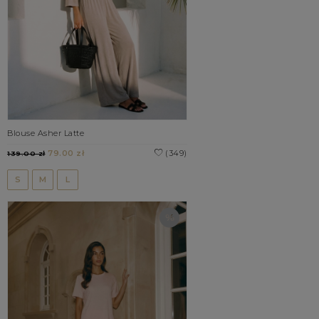
Blouse Asher Latte
79.00 zł
(349)
139.00 zł
S
M
L