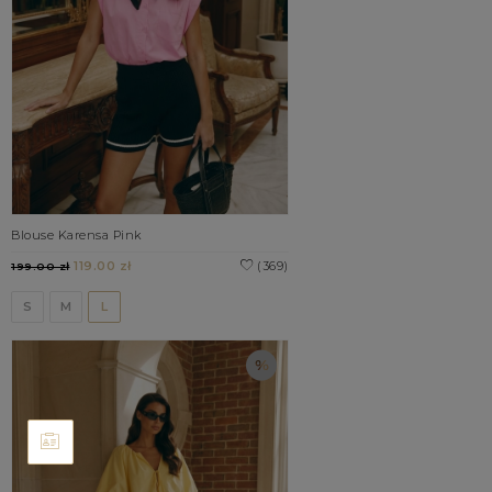
Blouse Karensa Pink
119.00 zł
(369)
199.00 zł
S
M
L