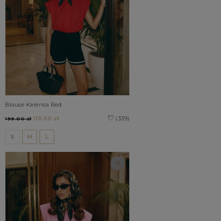
Blouse Karensa Red
119.00 zł
(339)
199.00 zł
S
M
L