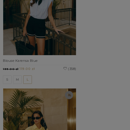
Blouse Karensa Blue
119.00 zł
(358)
199.00 zł
S
M
L