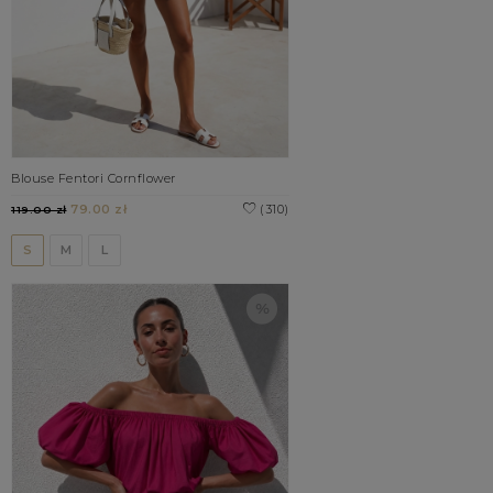
Blouse Fentori Cornflower
79.00 zł
(310)
119.00 zł
S
M
L