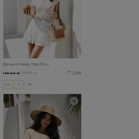
Blouse Lindsey Dots Ecru
79.00 zł
(328)
139.00 zł
XS
S
M