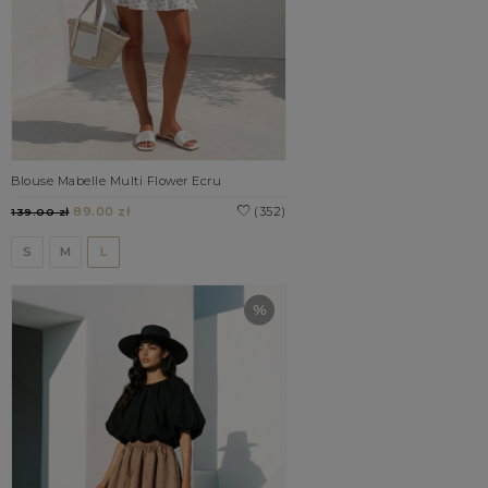
Blouse Mabelle Multi Flower Ecru
89.00 zł
(352)
139.00 zł
S
M
L