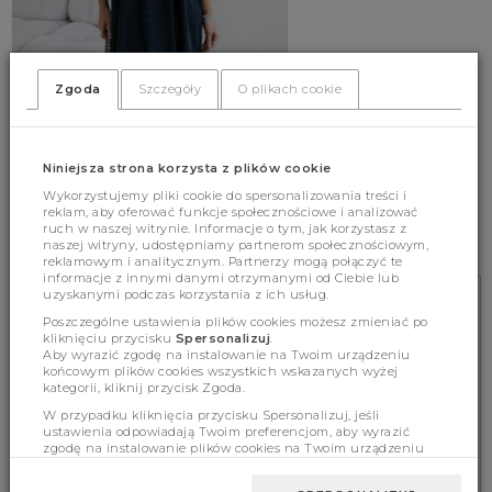
Zgoda
Szczegóły
O plikach cookie
Dress Emilia Navy
Niniejsza strona korzysta z plików cookie
129.00 zł
(356)
199.00 zł
Wykorzystujemy pliki cookie do spersonalizowania treści i
reklam, aby oferować funkcje społecznościowe i analizować
S
M
L
ruch w naszej witrynie. Informacje o tym, jak korzystasz z
naszej witryny, udostępniamy partnerom społecznościowym,
reklamowym i analitycznym. Partnerzy mogą połączyć te
informacje z innymi danymi otrzymanymi od Ciebie lub
uzyskanymi podczas korzystania z ich usług.
FREE DELIVERY
Poszczególne ustawienia plików cookies możesz zmieniać po
Purchases above 300 PLN
kliknięciu przycisku
Spersonalizuj
.
Aby wyrazić zgodę na instalowanie na Twoim urządzeniu
końcowym plików cookies wszystkich wskazanych wyżej
kategorii, kliknij przycisk Zgoda.
ONLINE HELP
W przypadku kliknięcia przycisku Spersonalizuj, jeśli
ustawienia odpowiadają Twoim preferencjom, aby wyrazić
We support online 8.00-16.00
zgodę na instalowanie plików cookies na Twoim urządzeniu
tel. 578 552 642
końcowym w wybranym przez Ciebie zakresie, kliknij przycisk
Zaakceptuj zmianę.