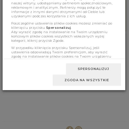
naszej witryny, udostępniamy partnerom społecznościowym,
reklamowym i analitycznym. Partnerzy mogą połączyć te
informacje z innymi danymi otrzymanymi od Ciebie lub
SAFE PAYMENTS
uzyskanymi podczas korzystania z ich usług.
We secure all payments
Poszczególne ustawienia plików cookies możesz zmieniać po
kliknięciu przycisku
Spersonalizuj
.
Aby wyrazić zgodę na instalowanie na Twoim urządzeniu
końcowym plików cookies wszystkich wskazanych wyżej
kategorii, kliknij przycisk Zgoda.
NEWSLETTER
W przypadku kliknięcia przycisku Spersonalizuj, jeśli
ustawienia odpowiadają Twoim preferencjom, aby wyrazić
SUBSCRIBE FOR FREE TO THE NEWSLETTER!
zgodę na instalowanie plików cookies na Twoim urządzeniu
końcowym w wybranym przez Ciebie zakresie, kliknij przycisk
Zaakceptuj zmianę.
SUBSCRIBE
SPERSONALIZUJ
* Newsletter marketing agreement
ZGODA NA WSZYSTKIE