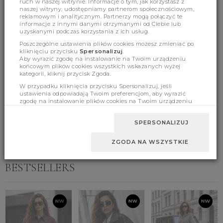
ruch w naszej witrynie. Informacje o tym, jak korzystasz z
(343)
(0)
naszej witryny, udostępniamy partnerom społecznościowym,
reklamowym i analitycznym. Partnerzy mogą połączyć te
informacje z innymi danymi otrzymanymi od Ciebie lub
uzyskanymi podczas korzystania z ich usług.
Poszczególne ustawienia plików cookies możesz zmieniać po
kliknięciu przycisku
Spersonalizuj
.
Aby wyrazić zgodę na instalowanie na Twoim urządzeniu
końcowym plików cookies wszystkich wskazanych wyżej
kategorii, kliknij przycisk Zgoda.
Product features
W przypadku kliknięcia przycisku Spersonalizuj, jeśli
ustawienia odpowiadają Twoim preferencjom, aby wyrazić
zgodę na instalowanie plików cookies na Twoim urządzeniu
końcowym w wybranym przez Ciebie zakresie, kliknij przycisk
Zaakceptuj zmianę.
Sizes
SPERSONALIZUJ
ZGODA NA WSZYSTKIE
BESTSELLERS