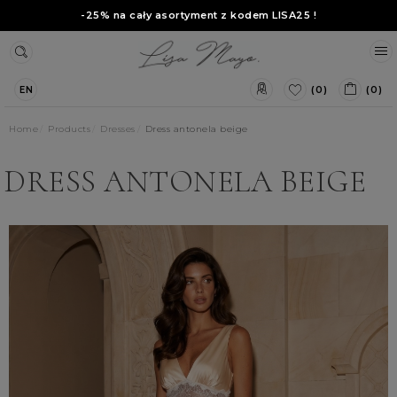
-25% na cały asortyment z kodem
LISA25
!
(0)
(0)
EN
Home
Products
Dresses
Dress antonela beige
DRESS ANTONELA BEIGE