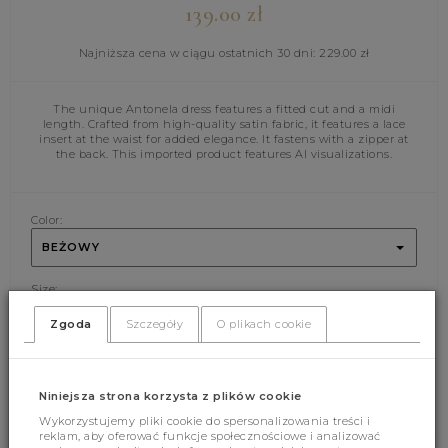
139.00
zł
Najniższa cena w ciągu ostatnich 30 dni:
229.00
zł
The unique Antonela dress features a fitted cut and a midi
length. Crafted from high-quality satin fabric, it features a lace
insert at the waist for added elegance. It fastens with a zipper at
the back. This imported product features AI visualizations.
Color:
BEŻOWY
Size:
S
M
Zgoda
Szczegóły
O plikach cookie
ADD CART
Niniejsza strona korzysta z plików cookie
Wykorzystujemy pliki cookie do spersonalizowania treści i
reklam, aby oferować funkcje społecznościowe i analizować