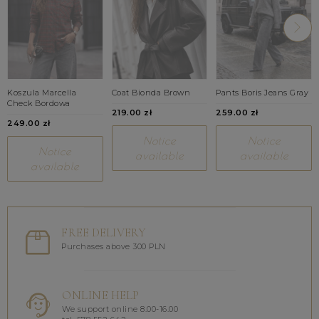
Koszula Marcella
Coat Bionda Brown
Pants Boris Jeans Gray
Check Bordowa
219.00 zł
259.00 zł
249.00 zł
Notice
Notice
Notice
available
available
available
FREE DELIVERY
Purchases above 300 PLN
ONLINE HELP
We support online 8.00-16.00