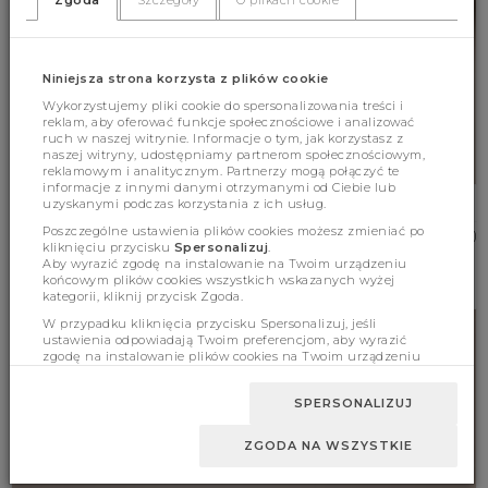
Zgoda
Szczegóły
O plikach cookie
Niniejsza strona korzysta z plików cookie
Wykorzystujemy pliki cookie do spersonalizowania treści i
reklam, aby oferować funkcje społecznościowe i analizować
ruch w naszej witrynie. Informacje o tym, jak korzystasz z
naszej witryny, udostępniamy partnerom społecznościowym,
reklamowym i analitycznym. Partnerzy mogą połączyć te
informacje z innymi danymi otrzymanymi od Ciebie lub
uzyskanymi podczas korzystania z ich usług.
THE SIGNATURE BOX
Poszczególne ustawienia plików cookies możesz zmieniać po
999.00 zł
(365)
kliknięciu przycisku
Spersonalizuj
.
Aby wyrazić zgodę na instalowanie na Twoim urządzeniu
UNI
końcowym plików cookies wszystkich wskazanych wyżej
kategorii, kliknij przycisk Zgoda.
W przypadku kliknięcia przycisku Spersonalizuj, jeśli
ustawienia odpowiadają Twoim preferencjom, aby wyrazić
zgodę na instalowanie plików cookies na Twoim urządzeniu
końcowym w wybranym przez Ciebie zakresie, kliknij przycisk
Zaakceptuj zmianę.
SPERSONALIZUJ
ZGODA NA WSZYSTKIE