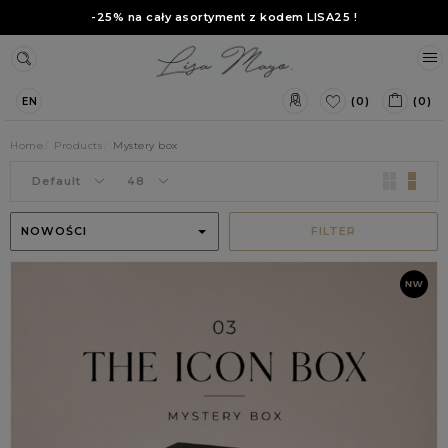
-25% na cały asortyment z kodem
LISA25
!
(0)
(0)
EN
Home
Products
Mystery box
Default
48
NOWOŚCI
FILTER