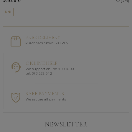
399.00 zł
(378)
UNI
FREE DELIVERY
Purchases above 300 PLN
ONLINE HELP
We support online 8.00-16.00
tel. 578 552 642
SAFE PAYMENTS
We secure all payments
NEWSLETTER