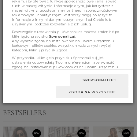
reklam, aby oferować funkcje społecznościowe i analizować
ruch w naszej witrynie. Informacje o tym, jak korzystasz z
naszej witryny, udostępniamy partnerom społecznościowym,
reklamowym i analitycznym. Partnerzy mogą połączyć te
(417)
(0)
informacje z innymi danymi otrzymanymi od Ciebie lub
uzyskanymi podczas korzystania z ich usług.
Poszczególne ustawienia plików cookies możesz zmieniać po
kliknięciu przycisku
Spersonalizuj
.
Aby wyrazić zgodę na instalowanie na Twoim urządzeniu
końcowym plików cookies wszystkich wskazanych wyżej
kategorii, kliknij przycisk Zgoda.
W przypadku kliknięcia przycisku Spersonalizuj, jeśli
Product features
ustawienia odpowiadają Twoim preferencjom, aby wyrazić
zgodę na instalowanie plików cookies na Twoim urządzeniu
końcowym w wybranym przez Ciebie zakresie, kliknij przycisk
Zaakceptuj zmianę.
SPERSONALIZUJ
Sizes
ZGODA NA WSZYSTKIE
BESTSELLERS