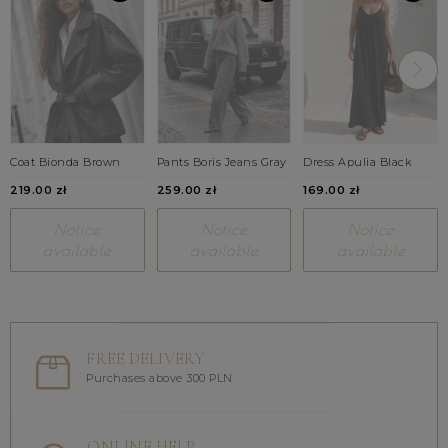
Coat Bionda Brown
Pants Boris Jeans Gray
Dress Apulia Black
219.00 zł
259.00 zł
169.00 zł
Notice
Notice
Notice
available
available
available
FREE DELIVERY
Purchases above 300 PLN
ONLINE HELP