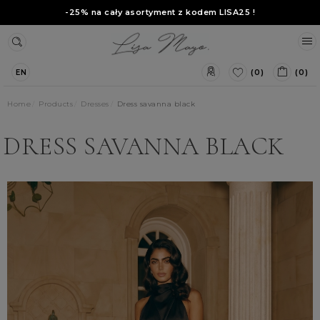
-25% na cały asortyment z kodem
LISA25
!
(0)
(0)
EN
Home
Products
Dresses
Dress savanna black
DRESS SAVANNA BLACK