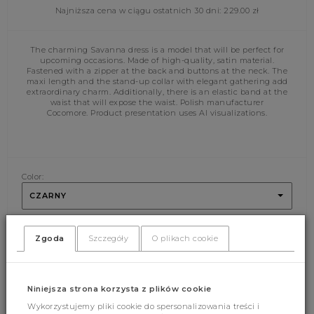
Najniższa cena w ciągu ostatnich 30 dni:
229.00
zł
The charming Savanna dress is a model that will be perfect for
upcoming occasions. Made of high-quality, satin material.
Fastened with a zipper at the back and buttons at the neck. The
maxi length and the stand-up collar with elegant gathering add
extraordinary charm. Additionally, there is an elastic band at the
waist that will expose the waist. Polish manufacturer
Cocomore. Product presentation uses AI visualizations.
Color:
CZARNY
Size:
Zgoda
Szczegóły
O plikach cookie
XS
S
M
L
ADD CART
Niniejsza strona korzysta z plików cookie
Wykorzystujemy pliki cookie do spersonalizowania treści i