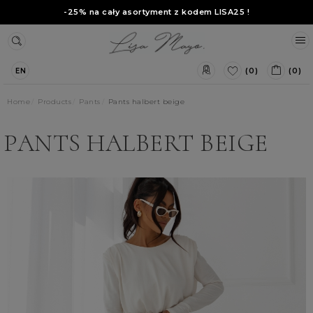
-25% na cały asortyment z kodem
LISA25
!
(0)
(0)
EN
Home
Products
Pants
Pants halbert beige
PANTS HALBERT BEIGE