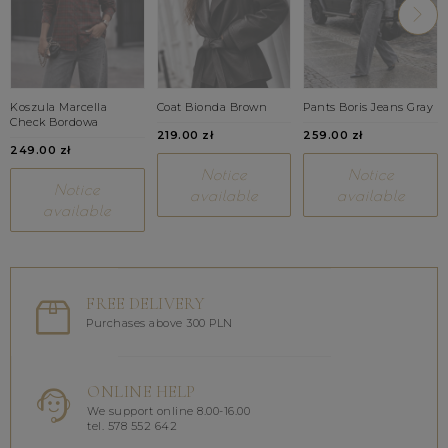
Koszula Marcella
Coat Bionda Brown
Pants Boris Jeans Gray
Check Bordowa
219.00 zł
259.00 zł
249.00 zł
Notice
Notice
Notice
available
available
available
FREE DELIVERY
Purchases above 300 PLN
ONLINE HELP
We support online 8.00-16.00
tel. 578 552 642