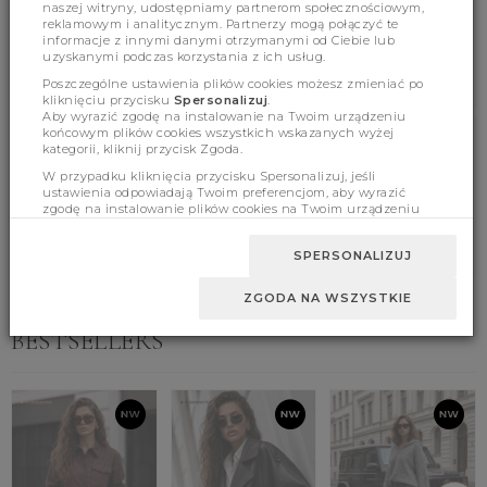
naszej witryny, udostępniamy partnerom społecznościowym,
reklamowym i analitycznym. Partnerzy mogą połączyć te
informacje z innymi danymi otrzymanymi od Ciebie lub
uzyskanymi podczas korzystania z ich usług.
Poszczególne ustawienia plików cookies możesz zmieniać po
kliknięciu przycisku
Spersonalizuj
.
Aby wyrazić zgodę na instalowanie na Twoim urządzeniu
końcowym plików cookies wszystkich wskazanych wyżej
kategorii, kliknij przycisk Zgoda.
Product features
W przypadku kliknięcia przycisku Spersonalizuj, jeśli
ustawienia odpowiadają Twoim preferencjom, aby wyrazić
zgodę na instalowanie plików cookies na Twoim urządzeniu
końcowym w wybranym przez Ciebie zakresie, kliknij przycisk
Sizes
Zaakceptuj zmianę.
SPERSONALIZUJ
ZGODA NA WSZYSTKIE
BESTSELLERS