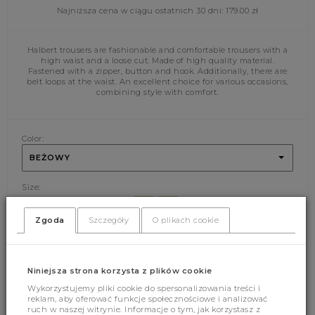
Najniższa cena w ciągu ostatnich 30 dni:
179.00
zł
Halbert trousers are fashionable and comfortable trousers with a
high waist and a loose cut. Made of high quality material.
Fastened with a zipper, button and hook. Additionally, there are
belt loops at the waist. An excellent choice for various occasions,
combining style with comfort.
Color:
BEŻOWY
Size:
S
M
Zgoda
Szczegóły
O plikach cookie
ADD CART
Niniejsza strona korzysta z plików cookie
Wykorzystujemy pliki cookie do spersonalizowania treści i
reklam, aby oferować funkcje społecznościowe i analizować
ruch w naszej witrynie. Informacje o tym, jak korzystasz z
(396)
(0)