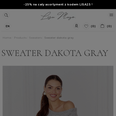
-25% na cały asortyment z kodem
LISA25
!
(0)
(0)
EN
Home
Products
Sweaters
Sweater dakota gray
SWEATER DAKOTA GRAY