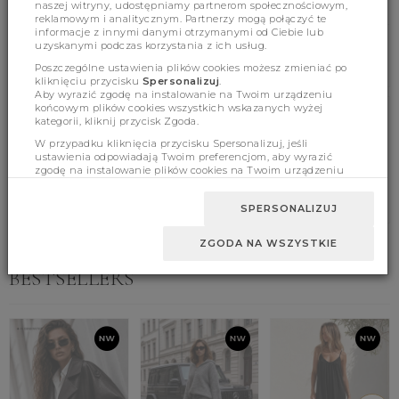
naszej witryny, udostępniamy partnerom społecznościowym,
reklamowym i analitycznym. Partnerzy mogą połączyć te
informacje z innymi danymi otrzymanymi od Ciebie lub
uzyskanymi podczas korzystania z ich usług.
Poszczególne ustawienia plików cookies możesz zmieniać po
kliknięciu przycisku
Spersonalizuj
.
Aby wyrazić zgodę na instalowanie na Twoim urządzeniu
końcowym plików cookies wszystkich wskazanych wyżej
kategorii, kliknij przycisk Zgoda.
Product features
W przypadku kliknięcia przycisku Spersonalizuj, jeśli
ustawienia odpowiadają Twoim preferencjom, aby wyrazić
zgodę na instalowanie plików cookies na Twoim urządzeniu
końcowym w wybranym przez Ciebie zakresie, kliknij przycisk
Sizes
Zaakceptuj zmianę.
SPERSONALIZUJ
ZGODA NA WSZYSTKIE
BESTSELLERS