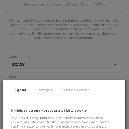
Najniższa cena w ciągu ostatnich 30 dni:
179.00
zł
Our unique Dakota sweater is an ideal proposition for women who
appreciate comfort and convenience. Loose cut and fashionable
color will be a perfect complement to autumn and winter
stylizations. It will create a perfect set with a romantic dress or a
patterned skirt. Producer Cocomoro.
Color:
SZARY
Size:
UNI
Zgoda
Szczegóły
O plikach cookie
ADD CART
Niniejsza strona korzysta z plików cookie
Wykorzystujemy pliki cookie do spersonalizowania treści i
reklam, aby oferować funkcje społecznościowe i analizować
ruch w naszej witrynie. Informacje o tym, jak korzystasz z
(780)
(0)