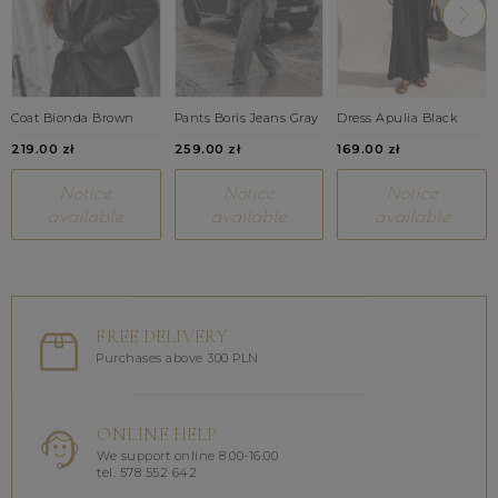
Coat Bionda Brown
Pants Boris Jeans Gray
Dress Apulia Black
219.00 zł
259.00 zł
169.00 zł
Notice
Notice
Notice
available
available
available
FREE DELIVERY
Purchases above 300 PLN
ONLINE HELP
We support online 8.00-16.00
tel. 578 552 642