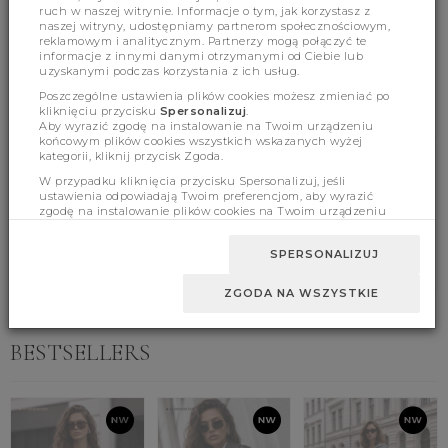
ruch w naszej witrynie. Informacje o tym, jak korzystasz z
naszej witryny, udostępniamy partnerom społecznościowym,
(478)
(0)
reklamowym i analitycznym. Partnerzy mogą połączyć te
informacje z innymi danymi otrzymanymi od Ciebie lub
uzyskanymi podczas korzystania z ich usług.
Poszczególne ustawienia plików cookies możesz zmieniać po
kliknięciu przycisku
Spersonalizuj
.
Aby wyrazić zgodę na instalowanie na Twoim urządzeniu
końcowym plików cookies wszystkich wskazanych wyżej
kategorii, kliknij przycisk Zgoda.
W przypadku kliknięcia przycisku Spersonalizuj, jeśli
Product features
ustawienia odpowiadają Twoim preferencjom, aby wyrazić
zgodę na instalowanie plików cookies na Twoim urządzeniu
końcowym w wybranym przez Ciebie zakresie, kliknij przycisk
Zaakceptuj zmianę.
Sizes
SPERSONALIZUJ
ZGODA NA WSZYSTKIE
BESTSELLERS