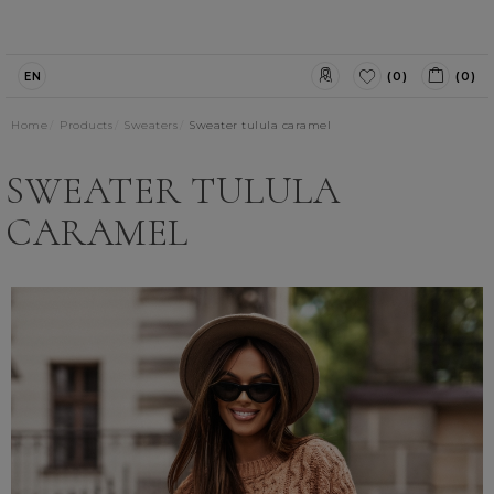
(0)
(0)
EN
Home
Products
Sweaters
Sweater tulula caramel
SWEATER TULULA
CARAMEL