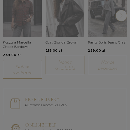
Koszula Marcella
Coat Bionda Brown
Pants Boris Jeans Gray
Check Bordowa
219.00 zł
259.00 zł
249.00 zł
Notice
Notice
Notice
available
available
available
FREE DELIVERY
Purchases above 300 PLN
ONLINE HELP