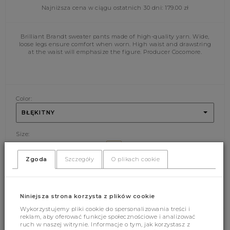
Najniższa cena w ciągu ostatnich 30 dni:
179.00
zł
Brilliant Brandt sweater pants made of high-quality yarn. Wide,
loose legs ensure comfort when worn. High waist and drawstring
at the waist will emphasize the figure. Producer Cocomore.
Color:
BŁĘKITNY
Size:
UNI
Zgoda
Szczegóły
O plikach cookie
ADD CART
Niniejsza strona korzysta z plików cookie
Wykorzystujemy pliki cookie do spersonalizowania treści i
reklam, aby oferować funkcje społecznościowe i analizować
ruch w naszej witrynie. Informacje o tym, jak korzystasz z
(374)
(0)