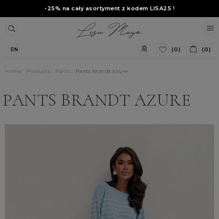
-25% na cały asortyment z kodem
LISA25
!
(0)
(0)
EN
Home
Products
Pants
Pants brandt azure
PANTS BRANDT AZURE