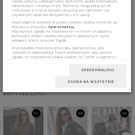
naszej witryny, udostępniamy partnerom społecznościowym,
reklamowym i analitycznym. Partnerzy mogą połączyć te
informacje z innymi danymi otrzymanymi od Ciebie lub
uzyskanymi podczas korzystania z ich usług.
Poszczególne ustawienia plików cookies możesz zmieniać po
kliknięciu przycisku
Spersonalizuj
.
Aby wyrazić zgodę na instalowanie na Twoim urządzeniu
końcowym plików cookies wszystkich wskazanych wyżej
kategorii, kliknij przycisk Zgoda.
Product features
W przypadku kliknięcia przycisku Spersonalizuj, jeśli
ustawienia odpowiadają Twoim preferencjom, aby wyrazić
zgodę na instalowanie plików cookies na Twoim urządzeniu
końcowym w wybranym przez Ciebie zakresie, kliknij przycisk
Sizes
Zaakceptuj zmianę.
SPERSONALIZUJ
ZGODA NA WSZYSTKIE
BESTSELLERS