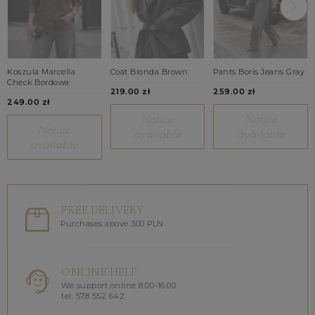
Koszula Marcella
Coat Bionda Brown
Pants Boris Jeans Gray
Check Bordowa
219.00 zł
259.00 zł
249.00 zł
Notice
Notice
Notice
available
available
available
FREE DELIVERY
Purchases above 300 PLN
ONLINE HELP
We support online 8.00-16.00
tel. 578 552 642