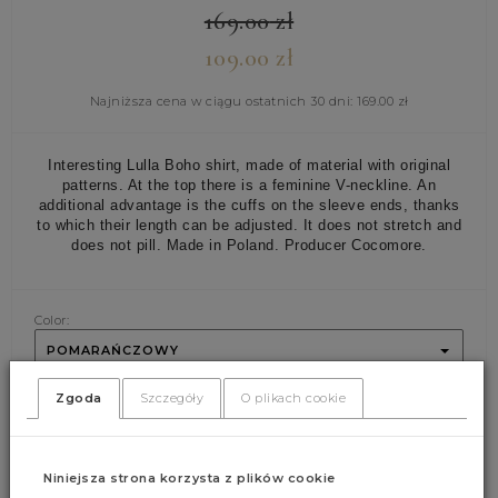
169.00
zł
109.00
zł
Najniższa cena w ciągu ostatnich 30 dni:
169.00
zł
Interesting Lulla Boho shirt, made of material with original
patterns. At the top there is a feminine V-neckline. An
additional advantage is the cuffs on the sleeve ends, thanks
to which their length can be adjusted. It does not stretch and
does not pill. Made in Poland. Producer Cocomore.
Color:
POMARAŃCZOWY
Size:
Zgoda
Szczegóły
O plikach cookie
XS
S
M
L
Niniejsza strona korzysta z plików cookie
ADD CART