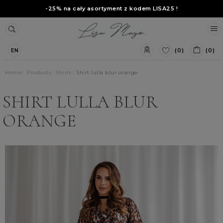
-25% na cały asortyment z kodem
LISA25
!
(0)
(0)
EN
Home
Products
Shirts
Shirt lulla blur orange
SHIRT LULLA BLUR
ORANGE