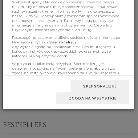
Wykorzystujemy pliki cookie do spersonalizowania treści i
reklam, aby oferować funkcje społecznościowe i analizować
ruch w naszej witrynie. Informacje o tym, jak korzystasz z
naszej witryny, udostępniamy partnerom społecznościowym,
reklamowym i analitycznym. Partnerzy mogą połączyć te
informacje z innymi danymi otrzymanymi od Ciebie lub
(350)
(0)
uzyskanymi podczas korzystania z ich usług.
Poszczególne ustawienia plików cookies możesz zmieniać po
kliknięciu przycisku
Spersonalizuj
.
Aby wyrazić zgodę na instalowanie na Twoim urządzeniu
końcowym plików cookies wszystkich wskazanych wyżej
kategorii, kliknij przycisk Zgoda.
W przypadku kliknięcia przycisku Spersonalizuj, jeśli
ustawienia odpowiadają Twoim preferencjom, aby wyrazić
Product features
zgodę na instalowanie plików cookies na Twoim urządzeniu
końcowym w wybranym przez Ciebie zakresie, kliknij przycisk
Zaakceptuj zmianę.
SPERSONALIZUJ
Sizes
ZGODA NA WSZYSTKIE
BESTSELLERS