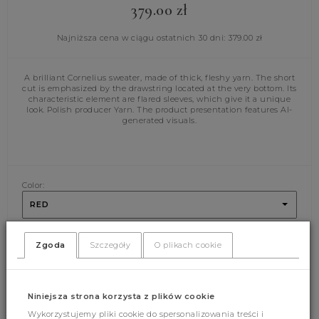
379.00
zł
Najniższa cena w ciągu ostatnich 30 dni:
379.00
zł
A brilliant Cornelius sweater, made of thick, fleshy yarn. The short
cut is emphasized by the drawstring located at the very bottom. Its
characteristic element are flared sleeves, which give it a unique
look. Polish producer Yarn. The product presentation features AI-
generated visuals.
Color:
RED
Size:
Zgoda
Szczegóły
O plikach cookie
UNI
Niniejsza strona korzysta z plików cookie
ADD CART
Wykorzystujemy pliki cookie do spersonalizowania treści i