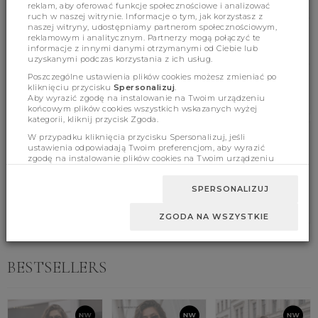
reklam, aby oferować funkcje społecznościowe i analizować
ruch w naszej witrynie. Informacje o tym, jak korzystasz z
naszej witryny, udostępniamy partnerom społecznościowym,
reklamowym i analitycznym. Partnerzy mogą połączyć te
(367)
(0)
informacje z innymi danymi otrzymanymi od Ciebie lub
uzyskanymi podczas korzystania z ich usług.
Poszczególne ustawienia plików cookies możesz zmieniać po
kliknięciu przycisku
Spersonalizuj
.
Aby wyrazić zgodę na instalowanie na Twoim urządzeniu
końcowym plików cookies wszystkich wskazanych wyżej
kategorii, kliknij przycisk Zgoda.
W przypadku kliknięcia przycisku Spersonalizuj, jeśli
Product features
ustawienia odpowiadają Twoim preferencjom, aby wyrazić
zgodę na instalowanie plików cookies na Twoim urządzeniu
końcowym w wybranym przez Ciebie zakresie, kliknij przycisk
Zaakceptuj zmianę.
SPERSONALIZUJ
Sizes
ZGODA NA WSZYSTKIE
BESTSELLERS