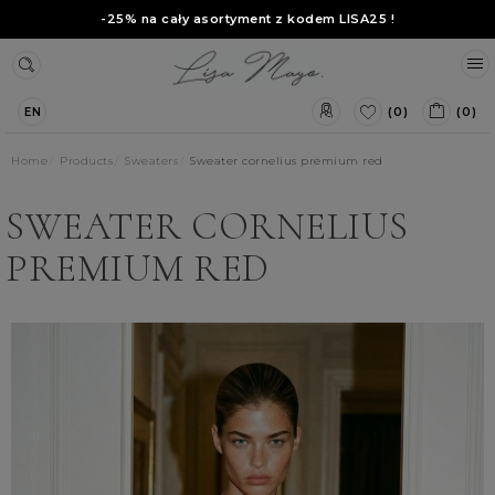
-25% na cały asortyment z kodem
LISA25
!
(0)
(0)
EN
Home
Products
Sweaters
Sweater cornelius premium red
SWEATER CORNELIUS
PREMIUM RED