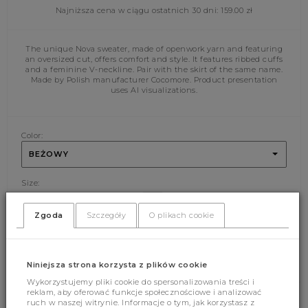
Najniższa cena w ciągu ostatnich 30 dni:
159.00
zł
The unique Nova sweater, made of openwork yarn and featuring
an oversized cut, offers comfort and style. It features ribbed cuffs
and a feminine V-neckline. Pair with the skirt of the same name.
Made by Polish manufacturer Cocomore. Product presentation
uses AI visualizations.
Color:
BEŻOWY
Size:
UNI
Zgoda
Szczegóły
O plikach cookie
ADD CART
Niniejsza strona korzysta z plików cookie
Wykorzystujemy pliki cookie do spersonalizowania treści i
reklam, aby oferować funkcje społecznościowe i analizować
ruch w naszej witrynie. Informacje o tym, jak korzystasz z
(373)
(0)