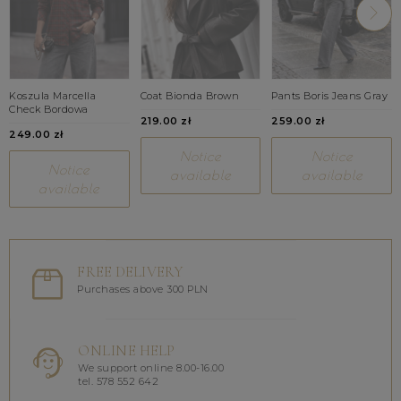
Koszula Marcella
Coat Bionda Brown
Pants Boris Jeans Gray
Check Bordowa
219.00 zł
259.00 zł
249.00 zł
Notice
Notice
Notice
available
available
available
FREE DELIVERY
Purchases above 300 PLN
ONLINE HELP
We support online 8.00-16.00
tel. 578 552 642