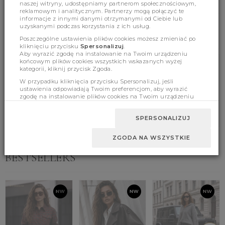
naszej witryny, udostępniamy partnerom społecznościowym,
reklamowym i analitycznym. Partnerzy mogą połączyć te
informacje z innymi danymi otrzymanymi od Ciebie lub
uzyskanymi podczas korzystania z ich usług.
Poszczególne ustawienia plików cookies możesz zmieniać po
kliknięciu przycisku
Spersonalizuj
.
Aby wyrazić zgodę na instalowanie na Twoim urządzeniu
końcowym plików cookies wszystkich wskazanych wyżej
kategorii, kliknij przycisk Zgoda.
Product features
W przypadku kliknięcia przycisku Spersonalizuj, jeśli
ustawienia odpowiadają Twoim preferencjom, aby wyrazić
zgodę na instalowanie plików cookies na Twoim urządzeniu
końcowym w wybranym przez Ciebie zakresie, kliknij przycisk
Sizes
Zaakceptuj zmianę.
SPERSONALIZUJ
ZGODA NA WSZYSTKIE
BESTSELLERS