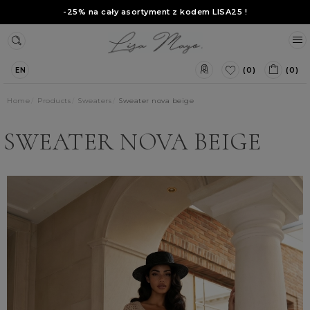
-25% na cały asortyment z kodem
LISA25
!
(0)
(0)
EN
Home
Products
Sweaters
Sweater nova beige
SWEATER NOVA BEIGE