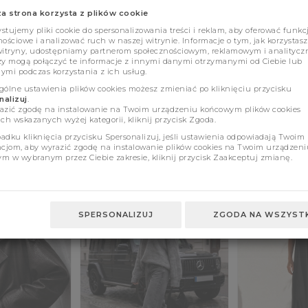
za strona korzysta z plików cookie
tujemy pliki cookie do spersonalizowania treści i reklam, aby oferować funkc
ościowe i analizować ruch w naszej witrynie. Informacje o tym, jak korzystasz
witryny, udostępniamy partnerom społecznościowym, reklamowym i analitycz
zy mogą połączyć te informacje z innymi danymi otrzymanymi od Ciebie lub
ymi podczas korzystania z ich usług.
gólne ustawienia plików cookies możesz zmieniać po kliknięciu przycisku
alizuj
.
azić zgodę na instalowanie na Twoim urządzeniu końcowym plików cookies
ch wskazanych wyżej kategorii, kliknij przycisk Zgoda.
adku kliknięcia przycisku Spersonalizuj, jeśli ustawienia odpowiadają Twoim
ncjom, aby wyrazić zgodę na instalowanie plików cookies na Twoim urządzeni
m w wybranym przez Ciebie zakresie, kliknij przycisk Zaakceptuj zmianę.
SPERSONALIZUJ
ZGODA NA WSZYSTK