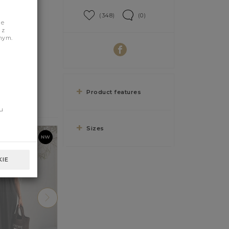
(348)
(0)
je
 z
nym.
Product features
u
Sizes
IE