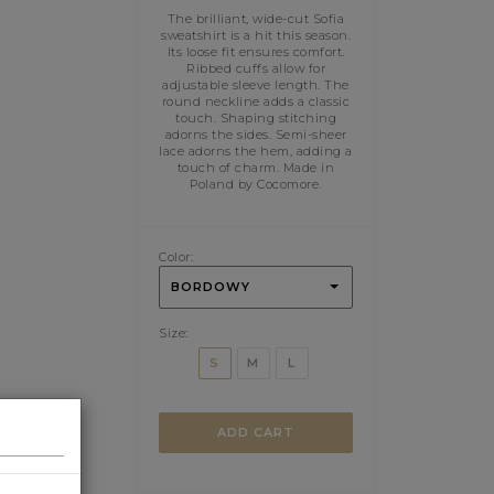
The brilliant, wide-cut Sofia
sweatshirt is a hit this season.
Its loose fit ensures comfort.
Ribbed cuffs allow for
adjustable sleeve length. The
round neckline adds a classic
touch. Shaping stitching
adorns the sides. Semi-sheer
lace adorns the hem, adding a
touch of charm. Made in
Poland by Cocomore.
Color:
BORDOWY
Size:
S
M
L
ADD CART