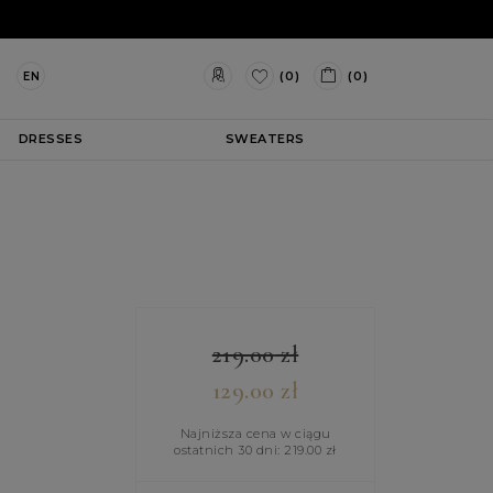
(0)
(0)
EN
DRESSES
SWEATERS
219.00
zł
129.00
zł
Najniższa cena w ciągu
ostatnich 30 dni:
219.00
zł