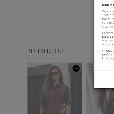
Niniejs
Wykorzys
społeczn
naszej 
Partner
uzyskan
Poszcze
Sperson
Aby wyr
wszystki
BESTSELLERS
W przyp
prefere
końcowy