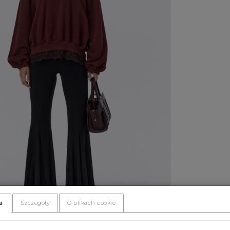
a
Szczegóły
O plikach cookie