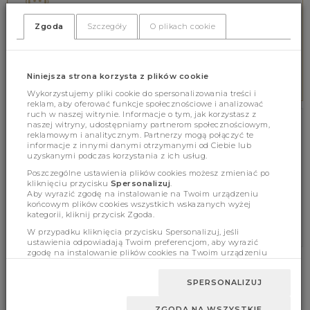
Wspieramy online 8.00-16.00
tel. 578 552 642
Zgoda
Szczegóły
O plikach cookie
BEZPIECZNE PŁATNOŚCI
Niniejsza strona korzysta z plików cookie
Zabezpieczamy wszystkie płatności
Wykorzystujemy pliki cookie do spersonalizowania treści i
reklam, aby oferować funkcje społecznościowe i analizować
ruch w naszej witrynie. Informacje o tym, jak korzystasz z
naszej witryny, udostępniamy partnerom społecznościowym,
NEWSLETTER
reklamowym i analitycznym. Partnerzy mogą połączyć te
informacje z innymi danymi otrzymanymi od Ciebie lub
uzyskanymi podczas korzystania z ich usług.
ZAPISZ SIĘ BEZPŁATNIE NA NEWSLETTER!
Poszczególne ustawienia plików cookies możesz zmieniać po
kliknięciu przycisku
Spersonalizuj
.
ZAPISZ SIĘ
Aby wyrazić zgodę na instalowanie na Twoim urządzeniu
końcowym plików cookies wszystkich wskazanych wyżej
* Zgoda na powiadomienia marketingowe
kategorii, kliknij przycisk Zgoda.
W przypadku kliknięcia przycisku Spersonalizuj, jeśli
ustawienia odpowiadają Twoim preferencjom, aby wyrazić
zgodę na instalowanie plików cookies na Twoim urządzeniu
końcowym w wybranym przez Ciebie zakresie, kliknij przycisk
Zaakceptuj zmianę.
INFORMACJE
ZWROTY I REKLAMACJE
SPERSONALIZUJ
REGULAMIN
ZWROTY I REKLAMACJE
ZGODA NA WSZYSTKIE