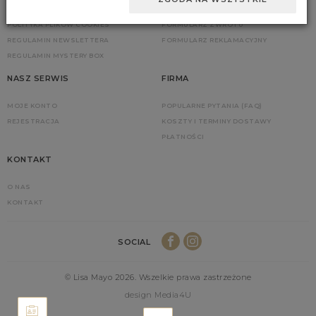
POLITYKA PRYWATNOŚCI
ZGŁOŚ ZWROT
POLITYKA PLIKÓW COOKIES
FORMULARZ ZWROTU
REGULAMIN NEWSLETTERA
FORMULARZ REKLAMACYJNY
REGULAMIN MYSTERY BOX
NASZ SERWIS
FIRMA
MOJE KONTO
POPULARNE PYTANIA (FAQ)
REJESTRACJA
KOSZTY I TERMINY DOSTAWY
PŁATNOŚCI
KONTAKT
O NAS
KONTAKT
SOCIAL
© Lisa Mayo 2026. Wszelkie prawa zastrzeżone
design Media4U