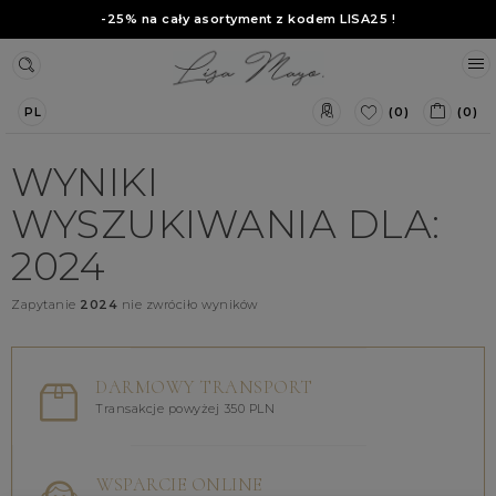
-25% na cały asortyment z kodem
LISA25
!
(0)
(0)
PL
WYNIKI
WYSZUKIWANIA DLA:
2024
Zapytanie
2024
nie zwróciło wyników
DARMOWY TRANSPORT
Transakcje powyżej 350 PLN
WSPARCIE ONLINE