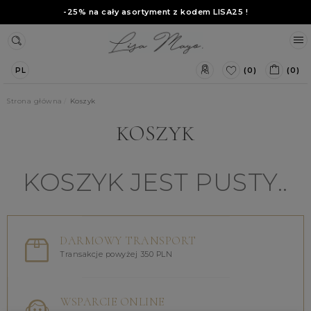
-25% na cały asortyment z kodem
LISA25
!
(0)
(0)
PL
Strona główna
Koszyk
KOSZYK
KOSZYK JEST PUSTY..
DARMOWY TRANSPORT
Transakcje powyżej 350 PLN
WSPARCIE ONLINE