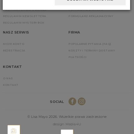
POLITYKA PRYWATNOŚCI
ZGŁOŚ ZWROT
POLITYKA PLIKÓW COOKIES
FORMULARZ ZWROTU
REGULAMIN NEWSLETTERA
FORMULARZ REKLAMACYJNY
REGULAMIN MYSTERY BOX
NASZ SERWIS
FIRMA
MOJE KONTO
POPULARNE PYTANIA (FAQ)
REJESTRACJA
KOSZTY I TERMINY DOSTAWY
PŁATNOŚCI
KONTAKT
O NAS
KONTAKT
SOCIAL
© Lisa Mayo 2026. Wszelkie prawa zastrzeżone
design Media4U