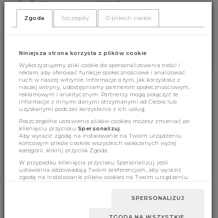
Wspieramy online 8.00-16.00
tel. 578 552 642
Zgoda
Szczegóły
O plikach cookie
BEZPIECZNE PŁATNOŚCI
Niniejsza strona korzysta z plików cookie
Zabezpieczamy wszystkie płatności
Wykorzystujemy pliki cookie do spersonalizowania treści i
reklam, aby oferować funkcje społecznościowe i analizować
ruch w naszej witrynie. Informacje o tym, jak korzystasz z
naszej witryny, udostępniamy partnerom społecznościowym,
NEWSLETTER
reklamowym i analitycznym. Partnerzy mogą połączyć te
informacje z innymi danymi otrzymanymi od Ciebie lub
uzyskanymi podczas korzystania z ich usług.
ZAPISZ SIĘ BEZPŁATNIE NA NEWSLETTER!
Poszczególne ustawienia plików cookies możesz zmieniać po
kliknięciu przycisku
Spersonalizuj
.
ZAPISZ SIĘ
Aby wyrazić zgodę na instalowanie na Twoim urządzeniu
końcowym plików cookies wszystkich wskazanych wyżej
* Zgoda na powiadomienia marketingowe
kategorii, kliknij przycisk Zgoda.
W przypadku kliknięcia przycisku Spersonalizuj, jeśli
ustawienia odpowiadają Twoim preferencjom, aby wyrazić
zgodę na instalowanie plików cookies na Twoim urządzeniu
końcowym w wybranym przez Ciebie zakresie, kliknij przycisk
Zaakceptuj zmianę.
INFORMACJE
ZWROTY I REKLAMACJE
SPERSONALIZUJ
REGULAMIN
ZWROTY I REKLAMACJE
ZGODA NA WSZYSTKIE