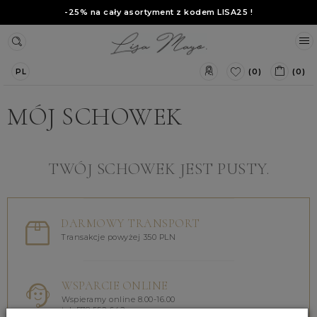
-25% na cały asortyment z kodem
LISA25
!
(0)
(0)
PL
MÓJ SCHOWEK
TWÓJ SCHOWEK JEST PUSTY.
DARMOWY TRANSPORT
Transakcje powyżej 350 PLN
WSPARCIE ONLINE
Wspieramy online 8.00-16.00
tel. 578 552 642