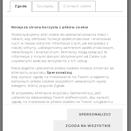
Zgoda
Szczegóły
O plikach cookie
BEZPIECZNE PŁATNOŚCI
Zabezpieczamy wszystkie płatności
Niniejsza strona korzysta z plików cookie
Wykorzystujemy pliki cookie do spersonalizowania treści i
reklam, aby oferować funkcje społecznościowe i analizować
ruch w naszej witrynie. Informacje o tym, jak korzystasz z
NEWSLETTER
naszej witryny, udostępniamy partnerom społecznościowym,
reklamowym i analitycznym. Partnerzy mogą połączyć te
informacje z innymi danymi otrzymanymi od Ciebie lub
ZAPISZ SIĘ BEZPŁATNIE NA NEWSLETTER!
uzyskanymi podczas korzystania z ich usług.
Poszczególne ustawienia plików cookies możesz zmieniać po
ZAPISZ SIĘ
kliknięciu przycisku
Spersonalizuj
.
Aby wyrazić zgodę na instalowanie na Twoim urządzeniu
* Zgoda na powiadomienia marketingowe
końcowym plików cookies wszystkich wskazanych wyżej
kategorii, kliknij przycisk Zgoda.
W przypadku kliknięcia przycisku Spersonalizuj, jeśli
ustawienia odpowiadają Twoim preferencjom, aby wyrazić
zgodę na instalowanie plików cookies na Twoim urządzeniu
końcowym w wybranym przez Ciebie zakresie, kliknij przycisk
INFORMACJE
ZWROTY I REKLAMACJE
Zaakceptuj zmianę.
SPERSONALIZUJ
REGULAMIN
ZWROTY I REKLAMACJE
POLITYKA PRYWATNOŚCI
ZGŁOŚ ZWROT
ZGODA NA WSZYSTKIE