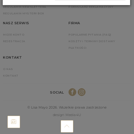
POLITYKA PLIKÓW COOKIES
FORMULARZ ZWROTU
REGULAMIN NEWSLETTERA
FORMULARZ REKLAMACYJNY
REGULAMIN MYSTERY BOX
NASZ SERWIS
FIRMA
MOJE KONTO
POPULARNE PYTANIA (FAQ)
REJESTRACJA
KOSZTY I TERMINY DOSTAWY
PŁATNOŚCI
KONTAKT
O NAS
KONTAKT
SOCIAL
© Lisa Mayo 2026. Wszelkie prawa zastrzeżone
design Media4U