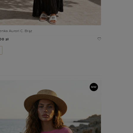
enka Aurori C. Brąz
00 zł
I
Płaszcz Richard
509.00 zł
UNI