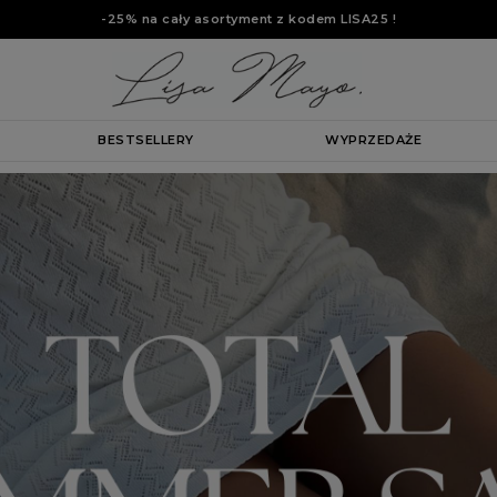
-25% na cały asortyment z kodem
LISA25
!
BESTSELLERY
WYPRZEDAŻE