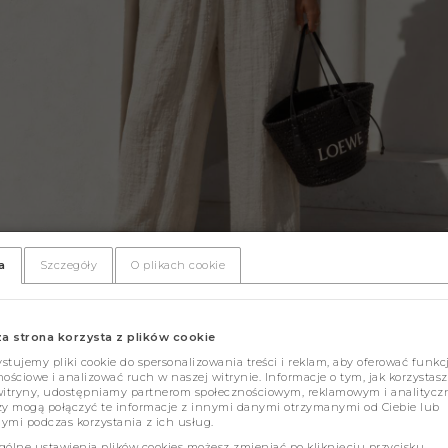
a
Szczegóły
O plikach cookie
za strona korzysta z plików cookie
tujemy pliki cookie do spersonalizowania treści i reklam, aby oferować funkc
ościowe i analizować ruch w naszej witrynie. Informacje o tym, jak korzystasz
witryny, udostępniamy partnerom społecznościowym, reklamowym i analitycz
zy mogą połączyć te informacje z innymi danymi otrzymanymi od Ciebie lub
ymi podczas korzystania z ich usług.
gólne ustawienia plików cookies możesz zmieniać po kliknięciu przycisku