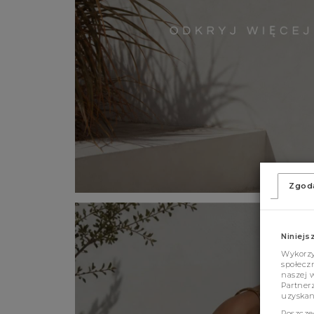
Zgod
Niniejs
Wykorzys
społeczn
naszej 
Partner
uzyskan
Poszcze