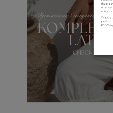
Sperson
Aby wyr
wszystki
W przyp
prefere
końcowy