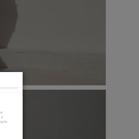
je
 z
nym.