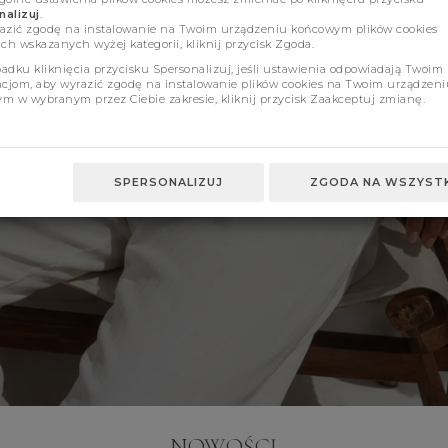
alizuj
.
azić zgodę na instalowanie na Twoim urządzeniu końcowym plików cookies
ch wskazanych wyżej kategorii, kliknij przycisk Zgoda.
adku kliknięcia przycisku Spersonalizuj, jeśli ustawienia odpowiadają Twoim
ncjom, aby wyrazić zgodę na instalowanie plików cookies na Twoim urządzeni
m w wybranym przez Ciebie zakresie, kliknij przycisk Zaakceptuj zmianę.
SPERSONALIZUJ
ZGODA NA WSZYSTK
NOWOŚCI