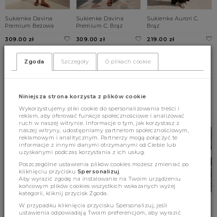
Sukienka Davina
Sukienka Davina
Sukienka Aurori C.
Premium Beżowa
Premium C. Brąz
Brąz
309.00 zł
309.00 zł
219.00 zł
UNI
UNI
UNI
Zgoda
Szczegóły
O plikach cookie
BESTSELLERY
Niniejsza strona korzysta z plików cookie
Wykorzystujemy pliki cookie do spersonalizowania treści i
reklam, aby oferować funkcje społecznościowe i analizować
ruch w naszej witrynie. Informacje o tym, jak korzystasz z
naszej witryny, udostępniamy partnerom społecznościowym,
reklamowym i analitycznym. Partnerzy mogą połączyć te
informacje z innymi danymi otrzymanymi od Ciebie lub
uzyskanymi podczas korzystania z ich usług.
Poszczególne ustawienia plików cookies możesz zmieniać po
kliknięciu przycisku
Spersonalizuj
.
Aby wyrazić zgodę na instalowanie na Twoim urządzeniu
końcowym plików cookies wszystkich wskazanych wyżej
kategorii, kliknij przycisk Zgoda.
Sukienka Astraea
Sweter Terrence Wave
Sweter Alexander
W przypadku kliknięcia przycisku Spersonalizuj, jeśli
Czarna
Premium Kremowy
Premium Cukierkowy
ustawienia odpowiadają Twoim preferencjom, aby wyrazić
Róż