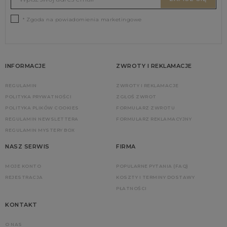
* Zgoda na powiadomienia marketingowe
INFORMACJE
ZWROTY I REKLAMACJE
REGULAMIN
ZWROTY I REKLAMACJE
POLITYKA PRYWATNOŚCI
ZGŁOŚ ZWROT
POLITYKA PLIKÓW COOKIES
FORMULARZ ZWROTU
REGULAMIN NEWSLETTERA
FORMULARZ REKLAMACYJNY
REGULAMIN MYSTERY BOX
NASZ SERWIS
FIRMA
MOJE KONTO
POPULARNE PYTANIA (FAQ)
REJESTRACJA
KOSZTY I TERMINY DOSTAWY
PŁATNOŚCI
KONTAKT
O NAS