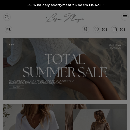
-25% na cały asortyment z kodem
LISA25
!
(0)
(0)
PL