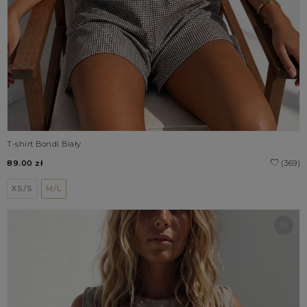
T-shirt Bondi Biały
89.00 zł
(369)
XS/S
M/L