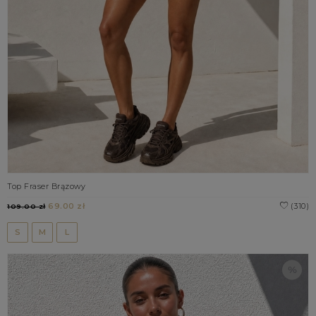
Top Fraser Brązowy
69.00 zł
(310)
109.00 zł
S
M
L