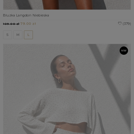
Bluzka Langdon Niebieska
79.00 zł
(379)
109.00 zł
S
M
L