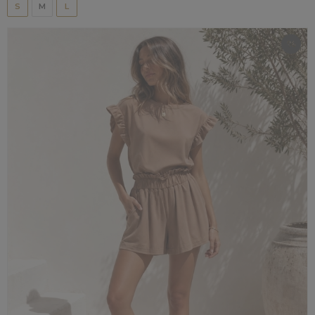
S
M
L