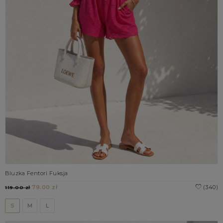
Bluzka Fentori Fuksja
79.00 zł
(340)
119.00 zł
S
M
L