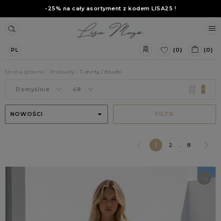
-25% na cały asortyment z kodem
LISA25
!
(0)
(0)
PL
Strona główna
Produkty
T-shirty / bluzki
Domyślnie
48
NOWOŚCI
FILTR
1
2
...
8