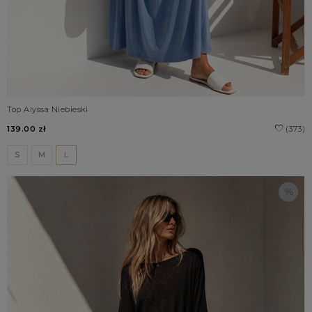
Top Alyssa Niebieski
139.00 zł
(373)
S
M
L