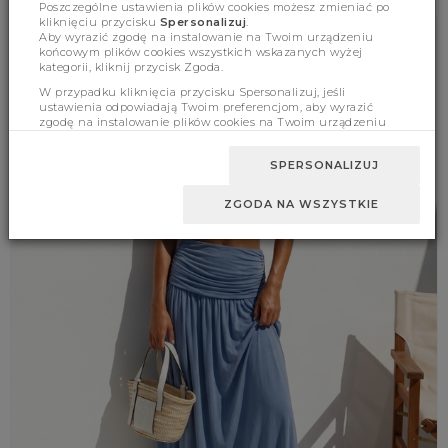
Poszczególne ustawienia plików cookies możesz zmieniać po
kliknięciu przycisku
Spersonalizuj
.
Aby wyrazić zgodę na instalowanie na Twoim urządzeniu
końcowym plików cookies wszystkich wskazanych wyżej
kategorii, kliknij przycisk Zgoda.
W przypadku kliknięcia przycisku Spersonalizuj, jeśli
ustawienia odpowiadają Twoim preferencjom, aby wyrazić
zgodę na instalowanie plików cookies na Twoim urządzeniu
końcowym w wybranym przez Ciebie zakresie, kliknij przycisk
Zaakceptuj zmianę.
SPERSONALIZUJ
ZGODA NA WSZYSTKIE