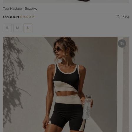
Top Haddon Beżowy
69.00 zł
(315)
109.00 zł
S
M
L