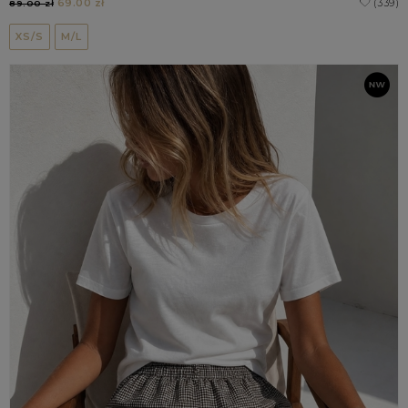
69.00 zł
(339)
89.00 zł
XS/S
M/L