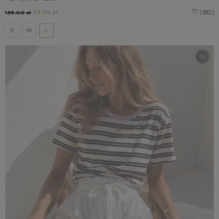
79.00 zł
(382)
139.00 zł
S
M
L