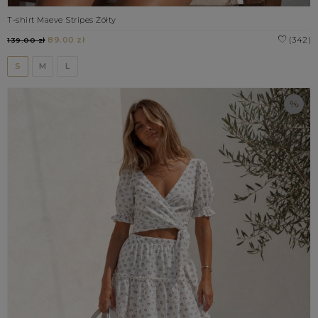
T-shirt Maeve Stripes Żółty
89.00 zł
(342)
139.00 zł
S
M
L