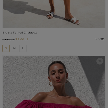
Bluzka Fentori Chabrowa
79.00 zł
(310)
119.00 zł
S
M
L