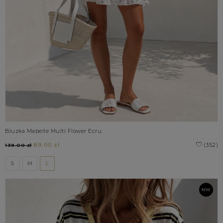
Bluzka Mabelle Multi Flower Ecru
89.00 zł
(352)
139.00 zł
S
M
L