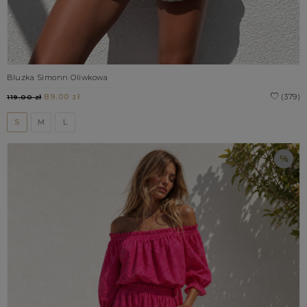
Bluzka Simonn Oliwkowa
89.00 zł
(379)
119.00 zł
S
M
L