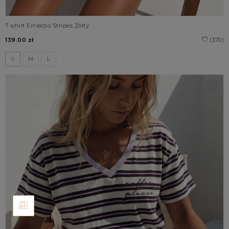
T-shirt Ernestio Stripes Żółty
139.00 zł
(370)
S
M
L