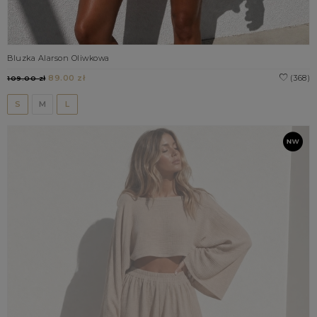
Bluzka Alarson Oliwkowa
89.00 zł
(368)
109.00 zł
S
M
L