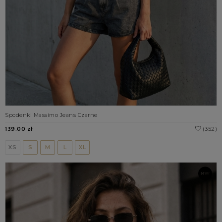
Spodenki Massimo Jeans Czarne
139.00 zł
(352)
XS
S
M
L
XL