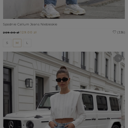
Spodnie Callum Jeans Niebieskie
129.00 zł
(336)
209.00 zł
S
M
L