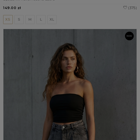
149.00 zł
(375)
XS
S
M
L
XL