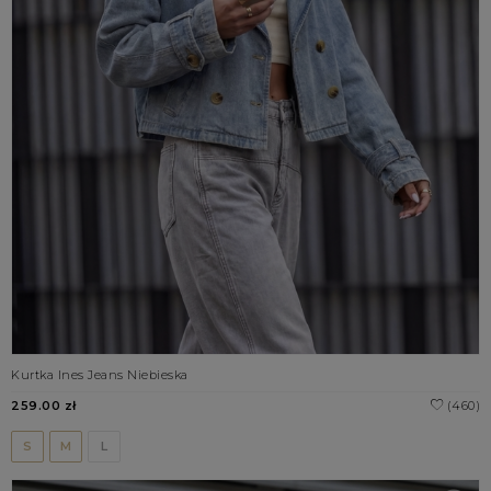
Kurtka Ines Jeans Niebieska
259.00 zł
(460)
S
M
L