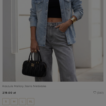
Koszula Mallory Jeans Niebieska
219.00 zł
(341)
S
M
L
XL