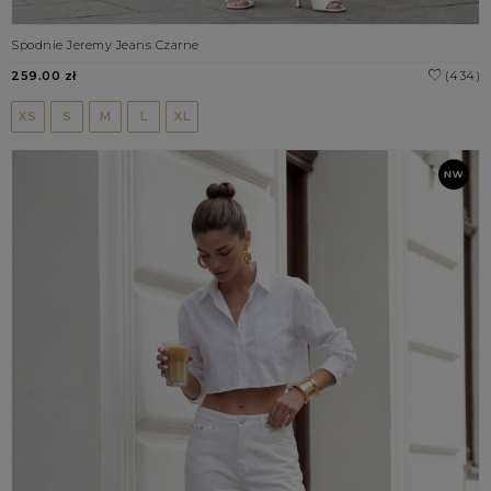
Spodnie Jeremy Jeans Czarne
259.00 zł
(434)
XS
S
M
L
XL