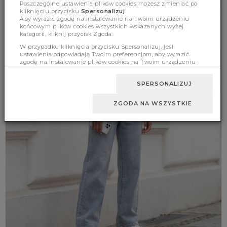
Poszczególne ustawienia plików cookies możesz zmieniać po
kliknięciu przycisku
Spersonalizuj
.
Aby wyrazić zgodę na instalowanie na Twoim urządzeniu
końcowym plików cookies wszystkich wskazanych wyżej
kategorii, kliknij przycisk Zgoda.
W przypadku kliknięcia przycisku Spersonalizuj, jeśli
ustawienia odpowiadają Twoim preferencjom, aby wyrazić
zgodę na instalowanie plików cookies na Twoim urządzeniu
końcowym w wybranym przez Ciebie zakresie, kliknij przycisk
Zaakceptuj zmianę.
SPERSONALIZUJ
ZGODA NA WSZYSTKIE