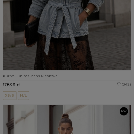
Kurtka Juniper Jeans Niebieska
179.00 zł
(342)
XS/S
M/L