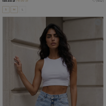
79.00 zł
(402)
169.00 zł
S
M
L