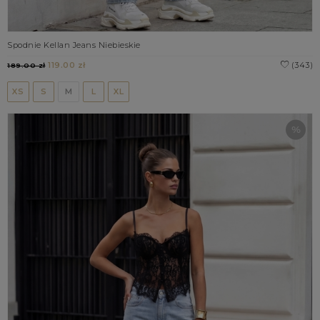
Spodnie Kellan Jeans Niebieskie
119.00 zł
(343)
189.00 zł
XS
S
M
L
XL