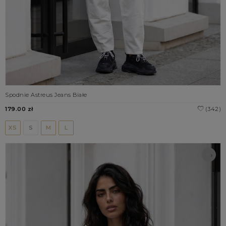
Spodnie Astreus Jeans Białe
179.00 zł
(342)
XS
S
M
L