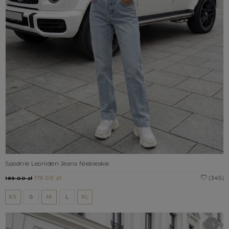
Spodnie Leoniden Jeans Niebieskie
119.00 zł
(345)
189.00 zł
XS
S
M
L
XL