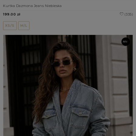
Kurtka Dazmona Jeans Niebieska
199.00 zł
(335)
XS/S
M/L