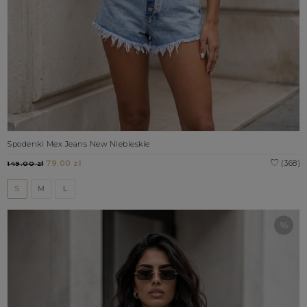
Spodenki Mex Jeans New Niebieskie
79.00 zł
(368)
149.00 zł
S
M
L