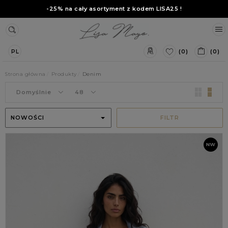
-25% na cały asortyment z kodem
LISA25
!
(0)
(0)
PL
Strona główna
Produkty
Denim
Domyślnie
48
NOWOŚCI
FILTR