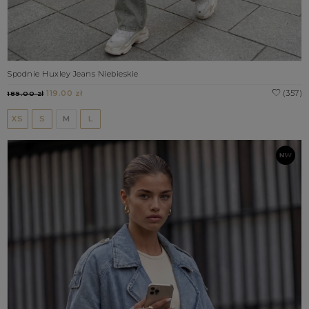
Spodnie Huxley Jeans Niebieskie
119.00 zł
(357)
189.00 zł
XS
S
M
L