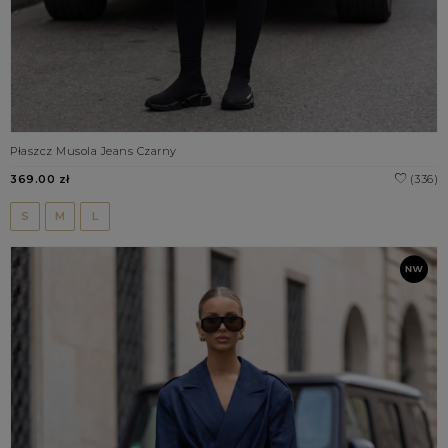
Płaszcz Musola Jeans Czarny
369.00 zł
(336)
S
M
L