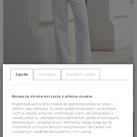
Zgoda
Szczegóły
O plikach cookie
Spodnie Murphy Jeans Białe
179.00 zł
(343)
Niniejsza strona korzysta z plików cookie
Wykorzystujemy pliki cookie do spersonalizowania treści i
XS
S
M
L
reklam, aby oferować funkcje społecznościowe i analizować
ruch w naszej witrynie. Informacje o tym, jak korzystasz z
naszej witryny, udostępniamy partnerom społecznościowym,
reklamowym i analitycznym. Partnerzy mogą połączyć te
informacje z innymi danymi otrzymanymi od Ciebie lub
uzyskanymi podczas korzystania z ich usług.