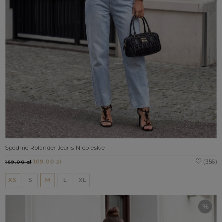
Spodnie Rolander Jeans Niebieskie
109.00 zł
(356)
169.00 zł
XS
S
M
L
XL