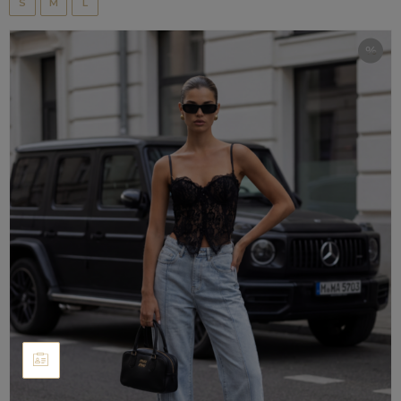
S
M
L