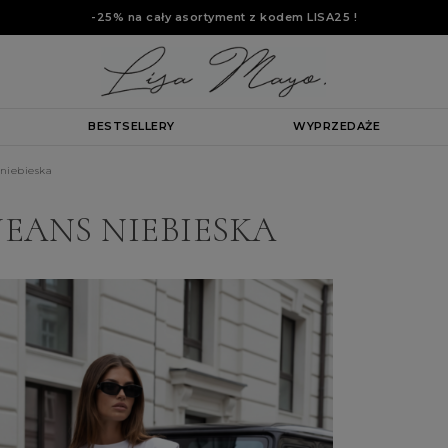
-25% na cały asortyment z kodem
LISA25
!
BESTSELLERY
WYPRZEDAŻE
niebieska
EANS NIEBIESKA