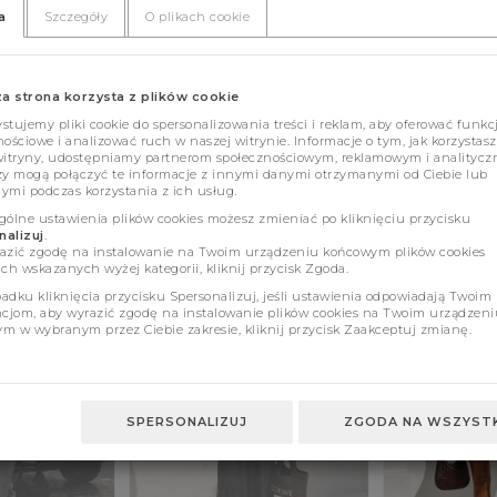
a
Szczegóły
O plikach cookie
za strona korzysta z plików cookie
tujemy pliki cookie do spersonalizowania treści i reklam, aby oferować funkc
ościowe i analizować ruch w naszej witrynie. Informacje o tym, jak korzystasz
witryny, udostępniamy partnerom społecznościowym, reklamowym i analitycz
zy mogą połączyć te informacje z innymi danymi otrzymanymi od Ciebie lub
ymi podczas korzystania z ich usług.
gólne ustawienia plików cookies możesz zmieniać po kliknięciu przycisku
alizuj
.
azić zgodę na instalowanie na Twoim urządzeniu końcowym plików cookies
ch wskazanych wyżej kategorii, kliknij przycisk Zgoda.
adku kliknięcia przycisku Spersonalizuj, jeśli ustawienia odpowiadają Twoim
ncjom, aby wyrazić zgodę na instalowanie plików cookies na Twoim urządzeni
m w wybranym przez Ciebie zakresie, kliknij przycisk Zaakceptuj zmianę.
SPERSONALIZUJ
ZGODA NA WSZYSTK