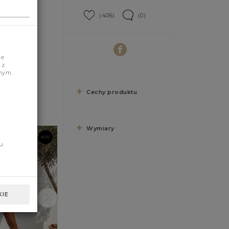
(406)
(0)
je
 z
nym.
Cechy produktu
Wymiary
u
IE