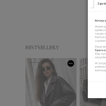
Zgod
Niniejs
Wykorzys
społeczn
naszej 
Partner
uzyskan
BESTSELLERY
Poszcze
Sperson
Aby wyr
wszystki
W przyp
prefere
końcowy