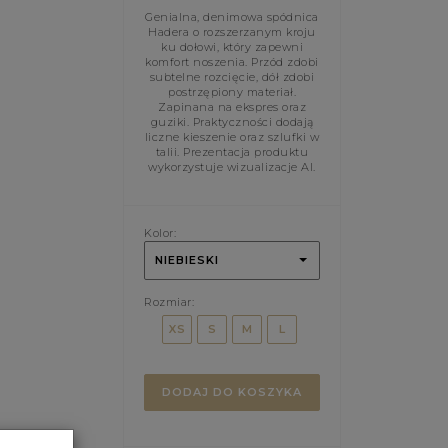
Genialna, denimowa spódnica
Hadera o rozszerzanym kroju
ku dołowi, który zapewni
komfort noszenia. Przód zdobi
subtelne rozcięcie, dół zdobi
postrzępiony materiał.
Zapinana na ekspres oraz
guziki. Praktyczności dodają
liczne kieszenie oraz szlufki w
talii. Prezentacja produktu
wykorzystuje wizualizacje AI.
Kolor:
NIEBIESKI
Rozmiar:
XS
S
M
L
DODAJ DO KOSZYKA