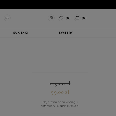
(0)
(0)
PL
SUKIENKI
SWETRY
149.00
zł
99.00
zł
Najniższa cena w ciągu
ostatnich 30 dni:
149.00
zł