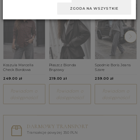
ZGODA NA WSZYSTKIE
Koszula Marcella
Płaszcz Bionda
Spodnie Boris Jeans
Check Bordowa
Brązowy
Szare
249.00 zł
219.00 zł
259.00 zł
Powiadom o
Powiadom o
Powiadom o
dostępności!
dostępności!
dostępności!
DARMOWY TRANSPORT
Transakcje powyżej 350 PLN