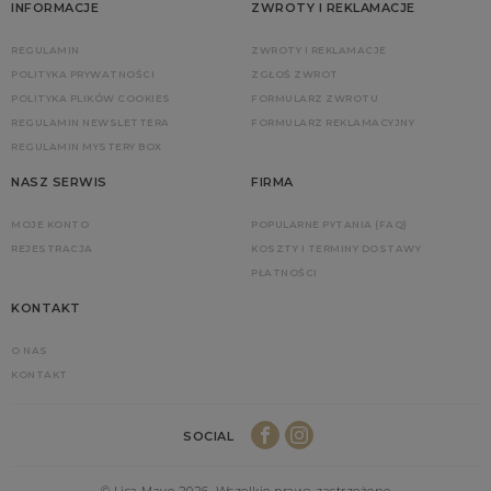
INFORMACJE
ZWROTY I REKLAMACJE
REGULAMIN
ZWROTY I REKLAMACJE
POLITYKA PRYWATNOŚCI
ZGŁOŚ ZWROT
POLITYKA PLIKÓW COOKIES
FORMULARZ ZWROTU
REGULAMIN NEWSLETTERA
FORMULARZ REKLAMACYJNY
REGULAMIN MYSTERY BOX
NASZ SERWIS
FIRMA
MOJE KONTO
POPULARNE PYTANIA (FAQ)
REJESTRACJA
KOSZTY I TERMINY DOSTAWY
PŁATNOŚCI
KONTAKT
O NAS
KONTAKT
SOCIAL