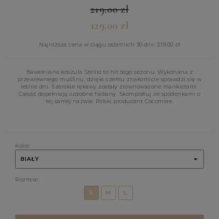
219.00
zł
129.00
zł
Najniższa cena w ciągu ostatnich 30 dni:
219.00
zł
Bawełniana koszula Stellio to hit tego sezonu. Wykonana z
przewiewnego muślinu, dzięki czemu znakomicie sprawdzi się w
letnie dni. Szerokie rękawy zostały zrównoważone mankietami.
Całość dopełniają ozdobne falbany. Skompletuj ze spodenkami o
tej samej nazwie. Polski producent Cocomore.
Kolor:
BIAŁY
Rozmiar:
S
M
L