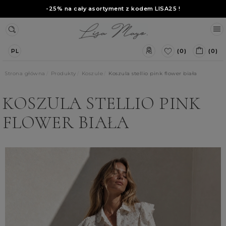
-25% na cały asortyment z kodem
LISA25
!
(0)
(0)
PL
Strona główna
Produkty
Koszule
Koszula stellio pink flower biała
KOSZULA STELLIO PINK
FLOWER BIAŁA