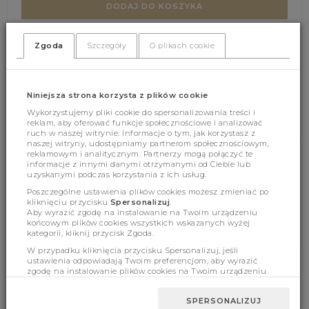
DODAJ DO KOSZYKA
Zgoda
Szczegóły
O plikach cookie
(385)
(0)
Niniejsza strona korzysta z plików cookie
Wykorzystujemy pliki cookie do spersonalizowania treści i
reklam, aby oferować funkcje społecznościowe i analizować
ruch w naszej witrynie. Informacje o tym, jak korzystasz z
naszej witryny, udostępniamy partnerom społecznościowym,
reklamowym i analitycznym. Partnerzy mogą połączyć te
informacje z innymi danymi otrzymanymi od Ciebie lub
Cechy produktu
uzyskanymi podczas korzystania z ich usług.
Poszczególne ustawienia plików cookies możesz zmieniać po
kliknięciu przycisku
Spersonalizuj
.
Aby wyrazić zgodę na instalowanie na Twoim urządzeniu
Wymiary
końcowym plików cookies wszystkich wskazanych wyżej
kategorii, kliknij przycisk Zgoda.
W przypadku kliknięcia przycisku Spersonalizuj, jeśli
ustawienia odpowiadają Twoim preferencjom, aby wyrazić
zgodę na instalowanie plików cookies na Twoim urządzeniu
końcowym w wybranym przez Ciebie zakresie, kliknij przycisk
BESTSELLERY
Zaakceptuj zmianę.
SPERSONALIZUJ