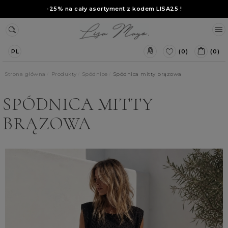
-25% na cały asortyment z kodem
LISA25
!
(0)
(0)
PL
Strona główna
Produkty
Spódnice
Spódnica mitty brązowa
SPÓDNICA MITTY
BRĄZOWA