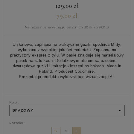
129.00
zł
79.00
zł
Najniższa cena w ciągu ostatnich 30 dni:
79.00
zł
Unikatowa, zapinana na praktyczne guziki spódnica Mitty,
wykonana z wysokiej jakości materiału. Zapinana na
praktyczny ekspres z tyłu. W pasie znajduje się materiałowy
pasek na szlufkach. Dodatkowym atutem są ozdobne,
dwurzędowe guziki i imitacje kieszeni po bokach. Made in
Poland. Producent Cocomore.
Prezentacja produktu wykorzystuje wizualizacje AI.
Kolor:
BRĄZOWY
Rozmiar:
S
M
L