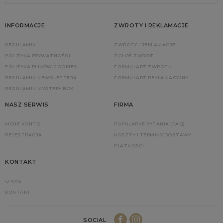
INFORMACJE
ZWROTY I REKLAMACJE
REGULAMIN
ZWROTY I REKLAMACJE
POLITYKA PRYWATNOŚCI
ZGŁOŚ ZWROT
POLITYKA PLIKÓW COOKIES
FORMULARZ ZWROTU
REGULAMIN NEWSLETTERA
FORMULARZ REKLAMACYJNY
REGULAMIN MYSTERY BOX
NASZ SERWIS
FIRMA
MOJE KONTO
POPULARNE PYTANIA (FAQ)
REJESTRACJA
KOSZTY I TERMINY DOSTAWY
PŁATNOŚCI
KONTAKT
O NAS
KONTAKT
SOCIAL