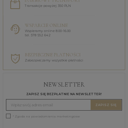
DARMOWY TRANSPORT
Transakcje powyżej 350 PLN
WSPARCIE ONLINE
Wspieramy online 8.00-16.00
tel. 578 552 642
BEZPIECZNE PŁATNOŚCI
Zabezpieczamy wszystkie płatności
NEWSLETTER
ZAPISZ SIĘ BEZPŁATNIE NA NEWSLETTER!
ZAPISZ SIĘ
* Zgoda na powiadomienia marketingowe