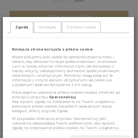
DODAJ DO KOSZYKA
Zgoda
Szczegóły
O plikach cookie
(395)
(0)
Niniejsza strona korzysta z plików cookie
Wykorzystujemy pliki cookie do spersonalizowania treści i
reklam, aby oferować funkcje społecznościowe i analizować
ruch w naszej witrynie. Informacje o tym, jak korzystasz z
naszej witryny, udostępniamy partnerom społecznościowym,
reklamowym i analitycznym. Partnerzy mogą połączyć te
informacje z innymi danymi otrzymanymi od Ciebie lub
uzyskanymi podczas korzystania z ich usług.
Cechy produktu
Poszczególne ustawienia plików cookies możesz zmieniać po
kliknięciu przycisku
Spersonalizuj
.
Aby wyrazić zgodę na instalowanie na Twoim urządzeniu
końcowym plików cookies wszystkich wskazanych wyżej
kategorii, kliknij przycisk Zgoda.
Wymiary
W przypadku kliknięcia przycisku Spersonalizuj, jeśli
ustawienia odpowiadają Twoim preferencjom, aby wyrazić
zgodę na instalowanie plików cookies na Twoim urządzeniu
końcowym w wybranym przez Ciebie zakresie, kliknij przycisk
Zaakceptuj zmianę.