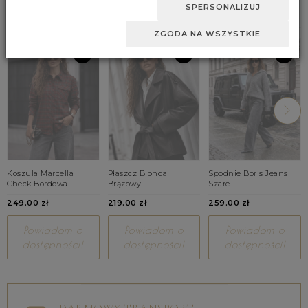
BESTSELLERY
SPERSONALIZUJ
ZGODA NA WSZYSTKIE
Koszula Marcella
Płaszcz Bionda
Spodnie Boris Jeans
Check Bordowa
Brązowy
Szare
249.00 zł
219.00 zł
259.00 zł
Powiadom o
Powiadom o
Powiadom o
dostępności!
dostępności!
dostępności!