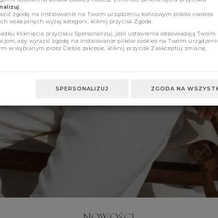
alizuj
.
azić zgodę na instalowanie na Twoim urządzeniu końcowym plików cookies
ch wskazanych wyżej kategorii, kliknij przycisk Zgoda.
adku kliknięcia przycisku Spersonalizuj, jeśli ustawienia odpowiadają Twoim
ncjom, aby wyrazić zgodę na instalowanie plików cookies na Twoim urządzeni
m w wybranym przez Ciebie zakresie, kliknij przycisk Zaakceptuj zmianę.
SPERSONALIZUJ
ZGODA NA WSZYSTK
NOWOŚCI