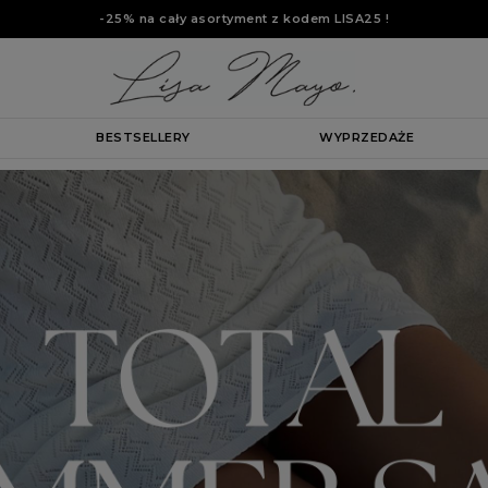
-25% na cały asortyment z kodem
LISA25
!
BESTSELLERY
WYPRZEDAŻE