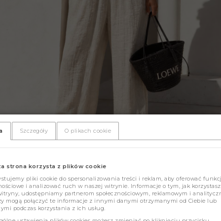
a
Szczegóły
O plikach cookie
za strona korzysta z plików cookie
tujemy pliki cookie do spersonalizowania treści i reklam, aby oferować funkc
ościowe i analizować ruch w naszej witrynie. Informacje o tym, jak korzystasz
witryny, udostępniamy partnerom społecznościowym, reklamowym i analitycz
zy mogą połączyć te informacje z innymi danymi otrzymanymi od Ciebie lub
ymi podczas korzystania z ich usług.
gólne ustawienia plików cookies możesz zmieniać po kliknięciu przycisku