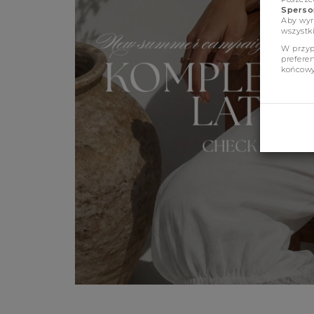
Sperson
Aby wyr
wszystki
W przyp
prefere
końcowy