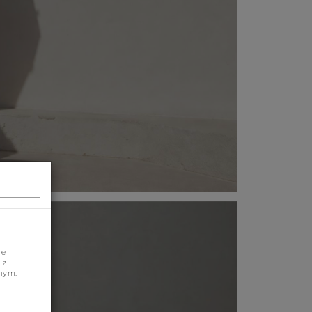
je
 z
nym.