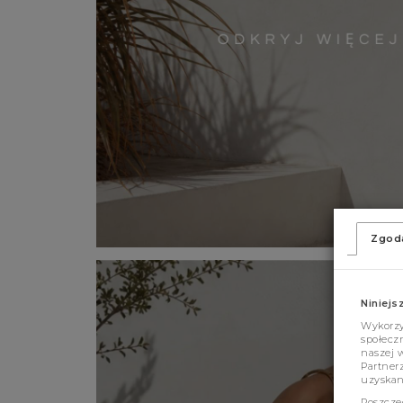
Zgod
Niniejs
Wykorzys
społeczn
naszej 
Partner
uzyskan
Poszcze