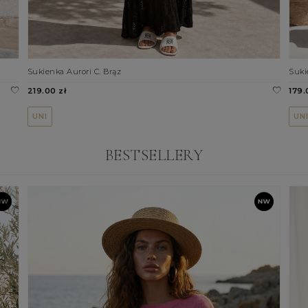
Sukienka Aurori C. Brąz
Suki
219.00 zł
179.
UNI
UN
BESTSELLERY