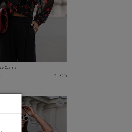
se Czarna
ł
(329)