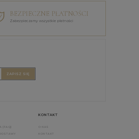
BEZPIECZNE PŁATNOŚCI
Zabezpieczamy wszystkie płatności
ZAPISZ SIĘ
KONTAKT
A (FAQ)
O NAS
 DOSTAWY
KONTAKT