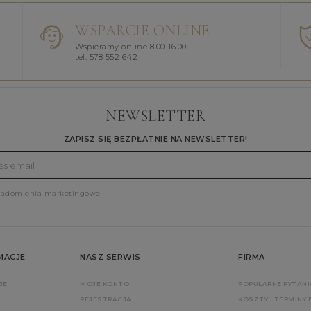
WSPARCIE ONLINE
Wspieramy online 8.00-16.00
tel. 578 552 642
NEWSLETTER
ZAPISZ SIĘ BEZPŁATNIE NA NEWSLETTER!
iadomienia marketingowe
MACJE
NASZ SERWIS
FIRMA
JE
MOJE KONTO
POPULARNE PYTANI
REJESTRACJA
KOSZTY I TERMINY