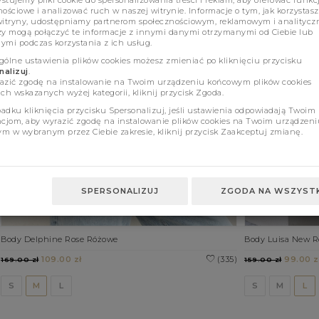
tujemy pliki cookie do spersonalizowania treści i reklam, aby oferować funkc
ościowe i analizować ruch w naszej witrynie. Informacje o tym, jak korzystasz
witryny, udostępniamy partnerom społecznościowym, reklamowym i analitycz
zy mogą połączyć te informacje z innymi danymi otrzymanymi od Ciebie lub
ymi podczas korzystania z ich usług.
gólne ustawienia plików cookies możesz zmieniać po kliknięciu przycisku
alizuj
.
azić zgodę na instalowanie na Twoim urządzeniu końcowym plików cookies
ch wskazanych wyżej kategorii, kliknij przycisk Zgoda.
adku kliknięcia przycisku Spersonalizuj, jeśli ustawienia odpowiadają Twoim
ncjom, aby wyrazić zgodę na instalowanie plików cookies na Twoim urządzeni
m w wybranym przez Ciebie zakresie, kliknij przycisk Zaakceptuj zmianę.
SPERSONALIZUJ
ZGODA NA WSZYSTK
Body Delphine Rose Różowe
Body Luisa New R
109.00 zł
(335)
99.00 z
169.00 zł
159.00 zł
S
M
L
S
M
L