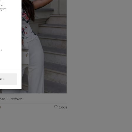
je
 z
nym.
u
IE
ose J. Beżowe
ł
(363)