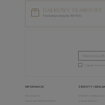
DARMOWY TRANSPORT
Transakcje powyżej 350 PLN
* Zgoda na pow
INFORMACJE
ZWROTY I REKLA
REGULAMIN
ZWROTY I REKLAMAC
POLITYKA PRYWATNOŚCI
ZGŁOŚ ZWROT