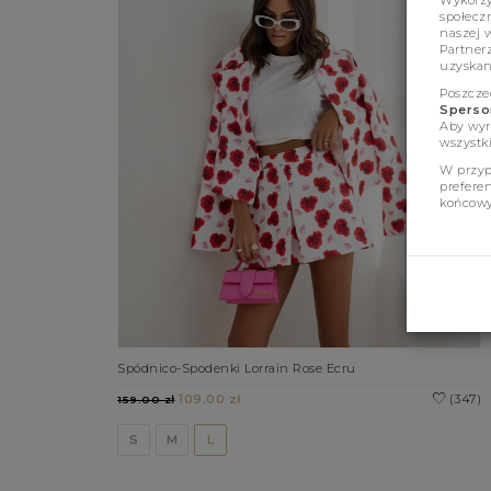
Wykorzys
społeczn
naszej 
Partner
uzyskan
Poszcze
Sperson
Aby wyr
wszystki
W przyp
prefere
końcowy
Spódnico-Spodenki Lorrain Rose Ecru
109.00 zł
(347)
159.00 zł
S
M
L