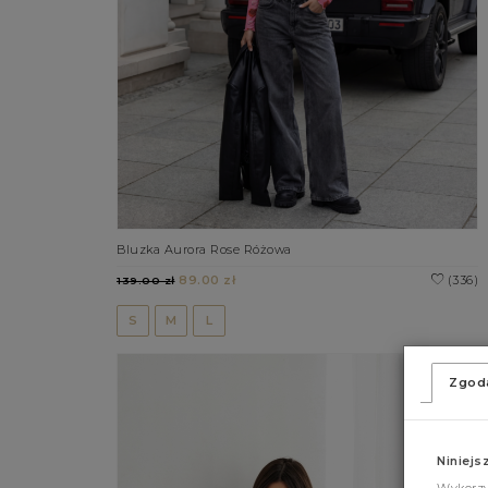
Bluzka Aurora Rose Różowa
89.00 zł
(336)
139.00 zł
S
M
L
Zgod
Niniejs