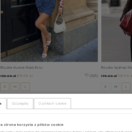
Bluzka Aurora Rose Ecru
Bluzka Sydney Ro
89.00 zł
(325)
119.00 z
139.00 zł
179.00 zł
S
M
L
S
M
L
a
Szczegóły
O plikach cookie
za strona korzysta z plików cookie