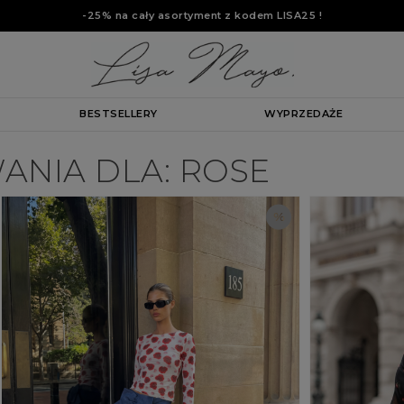
-25% na cały asortyment z kodem
LISA25
!
BESTSELLERY
WYPRZEDAŻE
ANIA DLA: ROSE