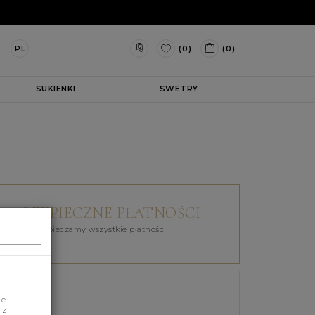
(0)
(0)
PL
SUKIENKI
SWETRY
BEZPIECZNE PŁATNOŚCI
Zabezpieczamy wszystkie płatności
je
 z