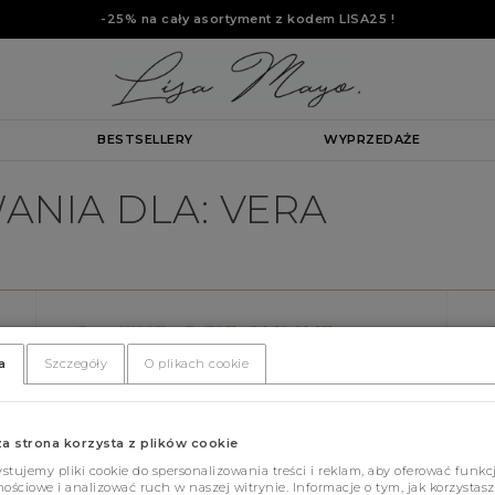
-25% na cały asortyment z kodem
LISA25
!
BESTSELLERY
WYPRZEDAŻE
ANIA DLA: VERA
WSPARCIE ONLINE
Wspieramy online 8.00-16.00
a
Szczegóły
O plikach cookie
tel. 578 552 642
za strona korzysta z plików cookie
NEWSLETTER
tujemy pliki cookie do spersonalizowania treści i reklam, aby oferować funkc
ościowe i analizować ruch w naszej witrynie. Informacje o tym, jak korzystasz