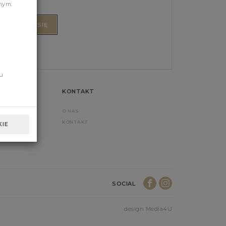
nym.
ZAPISZ SIĘ
u
KONTAKT
A (FAQ)
O NAS
 DOSTAWY
KONTAKT
IE
SOCIAL
design Media4U