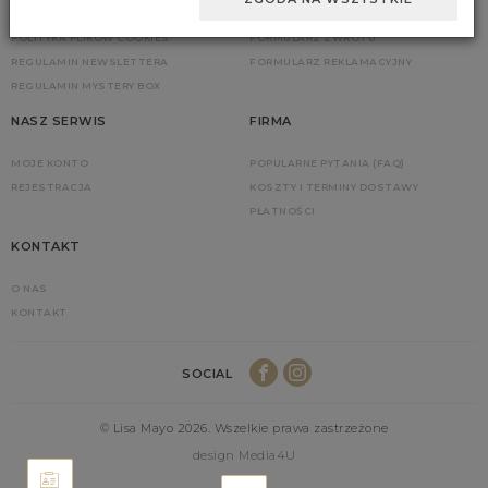
POLITYKA PRYWATNOŚCI
ZGŁOŚ ZWROT
POLITYKA PLIKÓW COOKIES
FORMULARZ ZWROTU
REGULAMIN NEWSLETTERA
FORMULARZ REKLAMACYJNY
REGULAMIN MYSTERY BOX
NASZ SERWIS
FIRMA
MOJE KONTO
POPULARNE PYTANIA (FAQ)
REJESTRACJA
KOSZTY I TERMINY DOSTAWY
PŁATNOŚCI
KONTAKT
O NAS
KONTAKT
SOCIAL
© Lisa Mayo 2026. Wszelkie prawa zastrzeżone
design Media4U