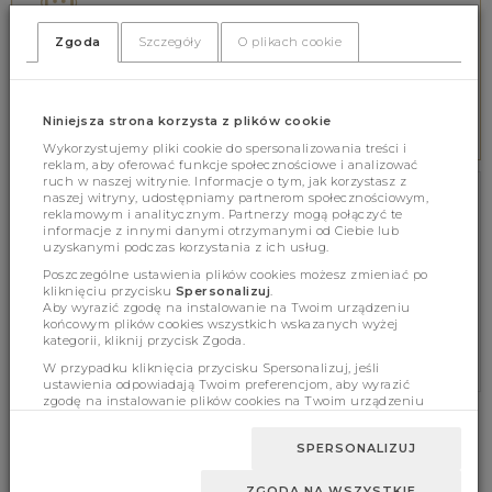
Wspieramy online 8.00-16.00
tel. 578 552 642
Zgoda
Szczegóły
O plikach cookie
BEZPIECZNE PŁATNOŚCI
Niniejsza strona korzysta z plików cookie
Zabezpieczamy wszystkie płatności
Wykorzystujemy pliki cookie do spersonalizowania treści i
reklam, aby oferować funkcje społecznościowe i analizować
ruch w naszej witrynie. Informacje o tym, jak korzystasz z
naszej witryny, udostępniamy partnerom społecznościowym,
NEWSLETTER
reklamowym i analitycznym. Partnerzy mogą połączyć te
informacje z innymi danymi otrzymanymi od Ciebie lub
uzyskanymi podczas korzystania z ich usług.
ZAPISZ SIĘ BEZPŁATNIE NA NEWSLETTER!
Poszczególne ustawienia plików cookies możesz zmieniać po
kliknięciu przycisku
Spersonalizuj
.
ZAPISZ SIĘ
Aby wyrazić zgodę na instalowanie na Twoim urządzeniu
końcowym plików cookies wszystkich wskazanych wyżej
* Zgoda na powiadomienia marketingowe
kategorii, kliknij przycisk Zgoda.
W przypadku kliknięcia przycisku Spersonalizuj, jeśli
ustawienia odpowiadają Twoim preferencjom, aby wyrazić
zgodę na instalowanie plików cookies na Twoim urządzeniu
końcowym w wybranym przez Ciebie zakresie, kliknij przycisk
Zaakceptuj zmianę.
INFORMACJE
ZWROTY I REKLAMACJE
SPERSONALIZUJ
REGULAMIN
ZWROTY I REKLAMACJE
ZGODA NA WSZYSTKIE