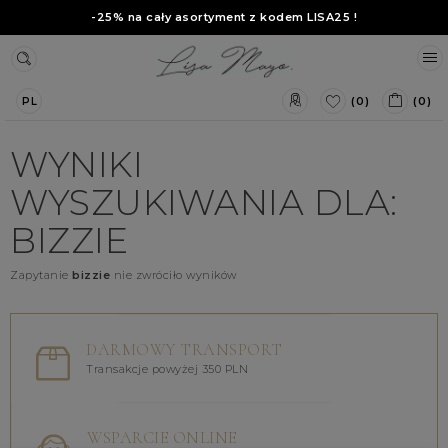
-25% na cały asortyment z kodem
LISA25
!
(0)
(0)
PL
WYNIKI
WYSZUKIWANIA DLA:
BIZZIE
Zapytanie
bizzie
nie zwróciło wyników
DARMOWY TRANSPORT
Transakcje powyżej 350 PLN
WSPARCIE ONLINE