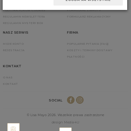
POLITYKA PRYWATNOŚCI
ZGŁOŚ ZWROT
POLITYKA PLIKÓW COOKIES
FORMULARZ ZWROTU
REGULAMIN NEWSLETTERA
FORMULARZ REKLAMACYJNY
REGULAMIN MYSTERY BOX
NASZ SERWIS
FIRMA
MOJE KONTO
POPULARNE PYTANIA (FAQ)
REJESTRACJA
KOSZTY I TERMINY DOSTAWY
PŁATNOŚCI
KONTAKT
O NAS
KONTAKT
SOCIAL
© Lisa Mayo 2026. Wszelkie prawa zastrzeżone
design Media4U