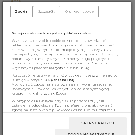
Wspieramy online 8.00-16.00
tel. 578 552 642
Zgoda
Szczegóły
O plikach cookie
BEZPIECZNE PŁATNOŚCI
Niniejsza strona korzysta z plików cookie
Zabezpieczamy wszystkie płatności
Wykorzystujemy pliki cookie do spersonalizowania treści i
reklam, aby oferować funkcje społecznościowe i analizować
ruch w naszej witrynie. Informacje o tym, jak korzystasz z
naszej witryny, udostępniamy partnerom społecznościowym,
NEWSLETTER
reklamowym i analitycznym. Partnerzy mogą połączyć te
informacje z innymi danymi otrzymanymi od Ciebie lub
uzyskanymi podczas korzystania z ich usług.
ZAPISZ SIĘ BEZPŁATNIE NA NEWSLETTER!
Poszczególne ustawienia plików cookies możesz zmieniać po
kliknięciu przycisku
Spersonalizuj
.
ZAPISZ SIĘ
Aby wyrazić zgodę na instalowanie na Twoim urządzeniu
końcowym plików cookies wszystkich wskazanych wyżej
* Zgoda na powiadomienia marketingowe
kategorii, kliknij przycisk Zgoda.
W przypadku kliknięcia przycisku Spersonalizuj, jeśli
ustawienia odpowiadają Twoim preferencjom, aby wyrazić
zgodę na instalowanie plików cookies na Twoim urządzeniu
końcowym w wybranym przez Ciebie zakresie, kliknij przycisk
Zaakceptuj zmianę.
INFORMACJE
ZWROTY I REKLAMACJE
SPERSONALIZUJ
REGULAMIN
ZWROTY I REKLAMACJE
ZGODA NA WSZYSTKIE