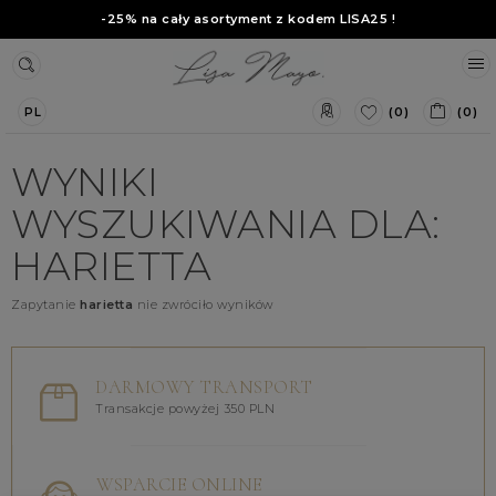
-25% na cały asortyment z kodem
LISA25
!
(0)
(0)
PL
WYNIKI
WYSZUKIWANIA DLA:
HARIETTA
Zapytanie
harietta
nie zwróciło wyników
DARMOWY TRANSPORT
Transakcje powyżej 350 PLN
WSPARCIE ONLINE