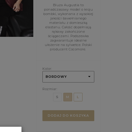
Bluza Augustia to
ponadczasowy model o kroju
bombki, wykonana z wysokiej
jakości bawełnianego
materiału z domieszką
elastanu. Całość dopełniają
rękawy zakończone
ściągaczami. Podszewka
zagwarantuje idealne
ułożenie na sylwetce. Polski
producent Cocomore.
Kolor:
BORDOWY
Rozmiar:
S
M
L
DODAJ DO KOSZYKA