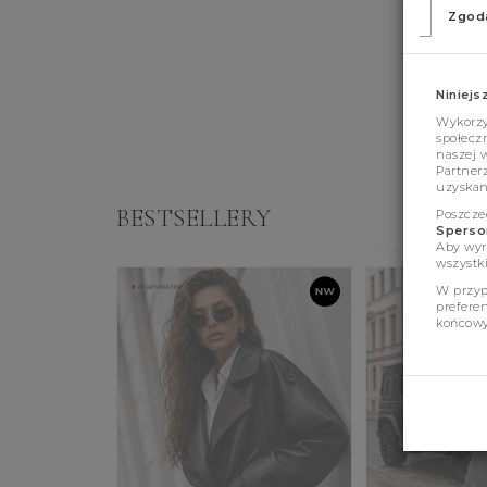
Zgod
Niniejs
Wykorzys
społeczn
naszej 
Partner
uzyskan
BESTSELLERY
Poszcze
Sperson
Aby wyr
wszystki
W przyp
prefere
końcowy