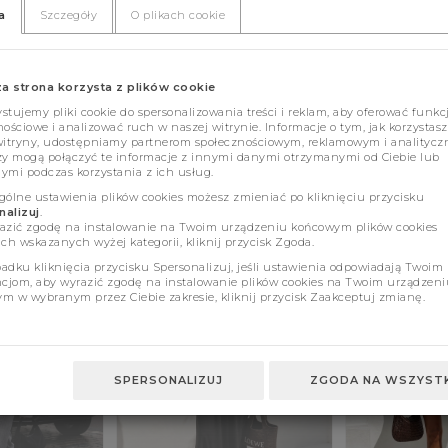
a
Szczegóły
O plikach cookie
za strona korzysta z plików cookie
tujemy pliki cookie do spersonalizowania treści i reklam, aby oferować funkc
ościowe i analizować ruch w naszej witrynie. Informacje o tym, jak korzystasz
witryny, udostępniamy partnerom społecznościowym, reklamowym i analitycz
zy mogą połączyć te informacje z innymi danymi otrzymanymi od Ciebie lub
ymi podczas korzystania z ich usług.
gólne ustawienia plików cookies możesz zmieniać po kliknięciu przycisku
alizuj
.
azić zgodę na instalowanie na Twoim urządzeniu końcowym plików cookies
ch wskazanych wyżej kategorii, kliknij przycisk Zgoda.
adku kliknięcia przycisku Spersonalizuj, jeśli ustawienia odpowiadają Twoim
ncjom, aby wyrazić zgodę na instalowanie plików cookies na Twoim urządzeni
m w wybranym przez Ciebie zakresie, kliknij przycisk Zaakceptuj zmianę.
SPERSONALIZUJ
ZGODA NA WSZYSTK