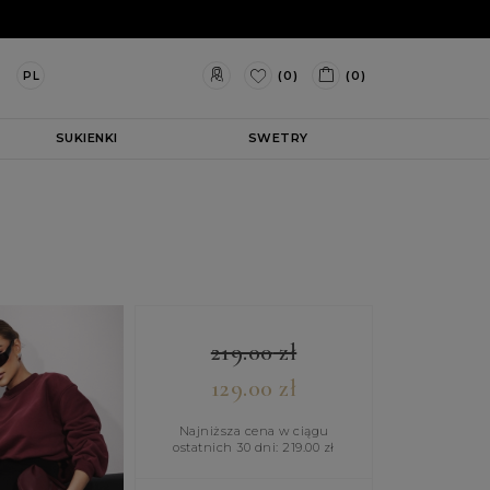
(0)
(0)
PL
SUKIENKI
SWETRY
219.00
zł
129.00
zł
Najniższa cena w ciągu
ostatnich 30 dni:
219.00
zł