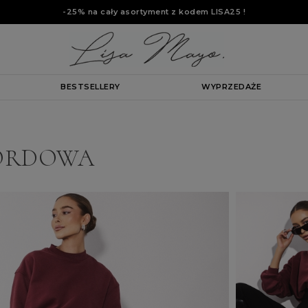
-25% na cały asortyment z kodem
LISA25
!
BESTSELLERY
WYPRZEDAŻE
BORDOWA