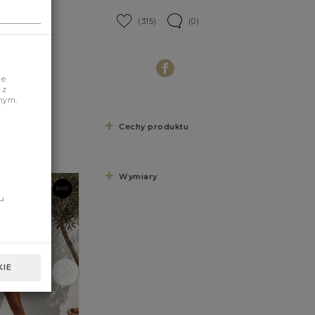
(315)
(0)
je
 z
nym.
Cechy produktu
Wymiary
u
IE