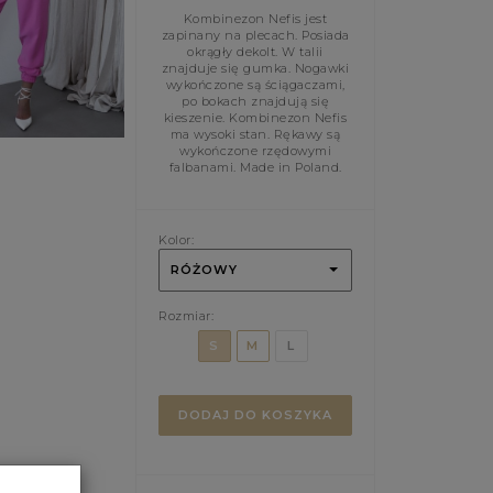
Kombinezon Nefis jest
zapinany na plecach. Posiada
okrągły dekolt. W talii
znajduje się gumka. Nogawki
wykończone są ściągaczami,
po bokach znajdują się
kieszenie. Kombinezon Nefis
ma wysoki stan. Rękawy są
wykończone rzędowymi
falbanami. Made in Poland.
Kolor:
RÓŻOWY
Rozmiar:
S
M
L
DODAJ DO KOSZYKA