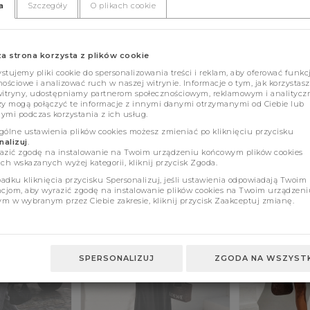
a
Szczegóły
O plikach cookie
za strona korzysta z plików cookie
tujemy pliki cookie do spersonalizowania treści i reklam, aby oferować funkc
ościowe i analizować ruch w naszej witrynie. Informacje o tym, jak korzystasz
witryny, udostępniamy partnerom społecznościowym, reklamowym i analitycz
zy mogą połączyć te informacje z innymi danymi otrzymanymi od Ciebie lub
ymi podczas korzystania z ich usług.
gólne ustawienia plików cookies możesz zmieniać po kliknięciu przycisku
alizuj
.
azić zgodę na instalowanie na Twoim urządzeniu końcowym plików cookies
ch wskazanych wyżej kategorii, kliknij przycisk Zgoda.
adku kliknięcia przycisku Spersonalizuj, jeśli ustawienia odpowiadają Twoim
ncjom, aby wyrazić zgodę na instalowanie plików cookies na Twoim urządzeni
m w wybranym przez Ciebie zakresie, kliknij przycisk Zaakceptuj zmianę.
SPERSONALIZUJ
ZGODA NA WSZYSTK