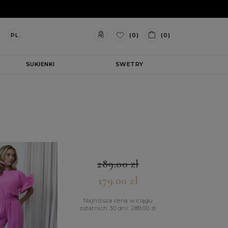
(0)
(0)
PL
SUKIENKI
SWETRY
289.00
zł
179.00
zł
Najniższa cena w ciągu
ostatnich 30 dni:
289.00
zł