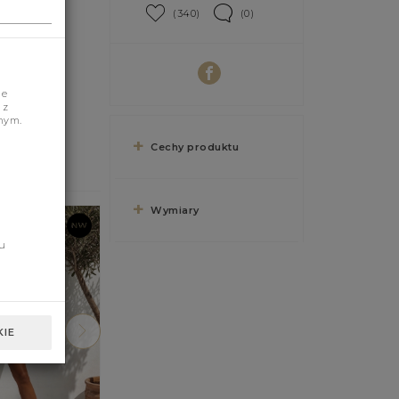
(340)
(0)
je
 z
nym.
Cechy produktu
Wymiary
u
IE