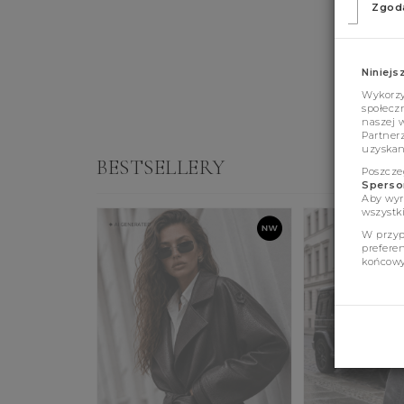
Zgod
Niniejs
Wykorzys
społeczn
naszej 
Partner
uzyskan
BESTSELLERY
Poszcze
Sperson
Aby wyr
wszystki
W przyp
prefere
końcowy