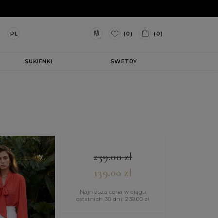
(0)
(0)
PL
SUKIENKI
SWETRY
239.00
zł
139.00
zł
Najniższa cena w ciągu
ostatnich 30 dni:
239.00
zł