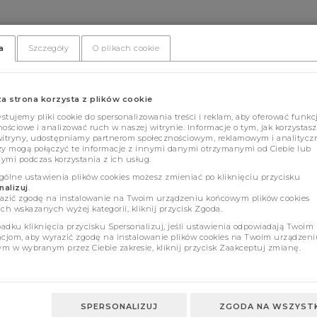
a
Szczegóły
O plikach cookie
za strona korzysta z plików cookie
tujemy pliki cookie do spersonalizowania treści i reklam, aby oferować funkc
ościowe i analizować ruch w naszej witrynie. Informacje o tym, jak korzystasz
witryny, udostępniamy partnerom społecznościowym, reklamowym i analitycz
zy mogą połączyć te informacje z innymi danymi otrzymanymi od Ciebie lub
ymi podczas korzystania z ich usług.
gólne ustawienia plików cookies możesz zmieniać po kliknięciu przycisku
alizuj
.
azić zgodę na instalowanie na Twoim urządzeniu końcowym plików cookies
ch wskazanych wyżej kategorii, kliknij przycisk Zgoda.
adku kliknięcia przycisku Spersonalizuj, jeśli ustawienia odpowiadają Twoim
ncjom, aby wyrazić zgodę na instalowanie plików cookies na Twoim urządzeni
m w wybranym przez Ciebie zakresie, kliknij przycisk Zaakceptuj zmianę.
SPERSONALIZUJ
ZGODA NA WSZYSTK