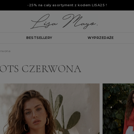
-25% na cały asortyment z kodem
LISA25
!
BESTSELLERY
WYPRZEDAŻE
erwona
DOTS CZERWONA