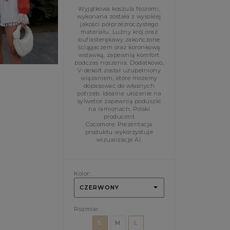
Wyjątkowa koszula Nozomi,
wykonana została z wysokiej
jakości półprzezroczystego
materiału. Luźny krój oraz
bufiasterękawy zakończone
ściągaczem oraz koronkową
wstawką, zapewnią komfort
podczas noszenia. Dodatkowo,
V-dekolt został uzupełniony
wiązaniem, które możemy
dopasować do własnych
potrzeb. Idealne ułożenie na
sylwetce zapewnią poduszki
na ramionach. Polski
producent
Cocomore. Prezentacja
produktu wykorzystuje
wizualizacje AI.
Kolor:
CZERWONY
Rozmiar:
S
M
L