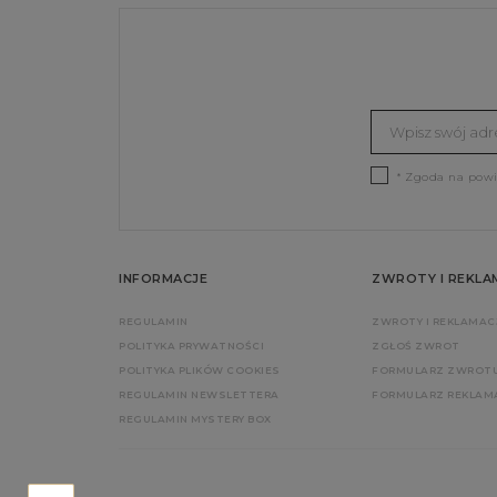
* Zgoda na pow
INFORMACJE
ZWROTY I REKLA
REGULAMIN
ZWROTY I REKLAMAC
POLITYKA PRYWATNOŚCI
ZGŁOŚ ZWROT
POLITYKA PLIKÓW COOKIES
FORMULARZ ZWROT
REGULAMIN NEWSLETTERA
FORMULARZ REKLAM
REGULAMIN MYSTERY BOX