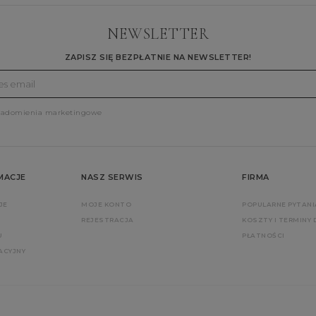
NEWSLETTER
ZAPISZ SIĘ BEZPŁATNIE NA NEWSLETTER!
iadomienia marketingowe
MACJE
NASZ SERWIS
FIRMA
JE
MOJE KONTO
POPULARNE PYTANI
REJESTRACJA
KOSZTY I TERMINY
U
PŁATNOŚCI
ACYJNY