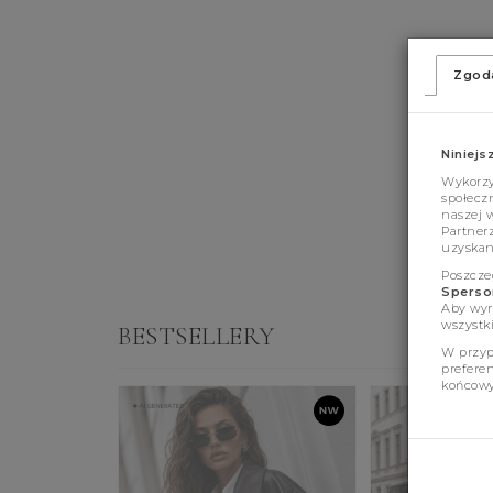
Zgod
Niniejs
Wykorzys
społeczn
naszej 
Partner
uzyskan
Poszcze
Sperson
Aby wyr
wszystki
BESTSELLERY
W przyp
prefere
końcowy