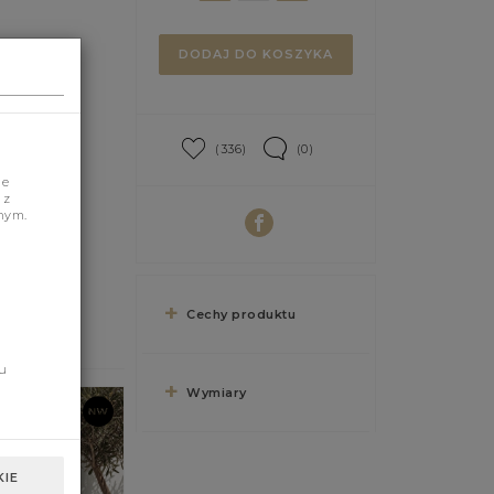
DODAJ DO KOSZYKA
(336)
(0)
je
 z
nym.
Cechy produktu
u
Wymiary
IE