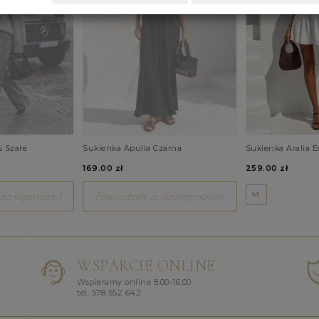
s Szare
Sukienka Apulia Czarna
Sukienka Aralia E
169.00 zł
259.00 zł
M
ostępności!
Powiadom o dostępności!
WSPARCIE ONLINE
Wspieramy online 8.00-16.00
tel. 578 552 642