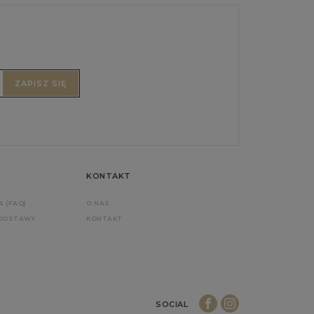
ZAPISZ SIĘ
KONTAKT
A (FAQ)
O NAS
 DOSTAWY
KONTAKT
SOCIAL