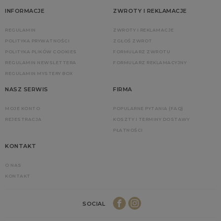
INFORMACJE
ZWROTY I REKLAMACJE
REGULAMIN
ZWROTY I REKLAMACJE
POLITYKA PRYWATNOŚCI
ZGŁOŚ ZWROT
POLITYKA PLIKÓW COOKIES
FORMULARZ ZWROTU
REGULAMIN NEWSLETTERA
FORMULARZ REKLAMACYJNY
REGULAMIN MYSTERY BOX
NASZ SERWIS
FIRMA
MOJE KONTO
POPULARNE PYTANIA (FAQ)
REJESTRACJA
KOSZTY I TERMINY DOSTAWY
PŁATNOŚCI
KONTAKT
O NAS
KONTAKT
SOCIAL