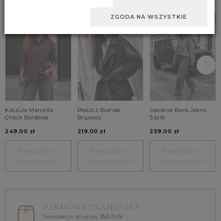
ZGODA NA WSZYSTKIE
Koszula Marcella
Płaszcz Bionda
Spodnie Boris Jeans
Check Bordowa
Brązowy
Szare
249.00 zł
219.00 zł
259.00 zł
Powiadom o
Powiadom o
Powiadom o
dostępności!
dostępności!
dostępności!
DARMOWY TRANSPORT
Transakcje powyżej 350 PLN