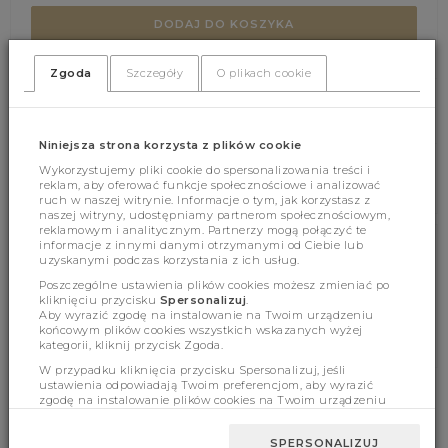
DODAJ DO KOSZYKA
Zgoda
Szczegóły
O plikach cookie
(396)
(0)
Niniejsza strona korzysta z plików cookie
Wykorzystujemy pliki cookie do spersonalizowania treści i
reklam, aby oferować funkcje społecznościowe i analizować
ruch w naszej witrynie. Informacje o tym, jak korzystasz z
naszej witryny, udostępniamy partnerom społecznościowym,
reklamowym i analitycznym. Partnerzy mogą połączyć te
informacje z innymi danymi otrzymanymi od Ciebie lub
uzyskanymi podczas korzystania z ich usług.
Cechy produktu
Poszczególne ustawienia plików cookies możesz zmieniać po
kliknięciu przycisku
Spersonalizuj
.
Aby wyrazić zgodę na instalowanie na Twoim urządzeniu
końcowym plików cookies wszystkich wskazanych wyżej
Wymiary
kategorii, kliknij przycisk Zgoda.
W przypadku kliknięcia przycisku Spersonalizuj, jeśli
ustawienia odpowiadają Twoim preferencjom, aby wyrazić
zgodę na instalowanie plików cookies na Twoim urządzeniu
końcowym w wybranym przez Ciebie zakresie, kliknij przycisk
BESTSELLERY
Zaakceptuj zmianę.
SPERSONALIZUJ