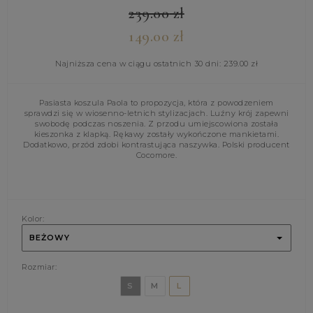
239.00
zł
149.00
zł
Najniższa cena w ciągu ostatnich 30 dni:
239.00
zł
Pasiasta koszula Paola to propozycja, która z powodzeniem
sprawdzi się w wiosenno-letnich stylizacjach. Luźny krój zapewni
swobodę podczas noszenia. Z przodu umiejscowiona została
kieszonka z klapką. Rękawy zostały wykończone mankietami.
Dodatkowo, przód zdobi kontrastująca naszywka. Polski producent
Cocomore.
Kolor:
BEŻOWY
Rozmiar:
S
M
L