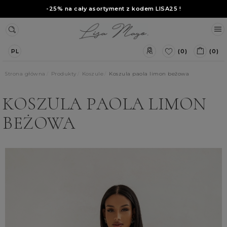
-25% na cały asortyment z kodem
LISA25
!
(0)
(0)
PL
Strona główna
Produkty
Koszule
Koszula paola limon beżowa
KOSZULA PAOLA LIMON
BEŻOWA