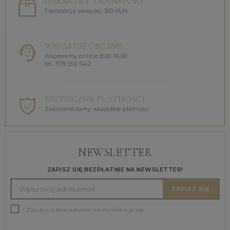
DARMOWY TRANSPORT
Transakcje powyżej 350 PLN
WSPARCIE ONLINE
Wspieramy online 8.00-16.00
tel. 578 552 642
BEZPIECZNE PŁATNOŚCI
Zabezpieczamy wszystkie płatności
NEWSLETTER
ZAPISZ SIĘ BEZPŁATNIE NA NEWSLETTER!
ZAPISZ SIĘ
* Zgoda na powiadomienia marketingowe