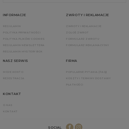
INFORMACJE
ZWROTY I REKLAMACJE
REGULAMIN
ZWROTY I REKLAMACJE
POLITYKA PRYWATNOŚCI
ZGŁOŚ ZWROT
POLITYKA PLIKÓW COOKIES
FORMULARZ ZWROTU
REGULAMIN NEWSLETTERA
FORMULARZ REKLAMACYJNY
REGULAMIN MYSTERY BOX
NASZ SERWIS
FIRMA
MOJE KONTO
POPULARNE PYTANIA (FAQ)
REJESTRACJA
KOSZTY I TERMINY DOSTAWY
PŁATNOŚCI
KONTAKT
O NAS
KONTAKT
SOCIAL