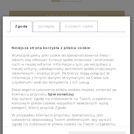
DODAJ DO KOSZYKA
Zgoda
Szczegóły
O plikach cookie
(400)
(0)
Niniejsza strona korzysta z plików cookie
Wykorzystujemy pliki cookie do spersonalizowania treści i
reklam, aby oferować funkcje społecznościowe i analizować
ruch w naszej witrynie. Informacje o tym, jak korzystasz z
naszej witryny, udostępniamy partnerom społecznościowym,
reklamowym i analitycznym. Partnerzy mogą połączyć te
informacje z innymi danymi otrzymanymi od Ciebie lub
uzyskanymi podczas korzystania z ich usług.
Cechy produktu
Poszczególne ustawienia plików cookies możesz zmieniać po
kliknięciu przycisku
Spersonalizuj
.
Aby wyrazić zgodę na instalowanie na Twoim urządzeniu
końcowym plików cookies wszystkich wskazanych wyżej
kategorii, kliknij przycisk Zgoda.
Wymiary
W przypadku kliknięcia przycisku Spersonalizuj, jeśli
ustawienia odpowiadają Twoim preferencjom, aby wyrazić
zgodę na instalowanie plików cookies na Twoim urządzeniu
końcowym w wybranym przez Ciebie zakresie, kliknij przycisk
Zaakceptuj zmianę.