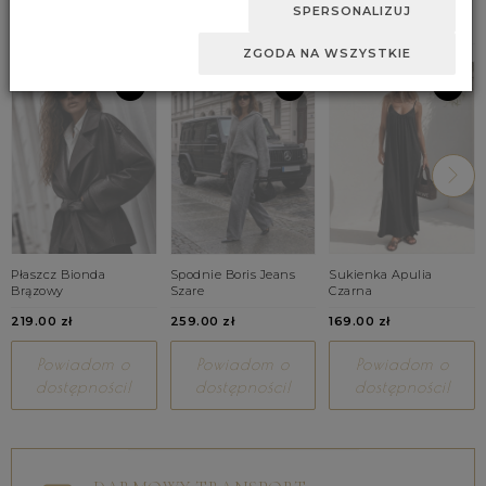
BESTSELLERY
SPERSONALIZUJ
ZGODA NA WSZYSTKIE
Płaszcz Bionda
Spodnie Boris Jeans
Sukienka Apulia
Brązowy
Szare
Czarna
219.00 zł
259.00 zł
169.00 zł
Powiadom o
Powiadom o
Powiadom o
dostępności!
dostępności!
dostępności!