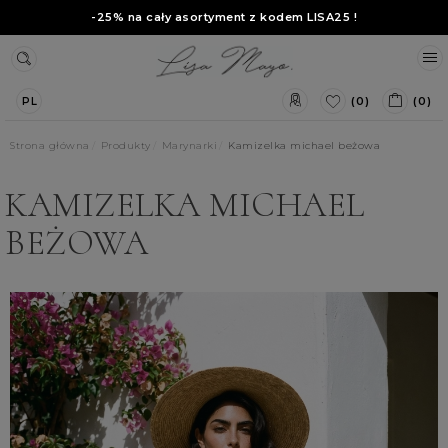
-25% na cały asortyment z kodem
LISA25
!
(0)
(0)
PL
Strona główna
Produkty
Marynarki
Kamizelka michael beżowa
KAMIZELKA MICHAEL
BEŻOWA