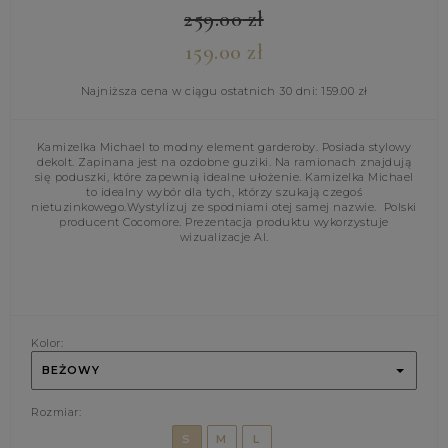
259.00
zł
159.00
zł
Najniższa cena w ciągu ostatnich 30 dni:
159.00
zł
Kamizelka Michael to modny element garderoby. Posiada stylowy
dekolt. Zapinana jest na ozdobne guziki. Na ramionach znajdują
się poduszki, które zapewnią idealne ułożenie. Kamizelka Michael
to idealny wybór dla tych, którzy szukają czegoś
nietuzinkowego.Wystylizuj ze spodniami otej samej nazwie. Polski
producent Cocomore. Prezentacja produktu wykorzystuje
wizualizacje AI.
Kolor:
BEŻOWY
Rozmiar:
S
M
L