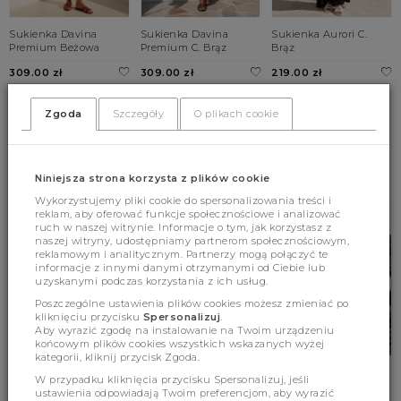
Sukienka Davina
Sukienka Davina
Sukienka Aurori C.
Premium Beżowa
Premium C. Brąz
Brąz
309.00 zł
309.00 zł
219.00 zł
UNI
UNI
UNI
Zgoda
Szczegóły
O plikach cookie
BESTSELLERY
Niniejsza strona korzysta z plików cookie
Wykorzystujemy pliki cookie do spersonalizowania treści i
reklam, aby oferować funkcje społecznościowe i analizować
ruch w naszej witrynie. Informacje o tym, jak korzystasz z
naszej witryny, udostępniamy partnerom społecznościowym,
reklamowym i analitycznym. Partnerzy mogą połączyć te
informacje z innymi danymi otrzymanymi od Ciebie lub
uzyskanymi podczas korzystania z ich usług.
Poszczególne ustawienia plików cookies możesz zmieniać po
kliknięciu przycisku
Spersonalizuj
.
Aby wyrazić zgodę na instalowanie na Twoim urządzeniu
końcowym plików cookies wszystkich wskazanych wyżej
kategorii, kliknij przycisk Zgoda.
Sukienka Astraea
Sweter Terrence Wave
Sweter Alexander
W przypadku kliknięcia przycisku Spersonalizuj, jeśli
Czarna
Premium Kremowy
Premium Cukierkowy
ustawienia odpowiadają Twoim preferencjom, aby wyrazić
Róż