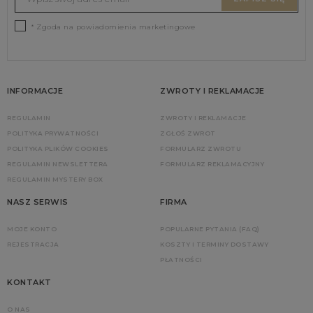
* Zgoda na powiadomienia marketingowe
INFORMACJE
ZWROTY I REKLAMACJE
REGULAMIN
ZWROTY I REKLAMACJE
POLITYKA PRYWATNOŚCI
ZGŁOŚ ZWROT
POLITYKA PLIKÓW COOKIES
FORMULARZ ZWROTU
REGULAMIN NEWSLETTERA
FORMULARZ REKLAMACYJNY
REGULAMIN MYSTERY BOX
NASZ SERWIS
FIRMA
MOJE KONTO
POPULARNE PYTANIA (FAQ)
REJESTRACJA
KOSZTY I TERMINY DOSTAWY
PŁATNOŚCI
KONTAKT
O NAS