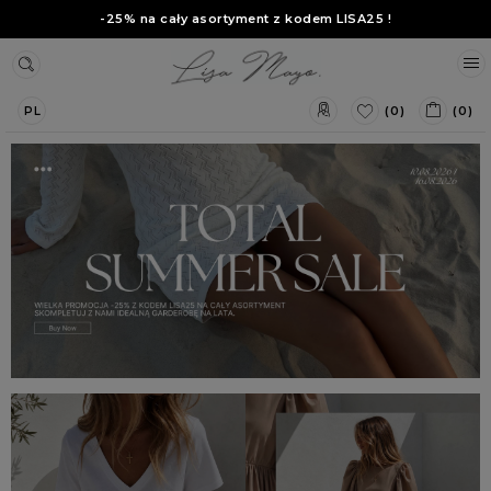
-25% na cały asortyment z kodem
LISA25
!
(0)
(0)
PL