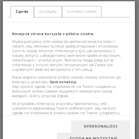
Zgoda
Szczegóły
O plikach cookie
(372)
(0)
Niniejsza strona korzysta z plików cookie
Wykorzystujemy pliki cookie do spersonalizowania treści i
reklam, aby oferować funkcje społecznościowe i analizować
ruch w naszej witrynie. Informacje o tym, jak korzystasz z
naszej witryny, udostępniamy partnerom społecznościowym,
Cechy produktu
reklamowym i analitycznym. Partnerzy mogą połączyć te
informacje z innymi danymi otrzymanymi od Ciebie lub
uzyskanymi podczas korzystania z ich usług.
Poszczególne ustawienia plików cookies możesz zmieniać po
Wymiary
kliknięciu przycisku
Spersonalizuj
.
Aby wyrazić zgodę na instalowanie na Twoim urządzeniu
końcowym plików cookies wszystkich wskazanych wyżej
kategorii, kliknij przycisk Zgoda.
W przypadku kliknięcia przycisku Spersonalizuj, jeśli
ustawienia odpowiadają Twoim preferencjom, aby wyrazić
BESTSELLERY
zgodę na instalowanie plików cookies na Twoim urządzeniu
końcowym w wybranym przez Ciebie zakresie, kliknij przycisk
Zaakceptuj zmianę.
SPERSONALIZUJ
ZGODA NA WSZYSTKIE