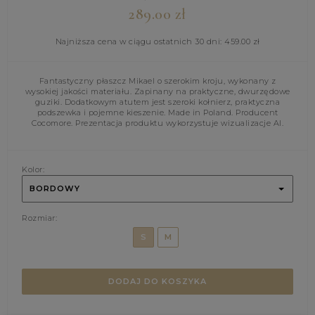
289.00
zł
Najniższa cena w ciągu ostatnich 30 dni:
459.00
zł
Fantastyczny płaszcz Mikael o szerokim kroju, wykonany z
wysokiej jakości materiału. Zapinany na praktyczne, dwurzędowe
guziki. Dodatkowym atutem jest szeroki kołnierz, praktyczna
podszewka i pojemne kieszenie. Made in Poland. Producent
Cocomore. Prezentacja produktu wykorzystuje wizualizacje AI.
Kolor:
BORDOWY
Rozmiar:
S
M
DODAJ DO KOSZYKA