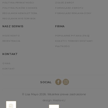
POLITYKA PRYWATNOŚCI
ZGŁOŚ ZWROT
POLITYKA PLIKÓW COOKIES
FORMULARZ ZWROTU
REGULAMIN NEWSLETTERA
FORMULARZ REKLAMACYJNY
REGULAMIN MYSTERY BOX
NASZ SERWIS
FIRMA
MOJE KONTO
POPULARNE PYTANIA (FAQ)
REJESTRACJA
KOSZTY I TERMINY DOSTAWY
PŁATNOŚCI
KONTAKT
O NAS
KONTAKT
SOCIAL
© Lisa Mayo 2026. Wszelkie prawa zastrzeżone
design Media4U