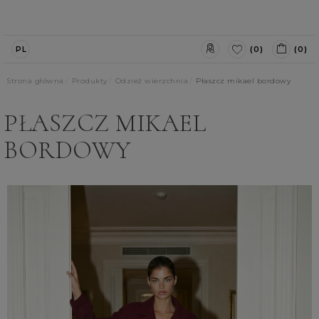
(0)
(0)
PL
Strona główna
Produkty
Odzież wierzchnia
Płaszcz mikael bordowy
PŁASZCZ MIKAEL
BORDOWY