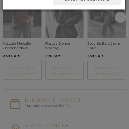
Koszula Marcella
Płaszcz Bionda
Spodnie Boris Jeans
Check Bordowa
Brązowy
Szare
249.00 zł
219.00 zł
259.00 zł
Powiadom o
Powiadom o
Powiadom o
dostępności!
dostępności!
dostępności!
DARMOWY TRANSPORT
Transakcje powyżej 350 PLN
WSPARCIE ONLINE