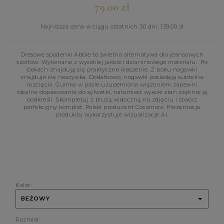
79.00
zł
Najniższa cena w ciągu ostatnich 30 dni:
139.00
zł
Dresowe spodenki Abbie to świetna alternatywa dla jeansowych
szortów. Wykonane z wysokiej jakości dzianinowego materiału. Po
bokach znajdują się praktyczne kieszenie. Z boku nogawki
znajduje się naszywka. Dodatkowo, nogawki posiadają subtelne
rozcięcia. Gumka w pasie uzupełniona wiązaniem zapewni
idealne dopasowanie do sylwetki, natomiast wysoki stan pięknie ją
podkreśli. Skompletuj z bluzą widoczną na zdjęciu i stwórz
perfekcyjny komplet. Polski producent Cocomore. Prezentacja
produktu wykorzystuje wizualizacje AI.
Kolor:
BEŻOWY
Rozmiar: