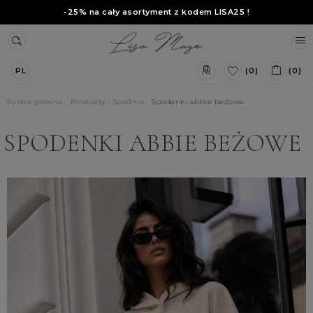
-25% na cały asortyment z kodem
LISA25
!
(0)
(0)
PL
Strona główna
Produkty
Spodnie
Spodenki abbie beżowe
SPODENKI ABBIE BEŻOWE