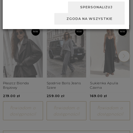
Zaakceptuj zmianę.
SPERSONALIZUJ
BESTSELLERY
ZGODA NA WSZYSTKIE
Płaszcz Bionda
Spodnie Boris Jeans
Sukienka Apulia
Brązowy
Szare
Czarna
219.00 zł
259.00 zł
169.00 zł
Powiadom o
Powiadom o
Powiadom o
dostępności!
dostępności!
dostępności!