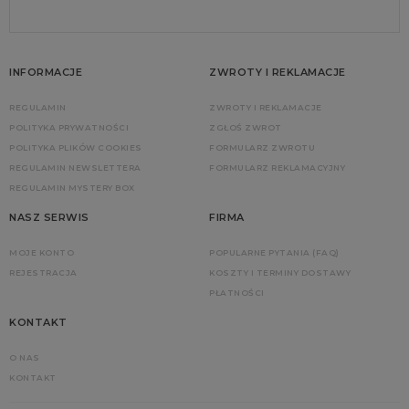
INFORMACJE
ZWROTY I REKLAMACJE
REGULAMIN
ZWROTY I REKLAMACJE
POLITYKA PRYWATNOŚCI
ZGŁOŚ ZWROT
POLITYKA PLIKÓW COOKIES
FORMULARZ ZWROTU
REGULAMIN NEWSLETTERA
FORMULARZ REKLAMACYJNY
REGULAMIN MYSTERY BOX
NASZ SERWIS
FIRMA
MOJE KONTO
POPULARNE PYTANIA (FAQ)
REJESTRACJA
KOSZTY I TERMINY DOSTAWY
PŁATNOŚCI
KONTAKT
O NAS
KONTAKT