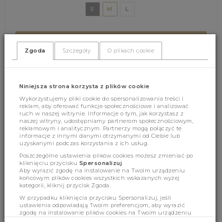
S
M
L
DODAJ DO KOSZYKA
Zgoda
Szczegóły
O plikach cookie
(377)
(0)
Niniejsza strona korzysta z plików cookie
Wykorzystujemy pliki cookie do spersonalizowania treści i
reklam, aby oferować funkcje społecznościowe i analizować
ruch w naszej witrynie. Informacje o tym, jak korzystasz z
naszej witryny, udostępniamy partnerom społecznościowym,
reklamowym i analitycznym. Partnerzy mogą połączyć te
informacje z innymi danymi otrzymanymi od Ciebie lub
uzyskanymi podczas korzystania z ich usług.
Poszczególne ustawienia plików cookies możesz zmieniać po
Cechy produktu
kliknięciu przycisku
Spersonalizuj
.
Aby wyrazić zgodę na instalowanie na Twoim urządzeniu
końcowym plików cookies wszystkich wskazanych wyżej
kategorii, kliknij przycisk Zgoda.
Wymiary
W przypadku kliknięcia przycisku Spersonalizuj, jeśli
ustawienia odpowiadają Twoim preferencjom, aby wyrazić
zgodę na instalowanie plików cookies na Twoim urządzeniu
końcowym w wybranym przez Ciebie zakresie, kliknij przycisk