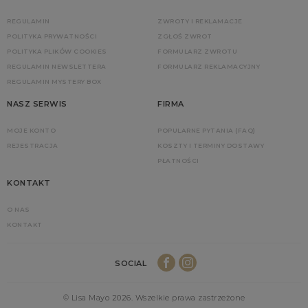
REGULAMIN
ZWROTY I REKLAMACJE
POLITYKA PRYWATNOŚCI
ZGŁOŚ ZWROT
POLITYKA PLIKÓW COOKIES
FORMULARZ ZWROTU
REGULAMIN NEWSLETTERA
FORMULARZ REKLAMACYJNY
REGULAMIN MYSTERY BOX
NASZ SERWIS
FIRMA
MOJE KONTO
POPULARNE PYTANIA (FAQ)
REJESTRACJA
KOSZTY I TERMINY DOSTAWY
PŁATNOŚCI
KONTAKT
O NAS
KONTAKT
SOCIAL
© Lisa Mayo 2026. Wszelkie prawa zastrzeżone