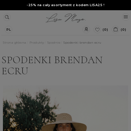
-25% na cały asortyment z kodem
LISA25
!
(0)
(0)
PL
Strona główna
Produkty
Spodnie
Spodenki brendan ecru
SPODENKI BRENDAN
ECRU