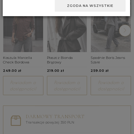
ZGODA NA WSZYSTKIE
Koszula Marcella
Płaszcz Bionda
Spodnie Boris Jeans
Check Bordowa
Brązowy
Szare
249.00 zł
219.00 zł
259.00 zł
Powiadom o
Powiadom o
Powiadom o
dostępności!
dostępności!
dostępności!
DARMOWY TRANSPORT
Transakcje powyżej 350 PLN