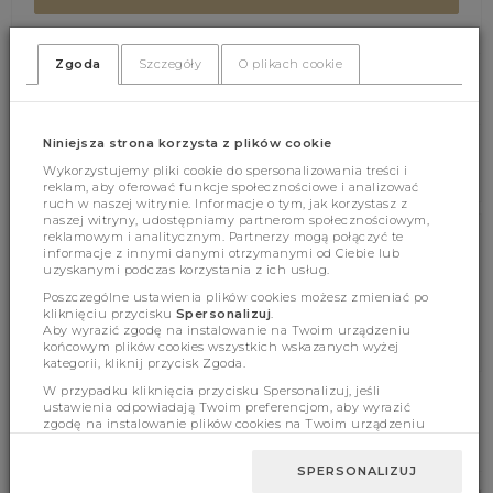
Zgoda
Szczegóły
O plikach cookie
(373)
(0)
Niniejsza strona korzysta z plików cookie
Wykorzystujemy pliki cookie do spersonalizowania treści i
reklam, aby oferować funkcje społecznościowe i analizować
ruch w naszej witrynie. Informacje o tym, jak korzystasz z
naszej witryny, udostępniamy partnerom społecznościowym,
reklamowym i analitycznym. Partnerzy mogą połączyć te
informacje z innymi danymi otrzymanymi od Ciebie lub
Cechy produktu
uzyskanymi podczas korzystania z ich usług.
Poszczególne ustawienia plików cookies możesz zmieniać po
kliknięciu przycisku
Spersonalizuj
.
Aby wyrazić zgodę na instalowanie na Twoim urządzeniu
Wymiary
końcowym plików cookies wszystkich wskazanych wyżej
kategorii, kliknij przycisk Zgoda.
W przypadku kliknięcia przycisku Spersonalizuj, jeśli
ustawienia odpowiadają Twoim preferencjom, aby wyrazić
zgodę na instalowanie plików cookies na Twoim urządzeniu
BESTSELLERY
końcowym w wybranym przez Ciebie zakresie, kliknij przycisk
Zaakceptuj zmianę.
SPERSONALIZUJ