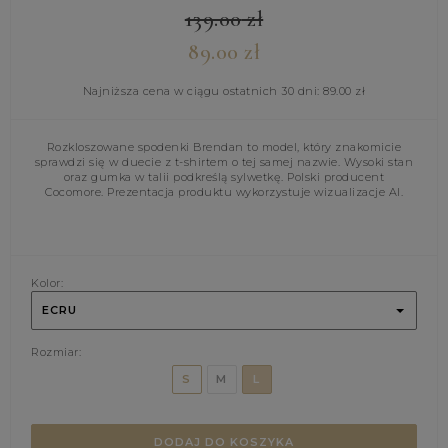
139.00
zł
89.00
zł
Najniższa cena w ciągu ostatnich 30 dni:
89.00
zł
Rozkloszowane spodenki Brendan to model, który znakomicie
sprawdzi się w duecie z t-shirtem o tej samej nazwie. Wysoki stan
oraz gumka w talii podkreślą sylwetkę. Polski producent
Cocomore. Prezentacja produktu wykorzystuje wizualizacje AI.
Kolor:
ECRU
Rozmiar:
S
M
L
DODAJ DO KOSZYKA