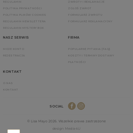
REGULAMIN
ZWROTY I REKLAMACJE
POLITYKA PRYWATNOŚCI
ZGŁOŚ ZWROT
POLITYKA PLIKÓW COOKIES
FORMULARZ ZWROTU
REGULAMIN NEWSLETTERA
FORMULARZ REKLAMACYJNY
REGULAMIN MYSTERY BOX
NASZ SERWIS
FIRMA
MOJE KONTO
POPULARNE PYTANIA (FAQ)
REJESTRACJA
KOSZTY I TERMINY DOSTAWY
PŁATNOŚCI
KONTAKT
O NAS
KONTAKT
SOCIAL
© Lisa Mayo 2026. Wszelkie prawa zastrzeżone
design Media4U