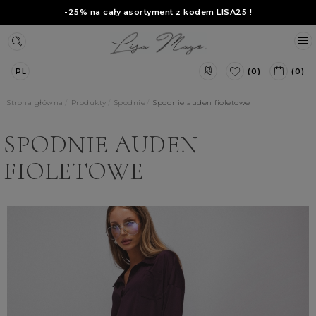
-25% na cały asortyment z kodem
LISA25
!
(0)
(0)
PL
Strona główna
Produkty
Spodnie
Spodnie auden fioletowe
SPODNIE AUDEN
FIOLETOWE