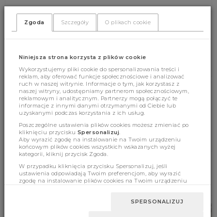
Zgoda
Szczegóły
O plikach cookie
(337)
(0)
Niniejsza strona korzysta z plików cookie
Wykorzystujemy pliki cookie do spersonalizowania treści i
reklam, aby oferować funkcje społecznościowe i analizować
ruch w naszej witrynie. Informacje o tym, jak korzystasz z
naszej witryny, udostępniamy partnerom społecznościowym,
reklamowym i analitycznym. Partnerzy mogą połączyć te
Cechy produktu
informacje z innymi danymi otrzymanymi od Ciebie lub
uzyskanymi podczas korzystania z ich usług.
Poszczególne ustawienia plików cookies możesz zmieniać po
kliknięciu przycisku
Spersonalizuj
.
Wymiary
Aby wyrazić zgodę na instalowanie na Twoim urządzeniu
końcowym plików cookies wszystkich wskazanych wyżej
kategorii, kliknij przycisk Zgoda.
W przypadku kliknięcia przycisku Spersonalizuj, jeśli
ustawienia odpowiadają Twoim preferencjom, aby wyrazić
BESTSELLERY
zgodę na instalowanie plików cookies na Twoim urządzeniu
końcowym w wybranym przez Ciebie zakresie, kliknij przycisk
Zaakceptuj zmianę.
SPERSONALIZUJ