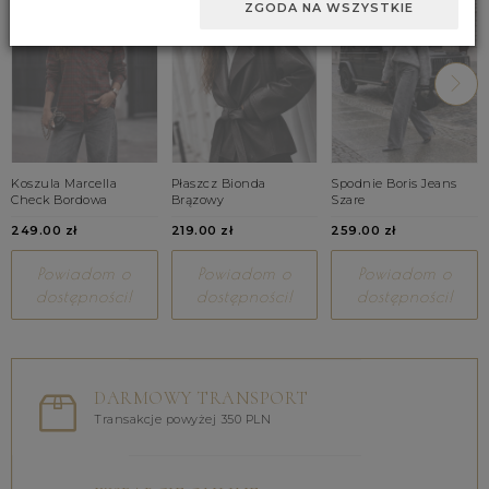
ZGODA NA WSZYSTKIE
Koszula Marcella
Płaszcz Bionda
Spodnie Boris Jeans
Check Bordowa
Brązowy
Szare
249.00 zł
219.00 zł
259.00 zł
Powiadom o
Powiadom o
Powiadom o
dostępności!
dostępności!
dostępności!
DARMOWY TRANSPORT
Transakcje powyżej 350 PLN