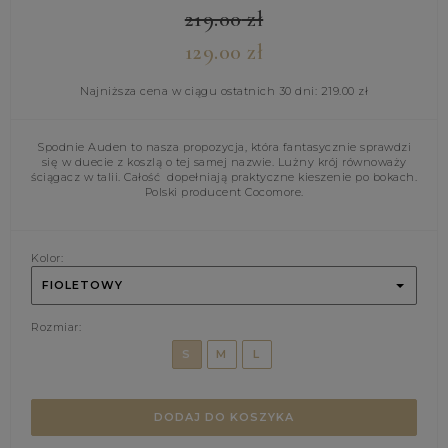
219.00
zł
129.00
zł
Najniższa cena w ciągu ostatnich 30 dni:
219.00
zł
Spodnie Auden to nasza propozycja, która fantasycznie sprawdzi
się w duecie z koszlą o tej samej nazwie. Lużny krój równoważy
ściągacz w talii. Całość dopełniają praktyczne kieszenie po bokach.
Polski producent Cocomore.
Kolor:
FIOLETOWY
Rozmiar:
S
M
L
DODAJ DO KOSZYKA