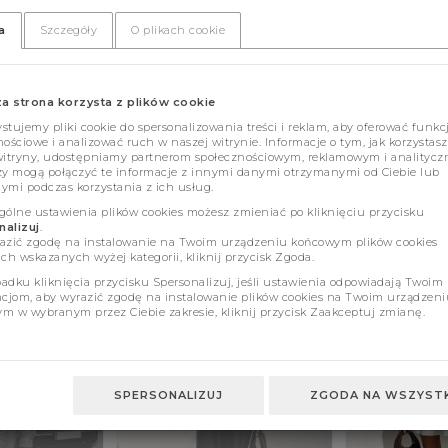
a
Szczegóły
O plikach cookie
za strona korzysta z plików cookie
tujemy pliki cookie do spersonalizowania treści i reklam, aby oferować funkc
ościowe i analizować ruch w naszej witrynie. Informacje o tym, jak korzystasz
witryny, udostępniamy partnerom społecznościowym, reklamowym i analitycz
zy mogą połączyć te informacje z innymi danymi otrzymanymi od Ciebie lub
ymi podczas korzystania z ich usług.
gólne ustawienia plików cookies możesz zmieniać po kliknięciu przycisku
alizuj
.
azić zgodę na instalowanie na Twoim urządzeniu końcowym plików cookies
ch wskazanych wyżej kategorii, kliknij przycisk Zgoda.
adku kliknięcia przycisku Spersonalizuj, jeśli ustawienia odpowiadają Twoim
ncjom, aby wyrazić zgodę na instalowanie plików cookies na Twoim urządzeni
m w wybranym przez Ciebie zakresie, kliknij przycisk Zaakceptuj zmianę.
SPERSONALIZUJ
ZGODA NA WSZYSTK