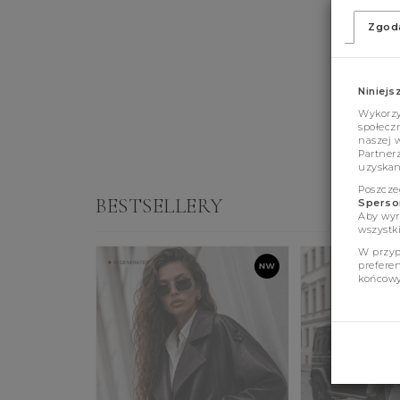
Zgod
Niniejs
Wykorzys
społeczn
naszej 
Partner
uzyskan
Poszcze
BESTSELLERY
Sperson
Aby wyr
wszystki
W przyp
prefere
końcowy