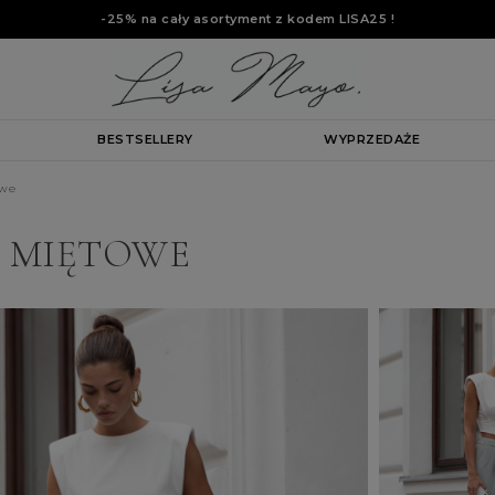
-25% na cały asortyment z kodem
LISA25
!
BESTSELLERY
WYPRZEDAŻE
owe
 MIĘTOWE