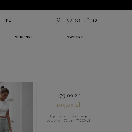
(0)
(0)
PL
SUKIENKI
SWETRY
179.00
zł
109.00
zł
Najniższa cena w ciągu
ostatnich 30 dni:
179.00
zł