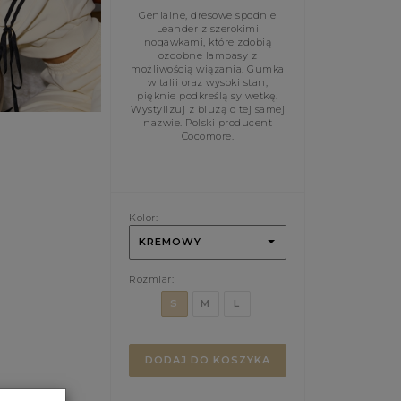
Genialne, dresowe spodnie
Leander z szerokimi
nogawkami, które zdobią
ozdobne lampasy z
możliwością wiązania. Gumka
w talii oraz wysoki stan,
pięknie podkreślą sylwetkę.
Wystylizuj z bluzą o tej samej
nazwie. Polski producent
Cocomore.
Kolor:
KREMOWY
Rozmiar:
S
M
L
DODAJ DO KOSZYKA