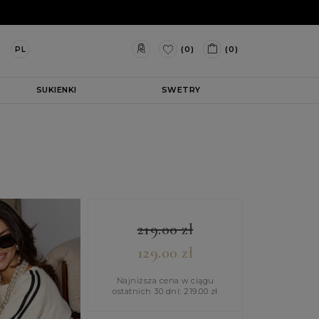
(0)
(0)
PL
SUKIENKI
SWETRY
219.00
zł
129.00
zł
Najniższa cena w ciągu
ostatnich 30 dni:
219.00
zł