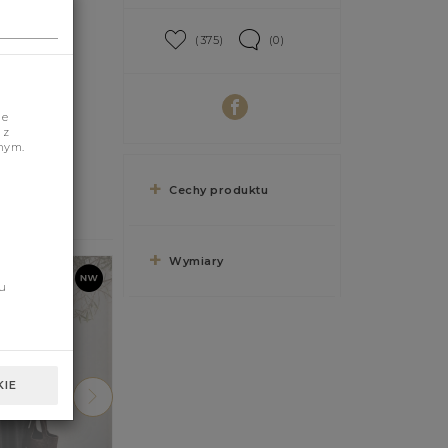
(375)
(0)
je
 z
nym.
Cechy produktu
Wymiary
u
IE