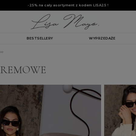
-25% na cały asortyment z kodem
LISA25
!
BESTSELLERY
WYPRZEDAŻE
we
 KREMOWE