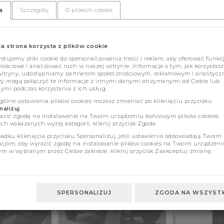
a
Szczegóły
O plikach cookie
za strona korzysta z plików cookie
tujemy pliki cookie do spersonalizowania treści i reklam, aby oferować funkc
ościowe i analizować ruch w naszej witrynie. Informacje o tym, jak korzystasz
witryny, udostępniamy partnerom społecznościowym, reklamowym i analitycz
zy mogą połączyć te informacje z innymi danymi otrzymanymi od Ciebie lub
ymi podczas korzystania z ich usług.
gólne ustawienia plików cookies możesz zmieniać po kliknięciu przycisku
alizuj
.
azić zgodę na instalowanie na Twoim urządzeniu końcowym plików cookies
ch wskazanych wyżej kategorii, kliknij przycisk Zgoda.
adku kliknięcia przycisku Spersonalizuj, jeśli ustawienia odpowiadają Twoim
ncjom, aby wyrazić zgodę na instalowanie plików cookies na Twoim urządzeni
m w wybranym przez Ciebie zakresie, kliknij przycisk Zaakceptuj zmianę.
SPERSONALIZUJ
ZGODA NA WSZYSTK