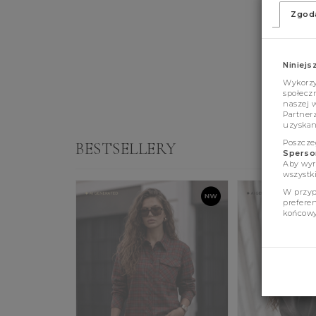
Zgod
Niniejs
Wykorzys
społeczn
naszej 
Partner
uzyskan
Poszcze
BESTSELLERY
Sperson
Aby wyr
wszystki
W przyp
prefere
końcowy