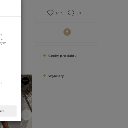
(513)
(0)
je
 z
nym.
Cechy produktu
Wymiary
u
IE