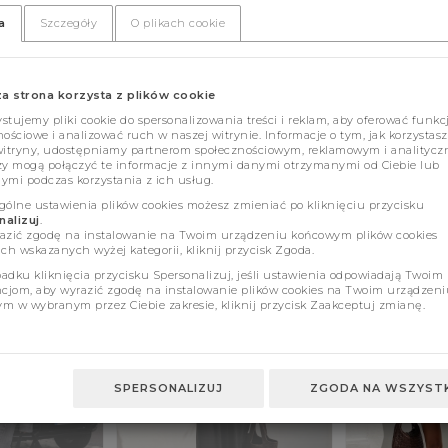
a
Szczegóły
O plikach cookie
za strona korzysta z plików cookie
tujemy pliki cookie do spersonalizowania treści i reklam, aby oferować funkc
ościowe i analizować ruch w naszej witrynie. Informacje o tym, jak korzystasz
witryny, udostępniamy partnerom społecznościowym, reklamowym i analitycz
zy mogą połączyć te informacje z innymi danymi otrzymanymi od Ciebie lub
ymi podczas korzystania z ich usług.
gólne ustawienia plików cookies możesz zmieniać po kliknięciu przycisku
alizuj
.
azić zgodę na instalowanie na Twoim urządzeniu końcowym plików cookies
ch wskazanych wyżej kategorii, kliknij przycisk Zgoda.
adku kliknięcia przycisku Spersonalizuj, jeśli ustawienia odpowiadają Twoim
ncjom, aby wyrazić zgodę na instalowanie plików cookies na Twoim urządzeni
m w wybranym przez Ciebie zakresie, kliknij przycisk Zaakceptuj zmianę.
SPERSONALIZUJ
ZGODA NA WSZYSTK