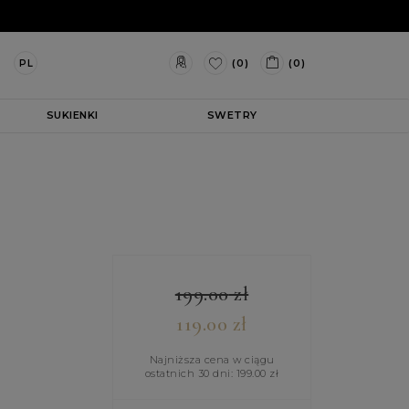
(0)
(0)
PL
SUKIENKI
SWETRY
199.00
zł
119.00
zł
Najniższa cena w ciągu
ostatnich 30 dni:
199.00
zł