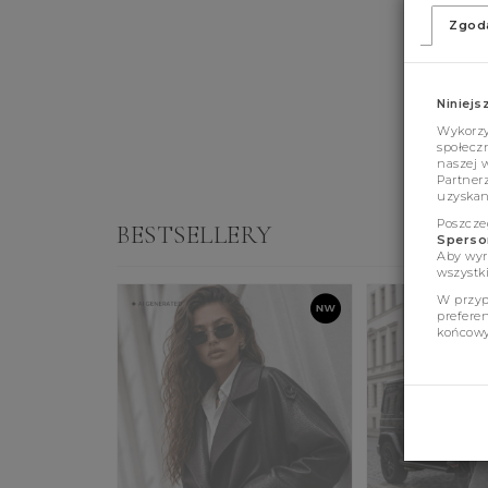
Zgod
Niniejs
Wykorzys
społeczn
naszej 
Partner
uzyskan
Poszcze
BESTSELLERY
Sperson
Aby wyr
wszystki
W przyp
prefere
końcowy