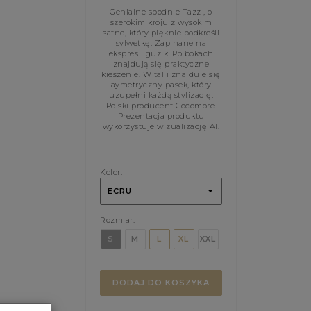
Genialne spodnie Tazz , o
szerokim kroju z wysokim
satne, który pięknie podkreśli
sylwetkę. Zapinane na
ekspres i guzik. Po bokach
znajdują się praktyczne
kieszenie. W talii znajduje się
aymetryczny pasek, który
uzupełni każdą stylizację.
Polski producent Cocomore.
Prezentacja produktu
wykorzystuje wizualizację AI.
Kolor:
ECRU
Rozmiar:
S
M
L
XL
XXL
DODAJ DO KOSZYKA