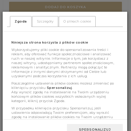
DODAJ DO KOSZYKA
Zgoda
Szczegóły
O plikach cookie
(358)
(0)
Niniejsza strona korzysta z plików cookie
Wykorzystujemy pliki cookie do spersonalizowania treści i
reklam, aby oferować funkcje społecznościowe i analizować
ruch w naszej witrynie. Informacje o tym, jak korzystasz z
naszej witryny, udostępniamy partnerom społecznościowym,
reklamowym i analitycznym. Partnerzy mogą połączyć te
informacje z innymi danymi otrzymanymi od Ciebie lub
uzyskanymi podczas korzystania z ich usług.
Cechy produktu
Poszczególne ustawienia plików cookies możesz zmieniać po
kliknięciu przycisku
Spersonalizuj
.
Aby wyrazić zgodę na instalowanie na Twoim urządzeniu
końcowym plików cookies wszystkich wskazanych wyżej
Wymiary
kategorii, kliknij przycisk Zgoda.
W przypadku kliknięcia przycisku Spersonalizuj, jeśli
ustawienia odpowiadają Twoim preferencjom, aby wyrazić
zgodę na instalowanie plików cookies na Twoim urządzeniu
końcowym w wybranym przez Ciebie zakresie, kliknij przycisk
BESTSELLERY
Zaakceptuj zmianę.
SPERSONALIZUJ