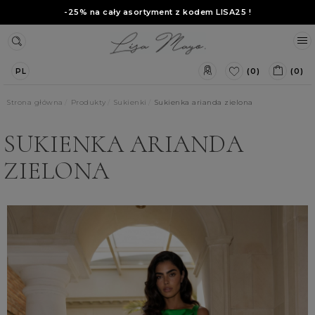
-25% na cały asortyment z kodem
LISA25
!
(0)
(0)
PL
Strona główna
Produkty
Sukienki
Sukienka arianda zielona
SUKIENKA ARIANDA
ZIELONA