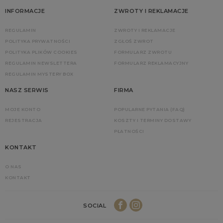
INFORMACJE
ZWROTY I REKLAMACJE
REGULAMIN
ZWROTY I REKLAMACJE
POLITYKA PRYWATNOŚCI
ZGŁOŚ ZWROT
POLITYKA PLIKÓW COOKIES
FORMULARZ ZWROTU
REGULAMIN NEWSLETTERA
FORMULARZ REKLAMACYJNY
REGULAMIN MYSTERY BOX
NASZ SERWIS
FIRMA
MOJE KONTO
POPULARNE PYTANIA (FAQ)
REJESTRACJA
KOSZTY I TERMINY DOSTAWY
PŁATNOŚCI
KONTAKT
O NAS
KONTAKT
SOCIAL