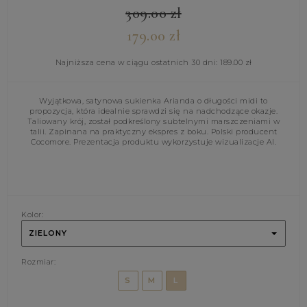
309.00
zł
179.00
zł
Najniższa cena w ciągu ostatnich 30 dni:
189.00
zł
Wyjątkowa, satynowa sukienka Arianda o długości midi to
propozycja, która idealnie sprawdzi się na nadchodzące okazje.
Taliowany krój, został podkreślony subtelnymi marszczeniami w
talii. Zapinana na praktyczny ekspres z boku. Polski producent
Cocomore. Prezentacja produktu wykorzystuje wizualizacje AI.
Kolor:
ZIELONY
Rozmiar:
S
M
L