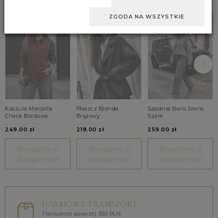
ZGODA NA WSZYSTKIE
Koszula Marcella
Płaszcz Bionda
Spodnie Boris Jeans
Check Bordowa
Brązowy
Szare
249.00 zł
219.00 zł
259.00 zł
Powiadom o
Powiadom o
Powiadom o
dostępności!
dostępności!
dostępności!
DARMOWY TRANSPORT
Transakcje powyżej 350 PLN