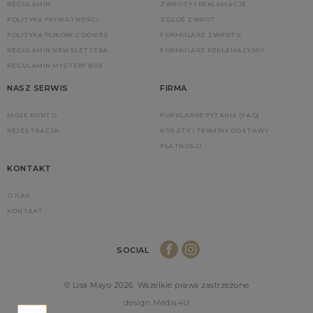
REGULAMIN
ZWROTY I REKLAMACJE
POLITYKA PRYWATNOŚCI
ZGŁOŚ ZWROT
POLITYKA PLIKÓW COOKIES
FORMULARZ ZWROTU
REGULAMIN NEWSLETTERA
FORMULARZ REKLAMACYJNY
REGULAMIN MYSTERY BOX
NASZ SERWIS
FIRMA
MOJE KONTO
POPULARNE PYTANIA (FAQ)
REJESTRACJA
KOSZTY I TERMINY DOSTAWY
PŁATNOŚCI
KONTAKT
O NAS
KONTAKT
SOCIAL
© Lisa Mayo 2026. Wszelkie prawa zastrzeżone
design Media4U