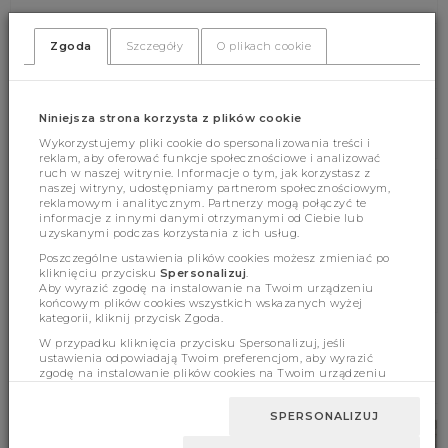
Zgoda
Szczegóły
O plikach cookie
(353)
(0)
Niniejsza strona korzysta z plików cookie
Wykorzystujemy pliki cookie do spersonalizowania treści i
reklam, aby oferować funkcje społecznościowe i analizować
ruch w naszej witrynie. Informacje o tym, jak korzystasz z
naszej witryny, udostępniamy partnerom społecznościowym,
reklamowym i analitycznym. Partnerzy mogą połączyć te
Cechy produktu
informacje z innymi danymi otrzymanymi od Ciebie lub
uzyskanymi podczas korzystania z ich usług.
Poszczególne ustawienia plików cookies możesz zmieniać po
kliknięciu przycisku
Spersonalizuj
.
Wymiary
Aby wyrazić zgodę na instalowanie na Twoim urządzeniu
końcowym plików cookies wszystkich wskazanych wyżej
kategorii, kliknij przycisk Zgoda.
W przypadku kliknięcia przycisku Spersonalizuj, jeśli
ustawienia odpowiadają Twoim preferencjom, aby wyrazić
BESTSELLERY
zgodę na instalowanie plików cookies na Twoim urządzeniu
końcowym w wybranym przez Ciebie zakresie, kliknij przycisk
Zaakceptuj zmianę.
SPERSONALIZUJ