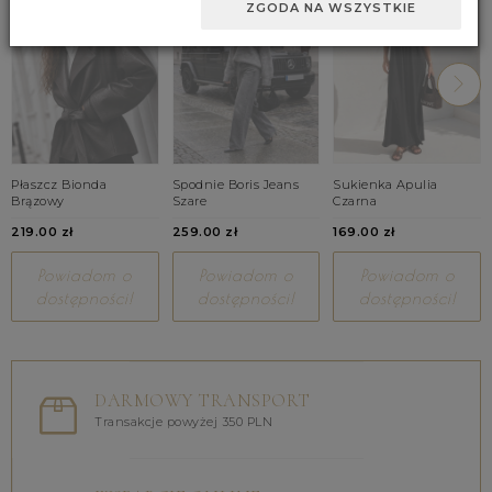
ZGODA NA WSZYSTKIE
Płaszcz Bionda
Spodnie Boris Jeans
Sukienka Apulia
Brązowy
Szare
Czarna
219.00 zł
259.00 zł
169.00 zł
Powiadom o
Powiadom o
Powiadom o
dostępności!
dostępności!
dostępności!
DARMOWY TRANSPORT
Transakcje powyżej 350 PLN