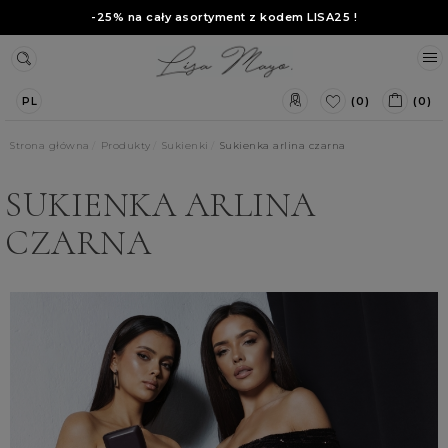
-25% na cały asortyment z kodem
LISA25
!
(0)
(0)
PL
Strona główna
Produkty
Sukienki
Sukienka arlina czarna
SUKIENKA ARLINA
CZARNA