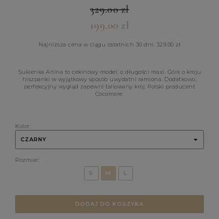
329.00
zł
199.00
zł
Najniższa cena w ciągu ostatnich 30 dni:
329.00
zł
Sukienka Arlina to cekinowy model, o długości maxi. Góra o kroju
hiszpanki w wyjątkowy sposób uwydatni ramiona. Dodatkowo,
perfekcyjny wygląd zapewni taliowany krój. Polski producent
Cocomore.
Kolor:
CZARNY
Rozmiar:
S
M
L
DODAJ DO KOSZYKA