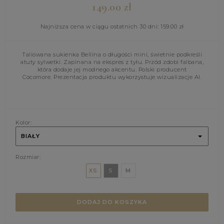
149.00
zł
Najniższa cena w ciągu ostatnich 30 dni:
159.00
zł
Taliowana sukienka Bellina o długości mini, świetnie podkreśli
atuty sylwetki. Zapinana na ekspres z tyłu. Przód zdobi falbana,
która dodaje jej modnego akcentu. Polski producent
Cocomore. Prezentacja produktu wykorzystuje wizualizacje AI.
Kolor:
BIAŁY
Rozmiar:
XS
S
M
DODAJ DO KOSZYKA