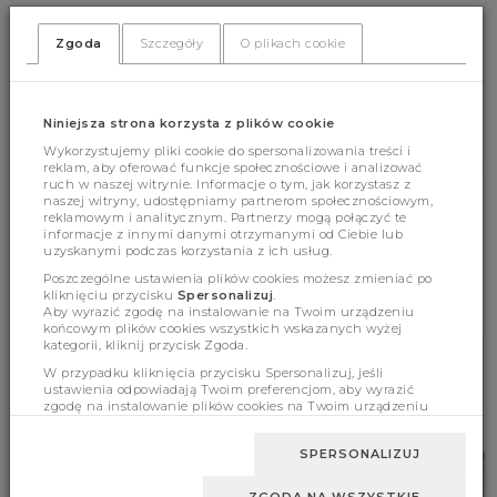
Zgoda
Szczegóły
O plikach cookie
(424)
(0)
Niniejsza strona korzysta z plików cookie
Wykorzystujemy pliki cookie do spersonalizowania treści i
reklam, aby oferować funkcje społecznościowe i analizować
ruch w naszej witrynie. Informacje o tym, jak korzystasz z
naszej witryny, udostępniamy partnerom społecznościowym,
Cechy produktu
reklamowym i analitycznym. Partnerzy mogą połączyć te
informacje z innymi danymi otrzymanymi od Ciebie lub
uzyskanymi podczas korzystania z ich usług.
Poszczególne ustawienia plików cookies możesz zmieniać po
Wymiary
kliknięciu przycisku
Spersonalizuj
.
Aby wyrazić zgodę na instalowanie na Twoim urządzeniu
końcowym plików cookies wszystkich wskazanych wyżej
kategorii, kliknij przycisk Zgoda.
W przypadku kliknięcia przycisku Spersonalizuj, jeśli
ustawienia odpowiadają Twoim preferencjom, aby wyrazić
BESTSELLERY
zgodę na instalowanie plików cookies na Twoim urządzeniu
końcowym w wybranym przez Ciebie zakresie, kliknij przycisk
Zaakceptuj zmianę.
SPERSONALIZUJ