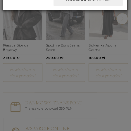
ZGODA NA WSZYSTKIE
Płaszcz Bionda
Spodnie Boris Jeans
Sukienka Apulia
Brązowy
Szare
Czarna
219.00 zł
259.00 zł
169.00 zł
Powiadom o
Powiadom o
Powiadom o
dostępności!
dostępności!
dostępności!
DARMOWY TRANSPORT
Transakcje powyżej 350 PLN
WSPARCIE ONLINE