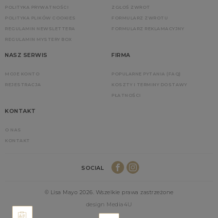
POLITYKA PRYWATNOŚCI
ZGŁOŚ ZWROT
POLITYKA PLIKÓW COOKIES
FORMULARZ ZWROTU
REGULAMIN NEWSLETTERA
FORMULARZ REKLAMACYJNY
REGULAMIN MYSTERY BOX
NASZ SERWIS
FIRMA
MOJE KONTO
POPULARNE PYTANIA (FAQ)
REJESTRACJA
KOSZTY I TERMINY DOSTAWY
PŁATNOŚCI
KONTAKT
O NAS
KONTAKT
SOCIAL
© Lisa Mayo 2026. Wszelkie prawa zastrzeżone
design Media4U