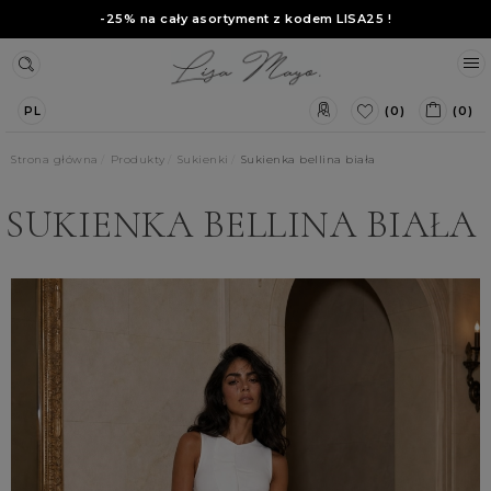
-25% na cały asortyment z kodem
LISA25
!
(0)
(0)
PL
Strona główna
Produkty
Sukienki
Sukienka bellina biała
SUKIENKA BELLINA BIAŁA